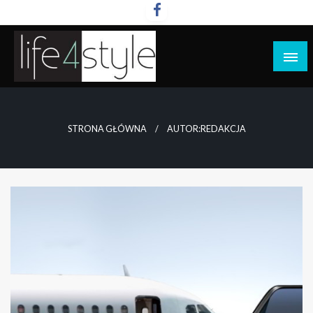
Przejdź
do
treści
life4style.pl
STRONA GŁÓWNA
AUTOR:REDAKCJA