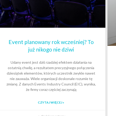
Event planowany rok wcześniej? To
już nikogo nie dziwi
Udany event jest dziś rzadziej efektem działania na
ostatnią chwilę, a rezultatem precyzyjnego połączenia
dziesiątek elementów, których uczestnik zwykle nawet
nie zauważa. Wiele organizacji doskonale rozumie tę
zmianę. Z danych Events Industry Council (EIC), wynika,
że firmy coraz częściej zaczynają
CZYTAJ WIĘCEJ »