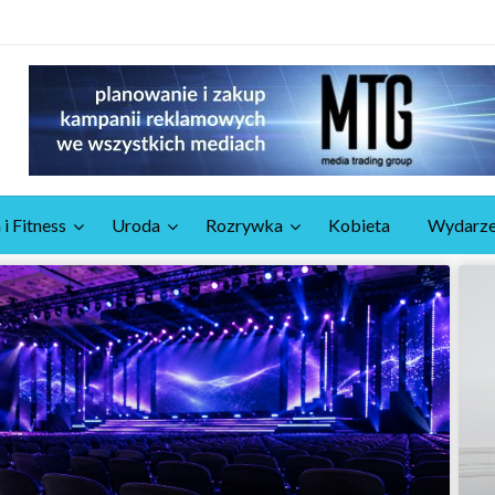
 i Fitness
Uroda
Rozrywka
Kobieta
Wydarze