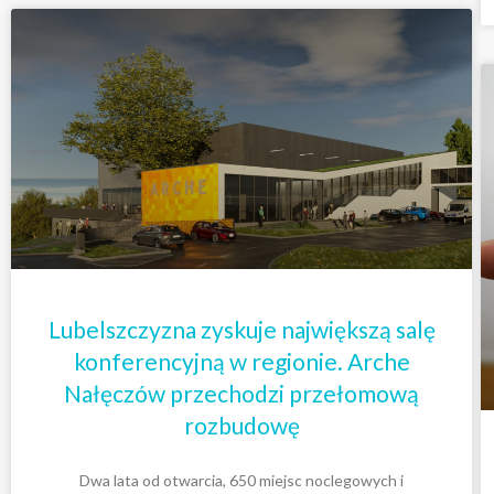
Lubelszczyzna zyskuje największą salę
konferencyjną w regionie. Arche
Nałęczów przechodzi przełomową
rozbudowę
Dwa lata od otwarcia, 650 miejsc noclegowych i