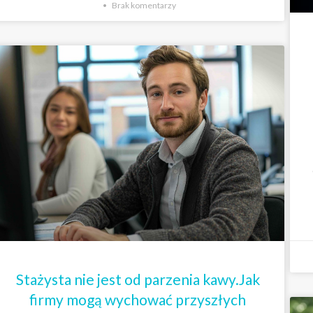
Brak komentarzy
Stażysta nie jest od parzenia kawy.Jak
firmy mogą wychować przyszłych