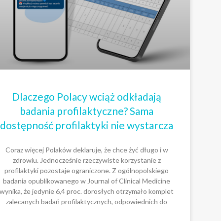
Dlaczego Polacy wciąż odkładają
badania profilaktyczne? Sama
dostępność profilaktyki nie wystarcza
Coraz więcej Polaków deklaruje, że chce żyć długo i w
zdrowiu. Jednocześnie rzeczywiste korzystanie z
profilaktyki pozostaje ograniczone. Z ogólnopolskiego
badania opublikowanego w Journal of Clinical Medicine
wynika, że jedynie 6,4 proc. dorosłych otrzymało komplet
zalecanych badań profilaktycznych, odpowiednich do