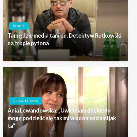
NEWSY
Tam gdzie media tam on. Detektyw Rutkowski
na tropie pytona
DIETA I FITNESS
Ania Lewandowska: „Uwielbiam dni, kiedy
mogę podzielić się takimi wiadomościami jak
ta”