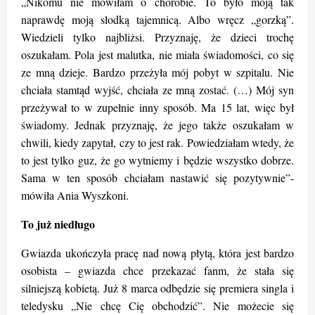
„Nikomu nie mówiłam o chorobie. To było moją tak
naprawdę moją słodką tajemnicą. Albo wręcz „gorzką”.
Wiedzieli tylko najbliżsi. Przyznaję, że dzieci trochę
oszukałam. Pola jest malutka, nie miała świadomości, co się
ze mną dzieje. Bardzo przeżyła mój pobyt w szpitalu. Nie
chciała stamtąd wyjść, chciała ze mną zostać. (…) Mój syn
przeżywał to w zupełnie inny sposób. Ma 15 lat, więc był
świadomy. Jednak przyznaję, że jego także oszukałam w
chwili, kiedy zapytał, czy to jest rak. Powiedziałam wtedy, że
to jest tylko guz, że go wytniemy i będzie wszystko dobrze.
Sama w ten sposób chciałam nastawić się pozytywnie”-
mówiła Ania Wyszkoni.
To już niedługo
Gwiazda ukończyła pracę nad nową płytą, która jest bardzo
osobista – gwiazda chce przekazać fanm, że stała się
silniejszą kobietą. Już 8 marca odbędzie się premiera singla i
teledysku „Nie chcę Cię obchodzić”. Nie możecie się