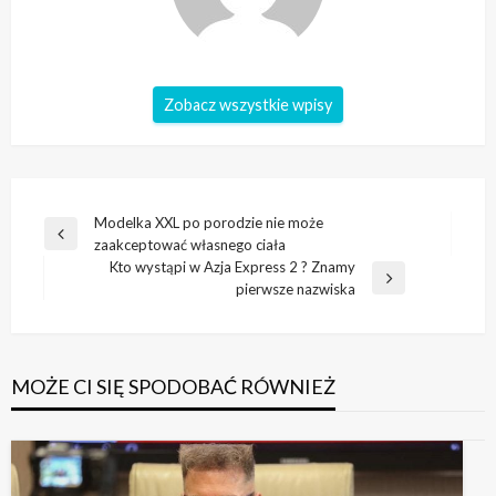
Zobacz wszystkie wpisy
Nawigacja
Modelka XXL po porodzie nie może
Poprzedni
zaakceptować własnego ciała
wpisu
wpis
Kto wystąpi w Azja Express 2 ? Znamy
Następny
pierwsze nazwiska
wpis
MOŻE CI SIĘ SPODOBAĆ RÓWNIEŻ