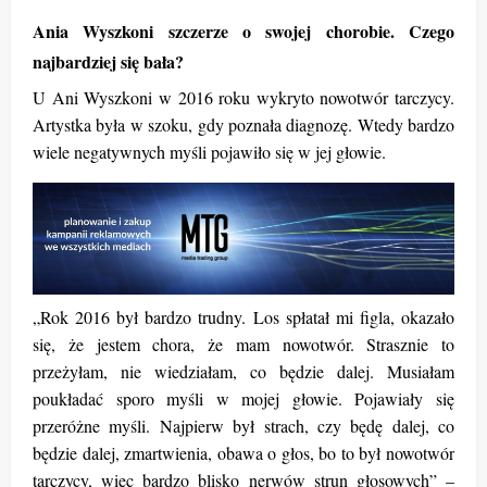
Ania Wyszkoni szczerze o swojej chorobie. Czego
najbardziej się bała?
U Ani Wyszkoni w 2016 roku wykryto nowotwór tarczycy.
Artystka była w szoku, gdy poznała diagnozę. Wtedy bardzo
wiele negatywnych myśli pojawiło się w jej głowie.
„Rok 2016 był bardzo trudny. Los spłatał mi figla, okazało
się, że jestem chora, że mam nowotwór. Strasznie to
przeżyłam, nie wiedziałam, co będzie dalej. Musiałam
poukładać sporo myśli w mojej głowie. Pojawiały się
przeróżne myśli. Najpierw był strach, czy będę dalej, co
będzie dalej, zmartwienia, obawa o głos, bo to był nowotwór
tarczycy, więc bardzo blisko nerwów strun głosowych” –