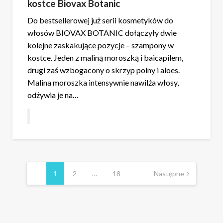
kostce Biovax Botanic
Do bestsellerowej już serii kosmetyków do
włosów BIOVAX BOTANIC dołączyły dwie
kolejne zaskakujące pozycje – szampony w
kostce. Jeden z maliną moroszką i baicapilem,
drugi zaś wzbogacony o skrzyp polny i aloes.
Malina moroszka intensywnie nawilża włosy,
odżywia je na…
Stronicowanie
wpisów
1
2
…
18
Następne