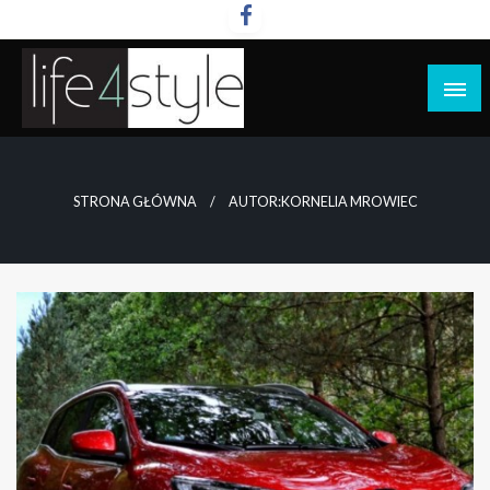
Przejdź
do
treści
life4style.pl
STRONA GŁÓWNA
AUTOR:KORNELIA MROWIEC