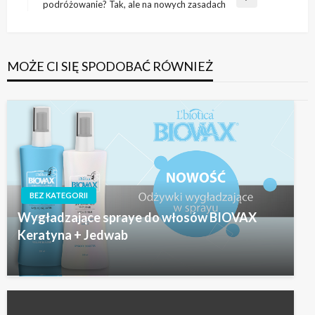
Następny
podróżowanie? Tak, ale na nowych zasadach
wpis
MOŻE CI SIĘ SPODOBAĆ RÓWNIEŻ
BEZ KATEGORII
Wygładzające spraye do włosów BIOVAX
Keratyna + Jedwab