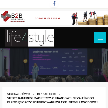
Przejdź
do
treści
life4style.pl
STRONA GŁÓWNA
BEZ KATEGORII
VI EDYCJA BUSINESS MARKET 2026. O FINANSOWEJ NIEZALEŻNOŚCI,
PRZEDSIĘBIORCZOŚCI I BUDOWANIU WŁASNEJ DROGI ZAWODOWEJ