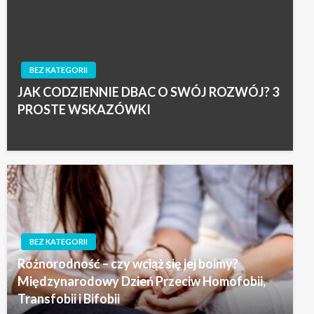
BEZ KATEGORII
JAK CODZIENNIE DBAC O SWÓJ ROZWÓJ? 3
PROSTE WSKAZÓWKI
BEZ KATEGORII
Różnorodność – czy wciąż się jej boimy?
Międzynarodowy Dzień Przeciw Homofobii,
Transfobii i Bifobii