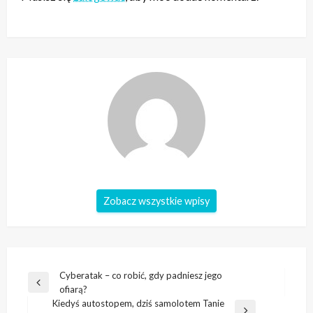
Zobacz wszystkie wpisy
Nawigacja
Cyberatak – co robić, gdy padniesz jego
Poprzedni
ofiarą?
wpisu
wpis
Kiedyś autostopem, dziś samolotem Tanie