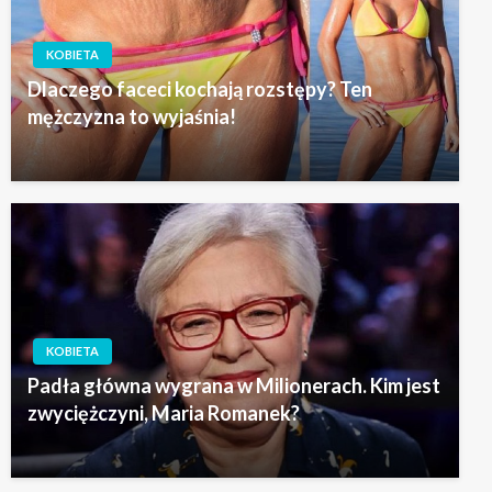
KOBIETA
Dlaczego faceci kochają rozstępy? Ten
mężczyzna to wyjaśnia!
KOBIETA
Padła główna wygrana w Milionerach. Kim jest
zwyciężczyni, Maria Romanek?