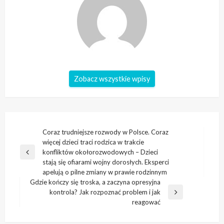
Zobacz wszystkie wpisy
Nawigacja
Coraz trudniejsze rozwody w Polsce. Coraz
więcej dzieci traci rodzica w trakcie
wpisu
konfliktów okołorozwodowych – Dzieci
Poprzedni
stają się ofiarami wojny dorosłych. Eksperci
wpis
apelują o pilne zmiany w prawie rodzinnym
Gdzie kończy się troska, a zaczyna opresyjna
kontrola? Jak rozpoznać problem i jak
Następny
reagować
wpis