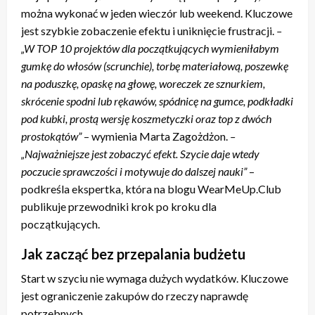
można wykonać w jeden wieczór lub weekend. Kluczowe
jest szybkie zobaczenie efektu i uniknięcie frustracji.
–
„W TOP 10 projektów dla początkujących wymieniłabym
gumkę do włosów (scrunchie), torbę materiałową, poszewkę
na poduszkę, opaskę na głowę, woreczek ze sznurkiem,
skrócenie spodni lub rękawów, spódnicę na gumce, podkładki
pod kubki, prostą wersję koszmetyczki oraz top z dwóch
prostokątów”
– wymienia Marta Zagożdżon.
–
„Najważniejsze jest zobaczyć efekt. Szycie daje wtedy
poczucie sprawczości i motywuje do dalszej nauki”
–
podkreśla ekspertka, która na blogu WearMeUp.Club
publikuje przewodniki krok po kroku dla
początkujących.
Jak zacząć bez przepalania budżetu
Start w szyciu nie wymaga dużych wydatków. Kluczowe
jest ograniczenie zakupów do rzeczy naprawdę
potrzebnych.