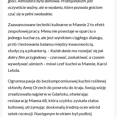
gości. Atmosfera była domowa. Profesjonalizm jest
oczywiście ważny, ale w wydaniu, które pozwala gościom
czuć się w pełni swobodnie.
Zaawansowane techniki kulinarne w Mannie 2 to efekt
zespołowej pracy. Menu nie powstaje w oparciu o
jednego kucharza, ale jest wynikiem ciągłego dialogu,
prób i testowania balansu między kwasowością,
słodyczą a pikanterią.
– Każde danie ma rozwijać się jak
dobry film przygodowy – czarować, zaskakiwać, a czasem
wywoływać uśmiech
– mówi szef kuchni w Mannie, Karol
Lebda.
Ogromna pasja do bezkompromisowej kuchni roślinnej
skłoniły Annę Orzech do powrotu do kraju. Swoją wizję
zrealizowała najpierw w Gdańsku, otwierając
restaurację Manna 68, która szybko zyskała status
kultowej, utrzymując doskonałą średnią ocen wśród
setek recenzji. Następnym krokiem był podbój