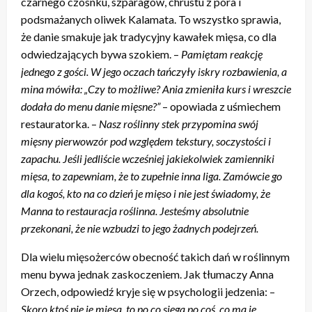
czarnego czosnku, szparagów, chrustu z pora i
podsmażanych oliwek Kalamata. To wszystko sprawia,
że danie smakuje jak tradycyjny kawałek mięsa, co dla
odwiedzających bywa szokiem. –
Pamiętam reakcję
jednego z gości. W jego oczach tańczyły iskry rozbawienia, a
mina mówiła: „Czy to możliwe? Ania zmieniła kurs i wreszcie
dodała do menu danie mięsne?”
– opowiada z uśmiechem
restauratorka. –
Nasz roślinny stek przypomina swój
mięsny pierwowzór pod względem tekstury, soczystości i
zapachu. Jeśli jedliście wcześniej jakiekolwiek zamienniki
mięsa, to zapewniam, że to zupełnie inna liga. Zamówcie go
dla kogoś, kto na co dzień je mięso i nie jest świadomy, że
Manna to restauracja roślinna. Jesteśmy absolutnie
przekonani, że nie wzbudzi to jego żadnych podejrzeń.
Dla wielu mięsożerców obecność takich dań w roślinnym
menu bywa jednak zaskoczeniem. Jak tłumaczy Anna
Orzech, odpowiedź kryje się w psychologii jedzenia: –
Skoro ktoś nie je mięsa, to po co sięga po coś, co ma je