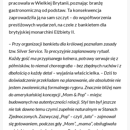
pracowała w Wielkiej Brytanii, poznając branżę
gastronomiczną od podstaw. Ta konsekwencja
zaprowadziła ją na sam szczyt – do współtworzenia
prestiżowych wydarzeń, na czele z bankietem dla
brytyjskiej monarchini Elżbiety II.
–
Przy organizacji bankietu dla królowej poznałam zasady
tzw. Silver Service. To precyzyjnie zaplanowany rytuał.
Każdy gość ma przypisanego kelnera, potrawy serwuje się z
półmisków, to niemal choreografia – bez zbędnych ruchów i z
dbałością o każdy detal
– wyjaśnia właścicielka. –
Dziś to
doświadczenie przekładam na planowanie, ale absolutnie nie
jestem zwolenniczką formalnego rygoru. Znacznie bliżej nam
do amerykańskiej koncepcji „Mom & Pop” – miejsc
budowanych na autentyczności relacji. Styl ten był jeszcze
nie tak dawno temu czymś zupełnie naturalnym w Stanach
Zjednoczonych. Zazwyczaj „Pop” – czyli „tato” – zajmował
się gotowaniem, podczas gdy „Mom”, „mama”, obsługiwała