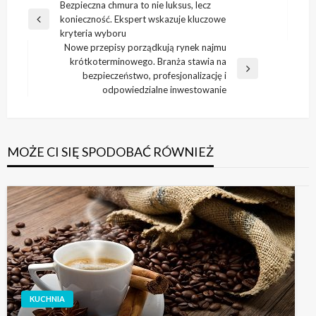
Nawigacja
Bezpieczna chmura to nie luksus, lecz
konieczność. Ekspert wskazuje kluczowe
wpisu
Poprzedni
kryteria wyboru
wpis
Nowe przepisy porządkują rynek najmu
krótkoterminowego. Branża stawia na
Następny
bezpieczeństwo, profesjonalizację i
wpis
odpowiedzialne inwestowanie
MOŻE CI SIĘ SPODOBAĆ RÓWNIEŻ
KUCHNIA