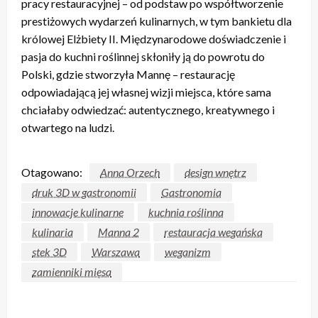
pracy restauracyjnej – od podstaw po współtworzenie
prestiżowych wydarzeń kulinarnych, w tym bankietu dla
królowej Elżbiety II. Międzynarodowe doświadczenie i
pasja do kuchni roślinnej skłoniły ją do powrotu do
Polski, gdzie stworzyła Mannę – restaurację
odpowiadającą jej własnej wizji miejsca, które sama
chciałaby odwiedzać: autentycznego, kreatywnego i
otwartego na ludzi.
Otagowano:
Anna Orzech
design wnętrz
druk 3D w gastronomii
Gastronomia
innowacje kulinarne
kuchnia roślinna
kulinaria
Manna 2
restauracja wegańska
stek 3D
Warszawa
weganizm
zamienniki mięsa