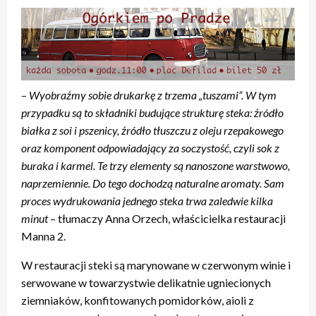
–
Wyobraźmy sobie drukarkę z trzema „tuszami”. W tym
przypadku są to składniki budujące strukturę steka: źródło
białka z soi i pszenicy, źródło tłuszczu z oleju rzepakowego
oraz komponent odpowiadający za soczystość, czyli sok z
buraka i karmel. Te trzy elementy są nanoszone warstwowo,
naprzemiennie. Do tego dochodzą naturalne aromaty. Sam
proces wydrukowania jednego steka trwa zaledwie kilka
minut
– tłumaczy Anna Orzech, właścicielka restauracji
Manna 2.
W restauracji steki są marynowane w czerwonym winie i
serwowane w towarzystwie delikatnie ugniecionych
ziemniaków, konfitowanych pomidorków, aioli z