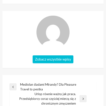
Zobacz wszystkie wpisy
Nawigacja
Mediolan śladami Mirandy? Dla Pleasure
Poprzedni
Travel to pestka
wpisu
wpis
Urlop równie ważny jak praca.
Przedsiębiorcy coraz częściej mierzą się z
Następny
chronicznym zmęczeniem
wpis