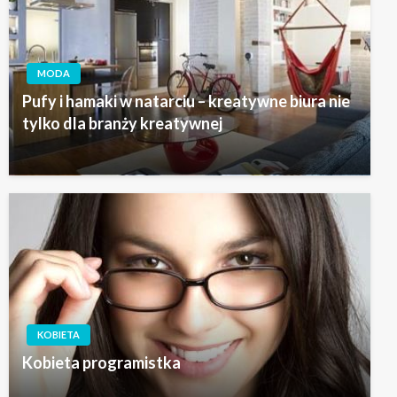
MODA
Pufy i hamaki w natarciu – kreatywne biura nie
tylko dla branży kreatywnej
KOBIETA
Kobieta programistka