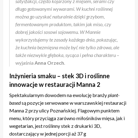
satysfakcji, często kojarzony z mięsem, serami czy
długo gotowanymi wywarami. W kuchni roślinnej
można go uzyskać naturalnie dzięki grzybom,
fermentowanym produktom, takim jak miso, czy
dobrej jakości sosowi sojowemu. W Mannie
wykorzystujemy te zasady każdego dnia, pokazując,
że kuchnia bezmięsna może być nie tylko zdrowa, ale
także niezwykle głęboka, sycąca i pełna charakteru
–
wyjaśnia
Anna Orzech
.
Inżynieria smaku – stek 3D i roślinne
innowacje w restauracji Manna 2
Spektakularnym dowodem na ewolucję branży
plant-
based
są pozycje serwowane w warszawskiej restauracji
Manna 2 przy ulicy Poznańskiej. Flagowym punktem
menu, który przyciąga zarówno miłośników mięsa, jak i
wegetarian, jest roślinny stek z drukarki 3D,
dostarczający w jednej porcji aż 37 g