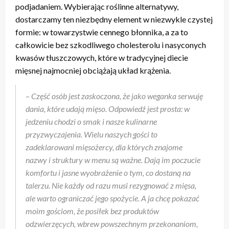
podjadaniem. Wybierając roślinne alternatywy,
dostarczamy ten niezbędny element w niezwykle czystej
formie: w towarzystwie cennego błonnika, a za to
całkowicie bez szkodliwego cholesterolu i nasyconych
kwasów tłuszczowych, które w tradycyjnej diecie
mięsnej najmocniej obciążają układ krążenia.
–
Część osób jest zaskoczona, że jako weganka serwuję
dania, które udają mięso. Odpowiedź jest prosta: w
jedzeniu chodzi o smak i nasze kulinarne
przyzwyczajenia. Wielu naszych gości to
zadeklarowani mięsożercy, dla których znajome
nazwy i struktury w menu są ważne. Dają im poczucie
komfortu i jasne wyobrażenie o tym, co dostaną na
talerzu. Nie każdy od razu musi rezygnować z mięsa,
ale warto ograniczać jego spożycie. A ja chcę pokazać
moim gościom, że posiłek bez produktów
odzwierzęcych, wbrew powszechnym przekonaniom,