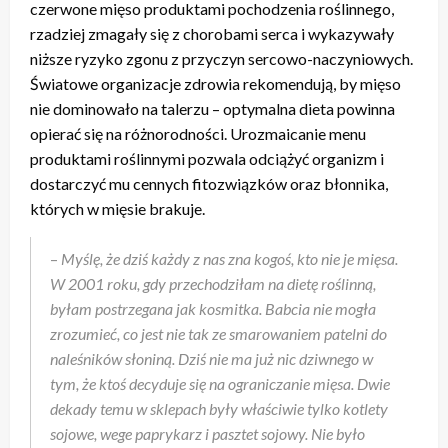
czerwone mięso produktami pochodzenia roślinnego,
rzadziej zmagały się z chorobami serca i wykazywały
niższe ryzyko zgonu z przyczyn sercowo-naczyniowych.
Światowe organizacje zdrowia rekomendują, by mięso
nie dominowało na talerzu – optymalna dieta powinna
opierać się na różnorodności. Urozmaicanie menu
produktami roślinnymi pozwala odciążyć organizm i
dostarczyć mu cennych fitozwiązków oraz błonnika,
których w mięsie brakuje.
–
Myślę, że dziś każdy z nas zna kogoś, kto nie je mięsa.
W 2001 roku, gdy przechodziłam na dietę roślinną,
byłam postrzegana jak kosmitka. Babcia nie mogła
zrozumieć, co jest nie tak ze smarowaniem patelni do
naleśników słoniną. Dziś nie ma już nic dziwnego w
tym, że ktoś decyduje się na ograniczanie mięsa. Dwie
dekady temu w sklepach były właściwie tylko kotlety
sojowe, wege paprykarz i pasztet sojowy. Nie było