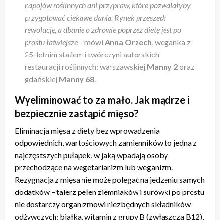
napojów roślinnych ani przypraw, które pozwalałyby
przygotować ciekawe dania. Rynek przeszedł
rewolucję, a dbanie o zdrowie poprzez dietę jest po
prostu łatwiejsze
– mówi
Anna Orzech
, weganka z
25-letnim stażem i twórczyni autorskich
restauracji roślinnych: warszawskiej
Manny 2
oraz
gdańskiej
Manny 68
.
Wyeliminować to za mało. Jak mądrze i
bezpiecznie zastąpić mięso?
Eliminacja mięsa z diety bez wprowadzenia
odpowiednich, wartościowych zamienników to jedna z
najczęstszych pułapek, w jaką wpadają osoby
przechodzące na wegetarianizm lub weganizm.
Rezygnacja z mięsa nie może polegać na jedzeniu samych
dodatków – talerz pełen ziemniaków i surówki po prostu
nie dostarczy organizmowi niezbędnych składników
odżywczych: białka, witamin z grupy B (zwłaszcza B12),