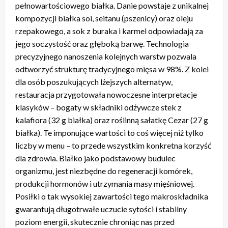
pełnowartościowego białka. Danie powstaje z unikalnej
kompozycji białka soi, seitanu (pszenicy) oraz oleju
rzepakowego, a sok z buraka i karmel odpowiadają za
jego soczystość oraz głęboką barwę. Technologia
precyzyjnego nanoszenia kolejnych warstw pozwala
odtworzyć strukturę tradycyjnego mięsa w 98%. Z kolei
dla osób poszukujących lżejszych alternatyw,
restauracja przygotowała nowoczesne interpretacje
klasyków – bogaty w składniki odżywcze stek z
kalafiora (32 g białka) oraz roślinną sałatkę Cezar (27 g
białka). Te imponujące wartości to coś więcej niż tylko
liczby w menu – to przede wszystkim konkretna korzyść
dla zdrowia. Białko jako podstawowy budulec
organizmu, jest niezbędne do regeneracji komórek,
produkcji hormonów i utrzymania masy mięśniowej.
Posiłki o tak wysokiej zawartości tego makroskładnika
gwarantują długotrwałe uczucie sytości i stabilny
poziom energii, skutecznie chroniąc nas przed