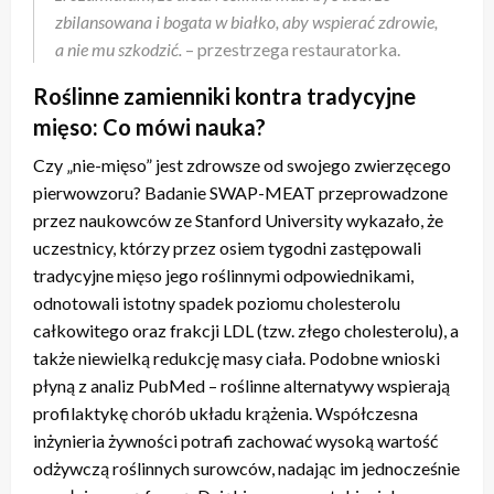
zbilansowana i bogata w białko, aby wspierać zdrowie,
a nie mu szkodzić.
– przestrzega restauratorka.
Roślinne zamienniki kontra tradycyjne
mięso: Co mówi nauka?
Czy „nie-mięso” jest zdrowsze od swojego zwierzęcego
pierwowzoru? Badanie SWAP-MEAT przeprowadzone
przez naukowców ze Stanford University wykazało, że
uczestnicy, którzy przez osiem tygodni zastępowali
tradycyjne mięso jego roślinnymi odpowiednikami,
odnotowali istotny spadek poziomu cholesterolu
całkowitego oraz frakcji LDL (tzw. złego cholesterolu), a
także niewielką redukcję masy ciała. Podobne wnioski
płyną z analiz PubMed – roślinne alternatywy wspierają
profilaktykę chorób układu krążenia. Współczesna
inżynieria żywności potrafi zachować wysoką wartość
odżywczą roślinnych surowców, nadając im jednocześnie