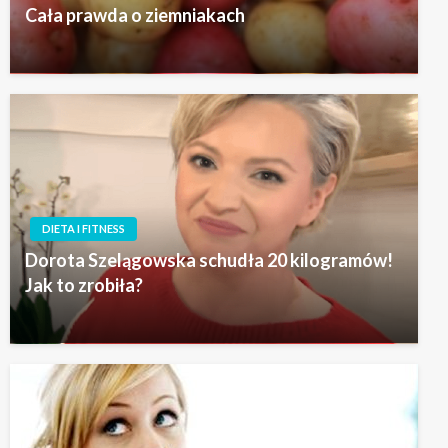
Cała prawda o ziemniakach
DIETA I FITNESS
Dorota Szelągowska schudła 20 kilogramów!
Jak to zrobiła?