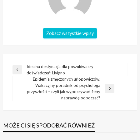
Zobacz wszystkie wpisy
Nawigacja
Idealna destynacja dla poszukiwaczy
Poprzedni
doświadczeń: Livigno
wpisu
wpis
Epidemia zmęczonych urlopowiczów.
Wakacyjny poradnik od psychologa
Następny
przyszłości – czyli jak wypoczywać, żeby
wpis
naprawdę odpocząć?
MOŻE CI SIĘ SPODOBAĆ RÓWNIEŻ