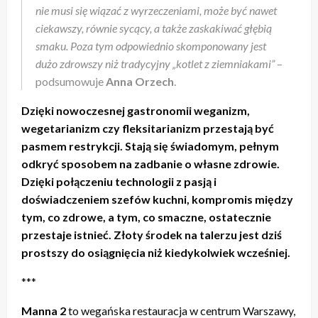
nie musi się wiązać z wyrzeczeniami, może być nawet
ciekawszy, równie sycący, a także zaskakiwać głębią
smaku. Poza tym odpowiednio skomponowany jest
dużo zdrowszy niż tradycyjny „kotlet z ziemniakami”
–
podsumowuje
Anna Orzech
.
Dzięki nowoczesnej gastronomii weganizm,
wegetarianizm czy fleksitarianizm przestają być
pasmem restrykcji. Stają się świadomym, pełnym
odkryć sposobem na zadbanie o własne zdrowie.
Dzięki połączeniu technologii z pasją i
doświadczeniem szefów kuchni, kompromis między
tym, co zdrowe, a tym, co smaczne, ostatecznie
przestaje istnieć. Złoty środek na talerzu jest dziś
prostszy do osiągnięcia niż kiedykolwiek wcześniej.
***
Manna 2
to wegańska restauracja w centrum Warszawy,