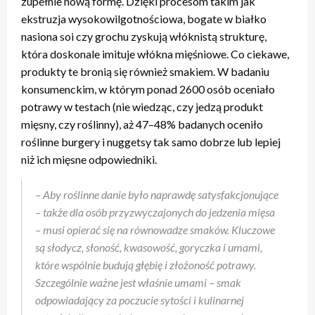
zupełnie nową formę. Dzięki procesom takim jak
ekstruzja wysokowilgotnościowa, bogate w białko
nasiona soi czy grochu zyskują włóknistą strukturę,
która doskonale imituje włókna mięśniowe. Co ciekawe,
produkty te bronią się również smakiem. W badaniu
konsumenckim, w którym ponad 2600 osób oceniało
potrawy w testach (nie wiedząc, czy jedzą produkt
mięsny, czy roślinny), aż 47–48% badanych oceniło
roślinne burgery i nuggetsy tak samo dobrze lub lepiej
niż ich mięsne odpowiedniki.
–
Aby roślinne danie było naprawdę satysfakcjonujące
– także dla osób przyzwyczajonych do jedzenia mięsa
– musi opierać się na równowadze smaków. Kluczowe
są słodycz, słoność, kwasowość, goryczka i umami,
które wspólnie budują głębię i złożoność potrawy.
Szczególnie ważne jest właśnie umami – smak
odpowiadający za poczucie sytości i kulinarnej