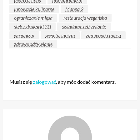
dieta roślinna
fleksitarianizm
innowacje kulinarne
Manna 2
ograniczanie mięsa
restauracja wegańska
stek z drukarki 3D
świadome odżywianie
weganizm
wegetarianizm
zamienniki mięsa
zdrowe odżywianie
ZOSTAW ODPOWIEDŹ
Musisz się
zalogować
, aby móc dodać komentarz.