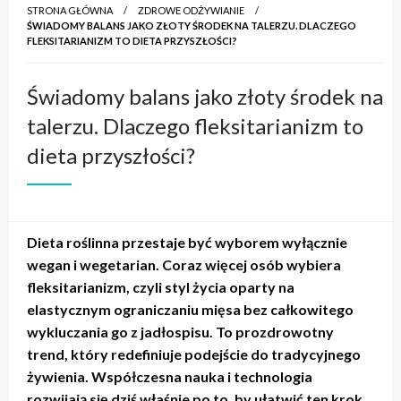
STRONA GŁÓWNA
ZDROWE ODŻYWIANIE
ŚWIADOMY BALANS JAKO ZŁOTY ŚRODEK NA TALERZU. DLACZEGO
FLEKSITARIANIZM TO DIETA PRZYSZŁOŚCI?
Świadomy balans jako złoty środek na
talerzu. Dlaczego fleksitarianizm to
dieta przyszłości?
Dieta roślinna przestaje być wyborem wyłącznie
wegan i wegetarian. Coraz więcej osób wybiera
fleksitarianizm, czyli styl życia oparty na
elastycznym ograniczaniu mięsa bez całkowitego
wykluczania go z jadłospisu. To prozdrowotny
trend, który redefiniuje podejście do tradycyjnego
żywienia. Współczesna nauka i technologia
rozwijają się dziś właśnie po to, by ułatwić ten krok