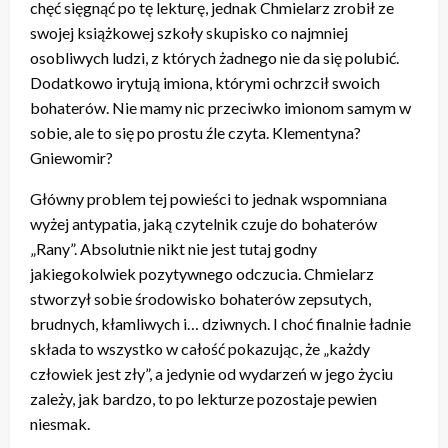
chęć sięgnąć po tę lekturę, jednak Chmielarz zrobił ze
swojej książkowej szkoły skupisko co najmniej
osobliwych ludzi, z których żadnego nie da się polubić.
Dodatkowo irytują imiona, którymi ochrzcił swoich
bohaterów. Nie mamy nic przeciwko imionom samym w
sobie, ale to się po prostu źle czyta. Klementyna?
Gniewomir?
Główny problem tej powieści to jednak wspomniana
wyżej antypatia, jaką czytelnik czuje do bohaterów
„Rany”. Absolutnie nikt nie jest tutaj godny
jakiegokolwiek pozytywnego odczucia. Chmielarz
stworzył sobie środowisko bohaterów zepsutych,
brudnych, kłamliwych i… dziwnych. I choć finalnie ładnie
składa to wszystko w całość pokazując, że „każdy
człowiek jest zły”, a jedynie od wydarzeń w jego życiu
zależy, jak bardzo, to po lekturze pozostaje pewien
niesmak.