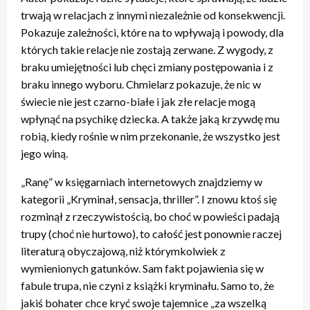
trwają w relacjach z innymi niezależnie od konsekwencji.
Pokazuje zależności, które na to wpływają i powody, dla
których takie relacje nie zostają zerwane. Z wygody, z
braku umiejętności lub chęci zmiany postępowania i z
braku innego wyboru. Chmielarz pokazuje, że nic w
świecie nie jest czarno-białe i jak złe relacje mogą
wpłynąć na psychikę dziecka. A także jaką krzywdę mu
robią, kiedy rośnie w nim przekonanie, że wszystko jest
jego winą.
„Ranę” w księgarniach internetowych znajdziemy w
kategorii „Kryminał, sensacja, thriller”. I znowu ktoś się
rozminął z rzeczywistością, bo choć w powieści padają
trupy (choć nie hurtowo), to całość jest ponownie raczej
literaturą obyczajową, niż którymkolwiek z
wymienionych gatunków. Sam fakt pojawienia się w
fabule trupa, nie czyni z książki kryminału. Samo to, że
jakiś bohater chce kryć swoje tajemnice „za wszelką