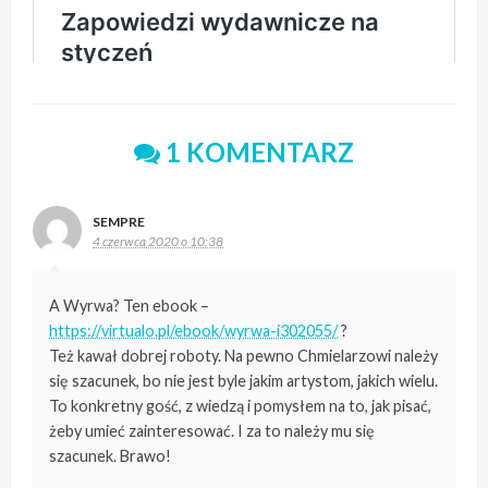
1 KOMENTARZ
SEMPRE
4 czerwca 2020 o 10:38
A Wyrwa? Ten ebook –
https://virtualo.pl/ebook/wyrwa-i302055/
?
Też kawał dobrej roboty. Na pewno Chmielarzowi należy
się szacunek, bo nie jest byle jakim artystom, jakich wielu.
To konkretny gość, z wiedzą i pomysłem na to, jak pisać,
żeby umieć zainteresować. I za to należy mu się
szacunek. Brawo!