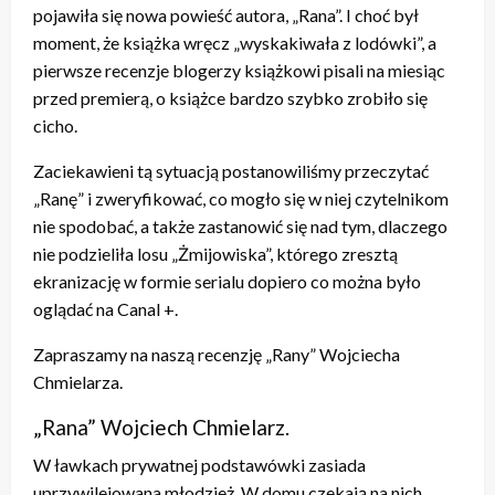
pojawiła się nowa powieść autora, „Rana”. I choć był
moment, że książka wręcz „wyskakiwała z lodówki”, a
pierwsze recenzje blogerzy książkowi pisali na miesiąc
przed premierą, o książce bardzo szybko zrobiło się
cicho.
Zaciekawieni tą sytuacją postanowiliśmy przeczytać
„Ranę” i zweryfikować, co mogło się w niej czytelnikom
nie spodobać, a także zastanowić się nad tym, dlaczego
nie podzieliła losu „Żmijowiska”, którego zresztą
ekranizację w formie serialu dopiero co można było
oglądać na Canal +.
Zapraszamy na naszą recenzję „Rany” Wojciecha
Chmielarza.
„Rana” Wojciech Chmielarz.
W ławkach prywatnej podstawówki zasiada
uprzywilejowana młodzież. W domu czekają na nich