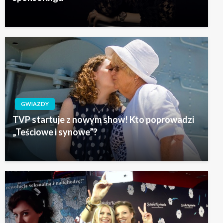
GWIAZDY
TVP startuje z nowym show! Kto poprowadzi
„Teściowe i synowe”?