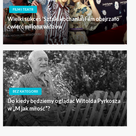
FILM I TEATR
Wielki sukces 'Sztuki kochania’. Film obejrzało
ćwierć miliona widzów
BEZ KATEGORII
Do kiedy będziemy oglądać Witolda Pyrkosza
w „M jak miłość”?