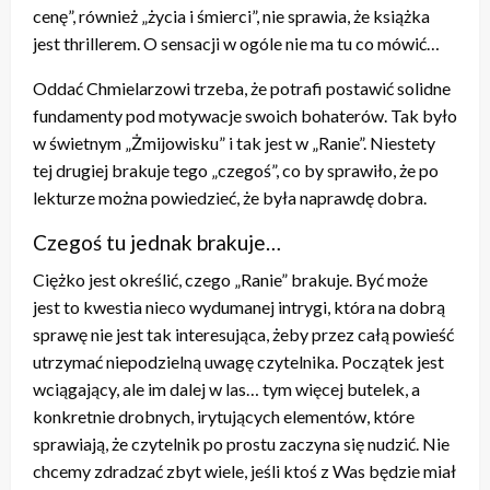
cenę”, również „życia i śmierci”, nie sprawia, że książka
jest thrillerem. O sensacji w ogóle nie ma tu co mówić…
Oddać Chmielarzowi trzeba, że potrafi postawić solidne
fundamenty pod motywacje swoich bohaterów. Tak było
w świetnym „Żmijowisku” i tak jest w „Ranie”. Niestety
tej drugiej brakuje tego „czegoś”, co by sprawiło, że po
lekturze można powiedzieć, że była naprawdę dobra.
Czegoś tu jednak brakuje…
Ciężko jest określić, czego „Ranie” brakuje. Być może
jest to kwestia nieco wydumanej intrygi, która na dobrą
sprawę nie jest tak interesująca, żeby przez całą powieść
utrzymać niepodzielną uwagę czytelnika. Początek jest
wciągający, ale im dalej w las… tym więcej butelek, a
konkretnie drobnych, irytujących elementów, które
sprawiają, że czytelnik po prostu zaczyna się nudzić. Nie
chcemy zdradzać zbyt wiele, jeśli ktoś z Was będzie miał