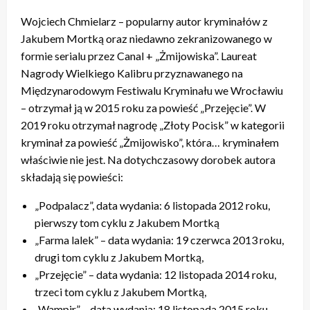
Wojciech Chmielarz – popularny autor kryminałów z
Jakubem Mortką oraz niedawno zekranizowanego w
formie serialu przez Canal + „Żmijowiska”. Laureat
Nagrody Wielkiego Kalibru przyznawanego na
Międzynarodowym Festiwalu Kryminału we Wrocławiu
– otrzymał ją w 2015 roku za powieść „Przejęcie”. W
2019 roku otrzymał nagrodę „Złoty Pocisk” w kategorii
kryminał za powieść „Żmijowisko”, która… kryminałem
właściwie nie jest. Na dotychczasowy dorobek autora
składają się powieści:
„Podpalacz”, data wydania: 6 listopada 2012 roku,
pierwszy tom cyklu z Jakubem Mortką
„Farma lalek” – data wydania: 19 czerwca 2013 roku,
drugi tom cyklu z Jakubem Mortką,
„Przejęcie” – data wydania: 12 listopada 2014 roku,
trzeci tom cyklu z Jakubem Mortką,
„Wampir” – data wydania: 18 listopada 2015 roku,