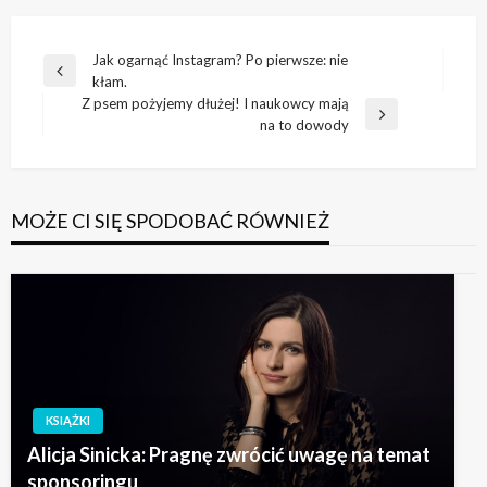
Nawigacja
Jak ogarnąć Instagram? Po pierwsze: nie
Poprzedni
kłam.
wpisu
wpis
Z psem pożyjemy dłużej! I naukowcy mają
Następny
na to dowody
wpis
MOŻE CI SIĘ SPODOBAĆ RÓWNIEŻ
KSIĄŻKI
Alicja Sinicka: Pragnę zwrócić uwagę na temat
sponsoringu