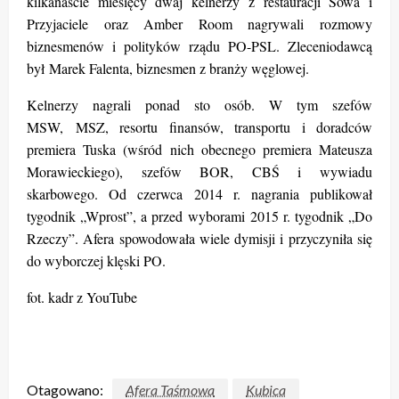
kilkanaście miesięcy dwaj kelnerzy z restauracji Sowa i
Przyjaciele oraz Amber Room nagrywali rozmowy
biznesmenów i polityków rządu PO-PSL. Zleceniodawcą
był Marek Falenta, biznesmen z branży węglowej.
Kelnerzy nagrali ponad sto osób. W tym szefów
MSW, MSZ, resortu finansów, transportu i doradców
premiera Tuska (wśród nich obecnego premiera Mateusza
Morawieckiego), szefów BOR, CBŚ i wywiadu
skarbowego. Od czerwca 2014 r. nagrania publikował
tygodnik „Wprost”, a przed wyborami 2015 r. tygodnik „Do
Rzeczy”. Afera spowodowała wiele dymisji i przyczyniła się
do wyborczej klęski PO.
fot. kadr z YouTube
Otagowano:
Afera Taśmowa
Kubica