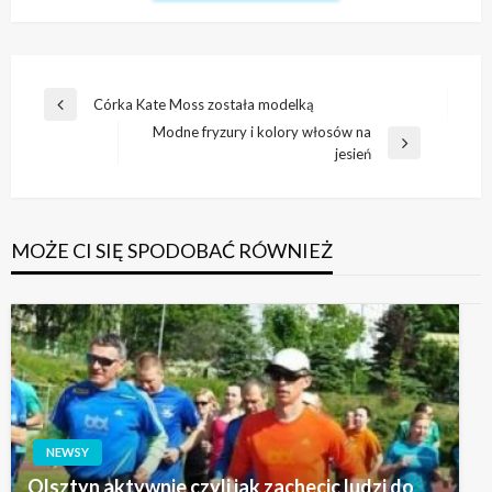
Nawigacja
Córka Kate Moss została modelką
Poprzedni
wpisu
Modne fryzury i kolory włosów na
wpis
Następny
jesień
wpis
MOŻE CI SIĘ SPODOBAĆ RÓWNIEŻ
NEWSY
Olsztyn aktywnie czyli jak zachecic ludzi do