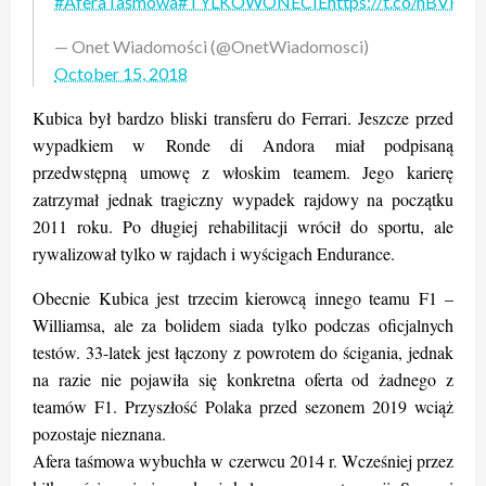
#AferaTaśmowa
#TYLKOWONECIE
https://t.co/nBVFC
— Onet Wiadomości (@OnetWiadomosci)
October 15, 2018
Kubica był bardzo bliski transferu do Ferrari. Jeszcze przed
wypadkiem w Ronde di Andora miał podpisaną
przedwstępną umowę z włoskim teamem. Jego karierę
zatrzymał jednak tragiczny wypadek rajdowy na początku
2011 roku. Po długiej rehabilitacji wrócił do sportu, ale
rywalizował tylko w rajdach i wyścigach Endurance.
Obecnie Kubica jest trzecim kierowcą innego teamu F1 –
Williamsa, ale za bolidem siada tylko podczas oficjalnych
testów. 33-latek jest łączony z powrotem do ścigania, jednak
na razie nie pojawiła się konkretna oferta od żadnego z
teamów F1. Przyszłość Polaka przed sezonem 2019 wciąż
pozostaje nieznana.
Afera taśmowa wybuchła w czerwcu 2014 r. Wcześniej przez