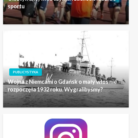
sportu
PUBLICYSTYKA
Wojna z Niemcami o Gdańsk o mały włos nie
rozpoczęła 1932 roku. Wygralibyśmy?