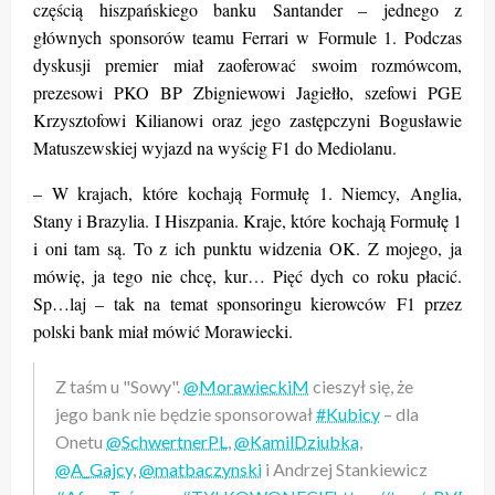
częścią hiszpańskiego banku Santander – jednego z
głównych sponsorów teamu Ferrari w Formule 1. Podczas
dyskusji premier miał zaoferować swoim rozmówcom,
prezesowi PKO BP Zbigniewowi Jagiełło, szefowi PGE
Krzysztofowi Kilianowi oraz jego zastępczyni Bogusławie
Matuszewskiej wyjazd na wyścig F1 do Mediolanu.
– W krajach, które kochają Formułę 1. Niemcy, Anglia,
Stany i Brazylia. I Hiszpania. Kraje, które kochają Formułę 1
i oni tam są. To z ich punktu widzenia OK. Z mojego, ja
mówię, ja tego nie chcę, kur… Pięć dych co roku płacić.
Sp…laj – tak na temat sponsoringu kierowców F1 przez
polski bank miał mówić Morawiecki.
Z taśm u "Sowy".
@MorawieckiM
cieszył się, że
jego bank nie będzie sponsorował
#Kubicy
– dla
Onetu
@SchwertnerPL
,
@KamilDziubka
,
@A_Gajcy
,
@matbaczynski
i Andrzej Stankiewicz