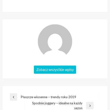
Zobacz wszystkie wpisy
Nawigacja
Płaszcze wiosenne – trendy roku 2019
Poprzedni
wpisu
Spodnie joggery – idealne na każdy
wpis
Następny
sezon