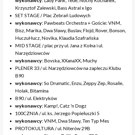
wykonawcy
: Lady Pank, Tede, Nocny Kochanek,
Krzysztof Zalewski, Bass Astral x Igo
SET STAGE / Plac Zebrań Ludowych
wykonawcy
: Pawbeats Orchestra + Goście: VNM,
Bisz, Marika, Dwa Sławy, Buslav, Flojd, Rover, Bonson,
HuczuHucz, Novika, Klaudia Szafrańska
MID STAGE / plac przy ul. Jana z Kolna i ul.
Narzędziowców
wykonawcy
: Bovska, XXanaXX, Muchy
PLENER 33 / ul. Narzędziowców na zapleczu Klubu
B90
wykonawcy
: So Drumatic, Enzu, Zeppy Zep, Rosalie,
Holak, Bitamina
B90 / ul. Elektryków
wykonawcy
: Kamp!, Catz 'n Dogz
100CZNIA / ul. ks. Jerzego Popiełuszki 5
wykonawcy
: VNM, Dwa Sławy, Ten Typ Mes
PROTOKULTURA / ul. Niterów 29B