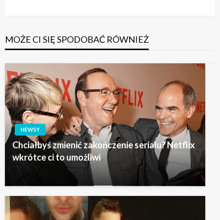
wpis
MOŻE CI SIĘ SPODOBAĆ RÓWNIEŻ
NEWSY
Chciałbyś zmienić zakończenie serialu? Netflix
wkrótce ci to umożliwi