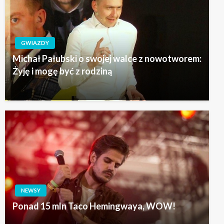
GWIAZDY
Michał Pałubski o swojej walce z nowotworem:
Żyję i mogę być z rodziną
NEWSY
Ponad 15 mln Taco Hemingwaya, WOW!