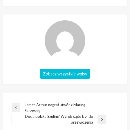
Zobacz wszystkie wpisy
Nawigacja
James Arthur nagrał utwór z Mariną
Poprzedni
Szczęsną
wpisu
wpis
Doda pobiła Szulim? Wyrok sądu był do
Następny
przewidzenia
wpis