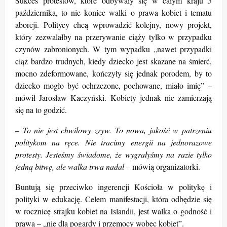
Sukces protestów, które odbywały się w całym kraju 3
października, to nie koniec walki o prawa kobiet i tematu
aborcji. Politycy chcą wprowadzić kolejny, nowy projekt,
który zezwalałby na przerywanie ciąży tylko w przypadku
czynów zabronionych. W tym wypadku „
nawet przypadki
ciąż bardzo trudnych, kiedy dziecko jest skazane na śmierć,
mocno zdeformowane, kończyły się jednak porodem, by to
dziecko mogło być ochrzczone, pochowane, miało imię” –
mówił Jarosław Kaczyński.
Kobiety jednak nie zamierzają
się na to godzić.
– To nie jest chwilowy zryw. To nowa, jakość w patrzeniu
politykom na ręce. Nie tracimy
energii
na jednorazowe
protesty. Jesteśmy świadome, że wygrałyśmy na razie tylko
jedną bitwę, ale walka trwa nadal –
mówią organizatorki.
Buntują się przeciwko ingerencji Kościoła w politykę i
polityki w edukację. Celem manifestacji, która odbędzie się
w rocznicę strajku kobiet na Islandii, jest walka o godność i
prawa – „nie dla pogardy i przemocy wobec kobiet”.