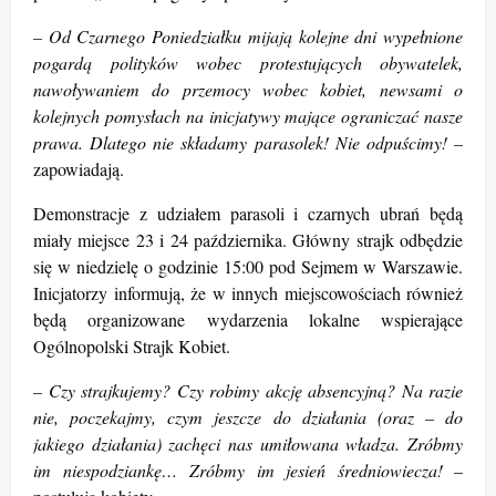
– Od Czarnego Poniedziałku mijają kolejne dni wypełnione
pogardą polityków wobec protestujących obywatelek,
nawoływaniem do przemocy wobec kobiet, newsami o
kolejnych pomysłach na inicjatywy mające ograniczać nasze
prawa. Dlatego nie składamy parasolek! Nie odpuścimy! –
zapowiadają.
Demonstracje z udziałem parasoli i czarnych ubrań będą
miały miejsce 23 i 24 października. Główny strajk odbędzie
się w niedzielę o godzinie 15:00 pod Sejmem w Warszawie.
Inicjatorzy informują, że w innych miejscowościach również
będą organizowane wydarzenia lokalne wspierające
Ogólnopolski Strajk Kobiet.
– Czy strajkujemy? Czy robimy akcję absencyjną? Na razie
nie, poczekajmy, czym jeszcze do działania (oraz – do
jakiego działania) zachęci nas umiłowana władza. Zróbmy
im niespodziankę…
Zróbmy im jesień średniowiecza! –