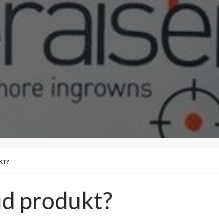
KT?
ud produkt?