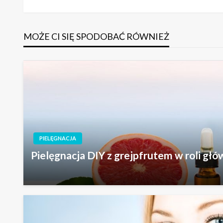
wpisu
MOŻE CI SIĘ SPODOBAĆ RÓWNIEŻ
PIELĘGNACJA
Pielęgnacja DIY z grejpfrutem w roli głó