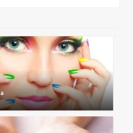
wpis
ta