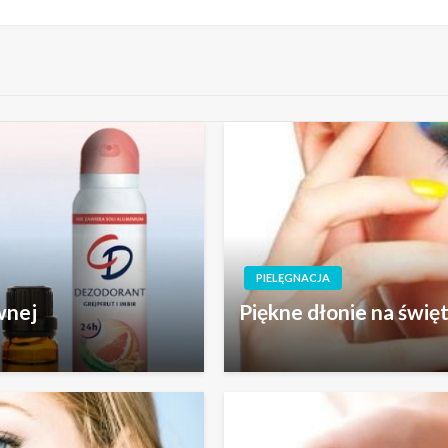
PIELĘGNACJA
wnej
Piękne dłonie na świę