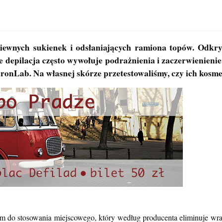
wiewnych sukienek i odsłaniających ramiona topów. Odkr
ze depilacja często wywołuje podrażnienia i zaczerwienieni
ronLab. Na własnej skórze przetestowaliśmy, czy ich kosmet
 do stosowania miejscowego, który według producenta eliminuje wras