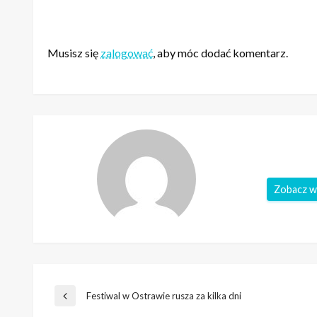
ZOSTAW ODPOWIEDŹ
Musisz się
zalogować
, aby móc dodać komentarz.
Zobacz w
Nawigacja
Festiwal w Ostrawie rusza za kilka dni
Poprzedni
wpis