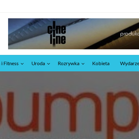
 i Fitness
Uroda
Rozrywka
Kobieta
Wydarze