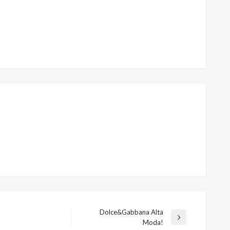
Dolce&Gabbana Alta
Następny
Moda!