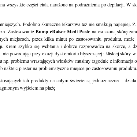
o na wszystkie części ciała narażone na podrażnienia po depilacji. W 
niejszych. Podobno skuteczne lekarstwa też nie smakują najlepiej. Z
Bump eRaiser Medi Paste
zyzn. Zastosowanie
na osuszoną skórę zara
nych miejscach, przez kilka minut po zastosowaniu produktu, może 
ji. Krem szybko się wchłania i dobrze rozprowadza na skórze, a dz
 nie powodując przy okazji dyskomfortu błyszczącej i śliskiej skóry 
u np. problemu wrastających włosków musimy (zgodnie z informacja od
b nakleić plaster na problematyczne miejsce po zastosowaniu produktu
tosujących ich produkty na całym świecie są jednoznaczne – działa
ragnionym wyjściem na plażę.