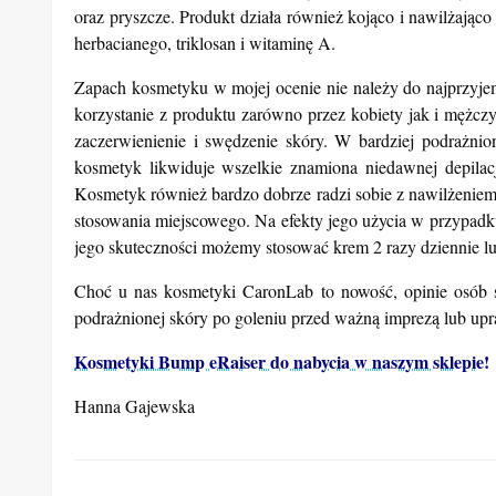
oraz pryszcze. Produkt działa również kojąco i nawilżając
herbacianego, triklosan i witaminę A.
Zapach kosmetyku w mojej ocenie nie należy do najprzyjem
korzystanie z produktu zarówno przez kobiety jak i mężc
zaczerwienienie i swędzenie skóry. W bardziej podrażnio
kosmetyk likwiduje wszelkie znamiona niedawnej depilac
Kosmetyk również bardzo dobrze radzi sobie z nawilżeniem,
stosowania miejscowego. Na efekty jego użycia w przypadk
jego skuteczności możemy stosować krem 2 razy dziennie lu
Choć u nas kosmetyki CaronLab to nowość, opinie osób s
podrażnionej skóry po goleniu przed ważną imprezą lub up
Kosmetyki Bump eRaiser do nabycia w naszym sklepie!
Hanna Gajewska