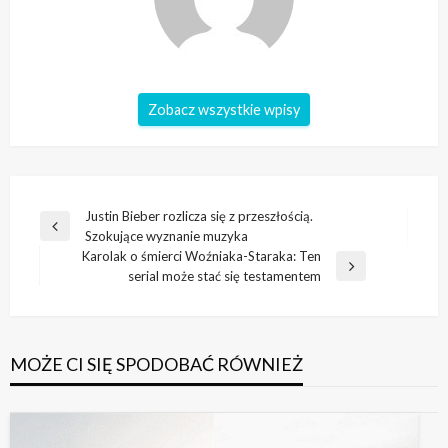
Zobacz wszystkie wpisy
Nawigacja
Justin Bieber rozlicza się z przeszłością.
Poprzedni
Szokujące wyznanie muzyka
wpisu
wpis
Karolak o śmierci Woźniaka-Staraka: Ten
Następny
serial może stać się testamentem
wpis
MOŻE CI SIĘ SPODOBAĆ RÓWNIEŻ