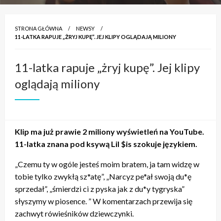
STRONA GŁÓWNA
NEWSY
11-LATKA RAPUJE „ŻRYJ KUPĘ”. JEJ KLIPY OGLĄDAJĄ MILIONY
11-latka rapuje „żryj kupę”. Jej klipy
oglądają miliony
Klip ma już prawie 2 miliony wyświetleń na YouTube.
11-latka znana pod ksywą Lil $is szokuje językiem.
„Czemu ty w ogóle jesteś moim bratem, ja tam widzę w
tobie tylko zwykłą sz*atę”, „Narcyz pe*ał swoją du*ę
sprzedał”, „śmierdzi ci z pyska jak z du*y tygryska”
słyszymy w piosence. ” W komentarzach przewija się
zachwyt rówieśników dziewczynki.