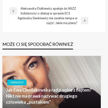
Nawigacja
Aleksandra Dulkiewicz apeluje do NSZZ
Poprzedni
Solidarność o dialog w sprawie ECS
wpisu
wpis
Agnieszka Sienkiewicz nie zwalnia tempa w
Następny
ciąży! Jakie ma plany?
wpis
MOŻE CI SIĘ SPODOBAĆ RÓWNIEŻ
GWIAZDY
Jak Ewa Chodakowska radzi sobie z hejtem?
Nikt nie ma prawa nazywać drugiego
człowieka „pustakiem”