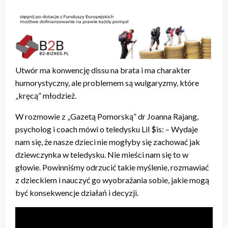
Utwór ma konwencję dissu na brata i ma charakter
humorystyczny, ale problemem są wulgaryzmy, które
„kręcą” młodzież.
W rozmowie z „Gazetą Pomorską” dr Joanna Rajang,
psycholog i coach mówi o teledysku Lil $is: – Wydaje
nam się, że nasze dzieci nie mogłyby się zachować jak
dziewczynka w teledysku. Nie mieści nam się to w
głowie. Powinniśmy odrzucić takie myślenie, rozmawiać
z dzieckiem i nauczyć go wyobrażania sobie, jakie mogą
być konsekwencje działań i decyzji.