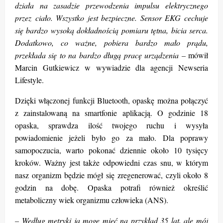
działa na zasadzie przewodzenia impulsu elektrycznego
przez ciało. Wszystko jest bezpieczne. Sensor EKG cechuje
się bardzo wysoką dokładnością pomiaru tętna, bicia serca.
Dodatkowo, co ważne, pobiera bardzo mało prądu,
przekłada się to na bardzo długą pracę urządzenia –
mówił
Marcin Gutkiewicz w wywiadzie dla agencji Newseria
Lifestyle.
Dzięki włączonej funkcji Bluetooth, opaskę można połączyć
z zainstalowaną na smartfonie aplikacją. O godzinie 18
opaska, sprawdza ilość twojego ruchu i wysyła
powiadomienie jeżeli było go za mało. Dla poprawy
samopoczucia, warto pokonać dziennie około 10 tysięcy
kroków. Ważny jest także odpowiedni czas snu, w którym
nasz organizm będzie mógł się zregenerować, czyli około 8
godzin na dobę. Opaska potrafi również określić
metaboliczny wiek organizmu człowieka (ANS).
– Według metryki ja mogę mieć na przykład 35 lat, ale mój