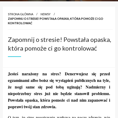
STRONA GŁÓWNA
NEWSY
ZAPOMNIJ O STRESIE! POWSTAŁA OPASKA, KTÓRA POMOŻE CI GO
KONTROLOWAĆ
Zapomnij o stresie! Powstała opaska,
która pomoże ci go kontrolować
Jesteś narażony na stres? Denerwujesz się przed
egzaminami albo boisz się wystąpień publicznych na tyle,
że nogi same się pod tobą uginają? Nadmierny i
niepotrzebny stres już nie będzie stanowił problemu.
Powstała opaska, która pomoże ci nad nim zapanować i
poprawi twój stan zdrowia.
O tym, że stres negatywnie wpływa na nasze zdrowie, wie