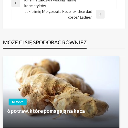
Nawigacja
Poprzedni
kosmetyków
wpisu
wpis
Jakie imię Małgorzata Rozenek chce dać
Następny
córce? Ładne?
wpis
MOŻE CI SIĘ SPODOBAĆ RÓWNIEŻ
NEWSY
6 potraw, które pomagają na kaca