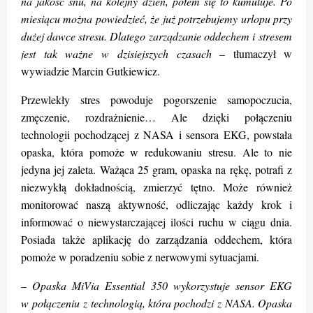
na jakość snu, na kolejny dzień, potem się to kumuluje. Po
miesiącu można powiedzieć, że już potrzebujemy urlopu przy
dużej dawce stresu. Dlatego zarządzanie oddechem i stresem
jest tak ważne w dzisiejszych czasach –
tłumaczył w
wywiadzie Marcin Gutkiewicz.
Przewlekły stres powoduje pogorszenie samopoczucia,
zmęczenie, rozdrażnienie… Ale dzięki połączeniu
technologii pochodzącej z NASA i sensora EKG, powstała
opaska, która pomoże w redukowaniu stresu. Ale to nie
jedyna jej zaleta. Ważąca 25 gram, opaska na rękę, potrafi z
niezwykłą dokładnością, zmierzyć tętno. Może również
monitorować naszą aktywność, odliczając każdy krok i
informować o niewystarczającej ilości ruchu w ciągu dnia.
Posiada także aplikację do zarządzania oddechem, która
pomoże w poradzeniu sobie z nerwowymi sytuacjami.
– Opaska MiVia Essential 350 wykorzystuje sensor EKG
w połączeniu z technologią, która pochodzi z NASA. Opaska