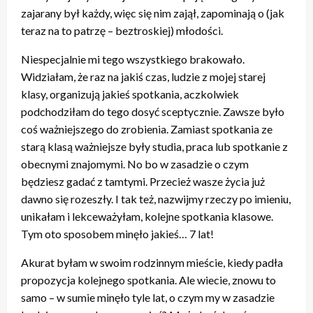
zajarany był każdy, więc się nim zajął, zapominają o (jak
teraz na to patrzę – beztroskiej) młodości.
Niespecjalnie mi tego wszystkiego brakowało.
Widziałam, że raz na jakiś czas, ludzie z mojej starej
klasy, organizują jakieś spotkania, aczkolwiek
podchodziłam do tego dosyć sceptycznie. Zawsze było
coś ważniejszego do zrobienia. Zamiast spotkania ze
starą klasą ważniejsze były studia, praca lub spotkanie z
obecnymi znajomymi. No bo w zasadzie o czym
będziesz gadać z tamtymi. Przecież wasze życia już
dawno się rozeszły. I tak też, nazwijmy rzeczy po imieniu,
unikałam i lekceważyłam, kolejne spotkania klasowe.
Tym oto sposobem minęło jakieś… 7 lat!
Akurat byłam w swoim rodzinnym mieście, kiedy padła
propozycja kolejnego spotkania. Ale wiecie, znowu to
samo – w sumie minęło tyle lat, o czym my w zasadzie