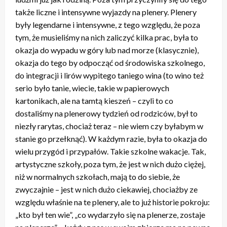
także liczne i intensywne wyjazdy na plenery. Plenery
były legendarne i intensywne, z tego względu, że poza
tym, że musieliśmy na nich zaliczyć kilka prac, była to
okazja do wypadu w góry lub nad morze (klasycznie),
okazja do tego by odpocząć od środowiska szkolnego,
do integracji i lirów wypitego taniego wina (to wino też
serio było tanie, wiecie, takie w papierowych
kartonikach, ale na tamtą kieszeń – czyli to co
dostaliśmy na plenerowy tydzień od rodziców, był to
niezły rarytas, chociaż teraz – nie wiem czy byłabym w
stanie go przełknąć). W każdym razie, była to okazja do
wielu przygód i przypałów. Takie szkolne wakacje. Tak,
artystyczne szkoły, poza tym, że jest w nich dużo ciężej,
niż w normalnych szkołach, mają to do siebie, że
zwyczajnie – jest w nich dużo ciekawiej, chociażby ze
względu właśnie na te plenery, ale to już historie pokroju:
„kto był ten wie”, „co wydarzyło się na plenerze, zostaje