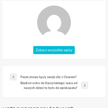
Zobacz wszystkie wpisy
Nawigacja
Pezet znowu łączy swoje siły z Onarem?
Poprzedni
wpisu
Biedroń ostro do Kaczyńskiego: wara od
wpis
Następny
naszych dzieci to było do episkopatu?
wpis