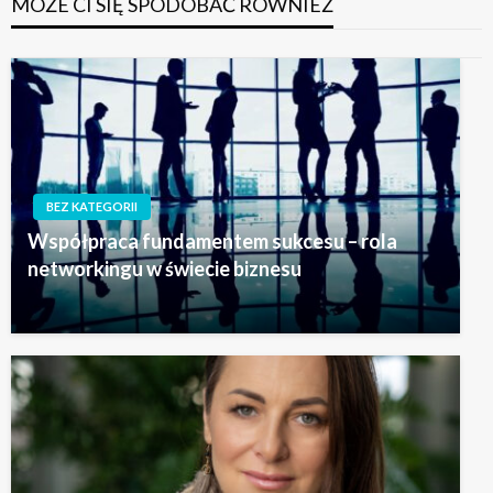
MOŻE CI SIĘ SPODOBAĆ RÓWNIEŻ
BEZ KATEGORII
Współpraca fundamentem sukcesu – rola
networkingu w świecie biznesu