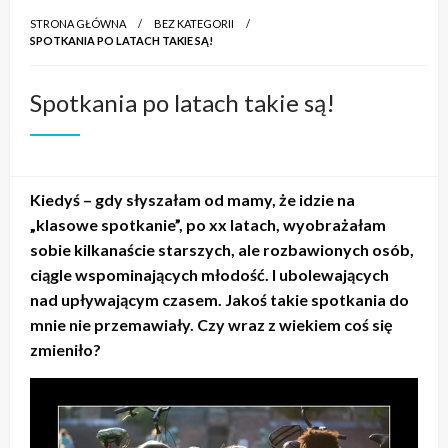
STRONA GŁÓWNA
BEZ KATEGORII
SPOTKANIA PO LATACH TAKIE SĄ!
Spotkania po latach takie są!
Kiedyś – gdy słyszałam od mamy, że idzie na
„klasowe spotkanie”, po xx latach, wyobrażałam
sobie kilkanaście starszych, ale rozbawionych osób,
ciągle wspominających młodość. I ubolewających
nad upływającym czasem. Jakoś takie spotkania do
mnie nie przemawiały. Czy wraz z wiekiem coś się
zmieniło?