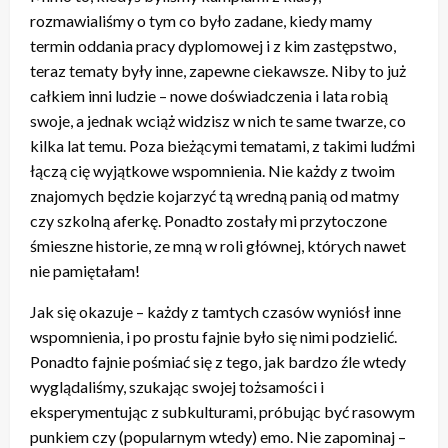
rozmawialiśmy o tym co było zadane, kiedy mamy
termin oddania pracy dyplomowej i z kim zastępstwo,
teraz tematy były inne, zapewne ciekawsze. Niby to już
całkiem inni ludzie – nowe doświadczenia i lata robią
swoje, a jednak wciąż widzisz w nich te same twarze, co
kilka lat temu. Poza bieżącymi tematami, z takimi ludźmi
łączą cię wyjątkowe wspomnienia. Nie każdy z twoim
znajomych będzie kojarzyć tą wredną panią od matmy
czy szkolną aferkę. Ponadto zostały mi przytoczone
śmieszne historie, ze mną w roli głównej, których nawet
nie pamiętałam!
Jak się okazuje – każdy z tamtych czasów wyniósł inne
wspomnienia, i po prostu fajnie było się nimi podzielić.
Ponadto fajnie pośmiać się z tego, jak bardzo źle wtedy
wyglądaliśmy, szukając swojej tożsamości i
eksperymentując z subkulturami, próbując być rasowym
punkiem czy (popularnym wtedy) emo. Nie zapominaj –