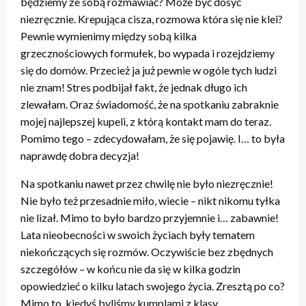
będziemy ze sobą rozmawiać? Może być dosyć
niezręcznie. Krepująca cisza, rozmowa która się nie klei?
Pewnie wymienimy między sobą kilka
grzecznościowych formułek, bo wypada i rozejdziemy
się do domów. Przecież ja już pewnie w ogóle tych ludzi
nie znam! Stres podbijał fakt, że jednak długo ich
zlewałam. Oraz świadomość, że na spotkaniu zabraknie
mojej najlepszej kupeli, z którą kontakt mam do teraz.
Pomimo tego – zdecydowałam, że się pojawię. I… to była
naprawdę dobra decyzja!
Na spotkaniu nawet przez chwilę nie było niezręcznie!
Nie było też przesadnie miło, wiecie – nikt nikomu tyłka
nie lizał. Mimo to było bardzo przyjemnie i… zabawnie!
Lata nieobecności w swoich życiach były tematem
niekończących się rozmów. Oczywiście bez zbędnych
szczegółów – w końcu nie da się w kilka godzin
opowiedzieć o kilku latach swojego życia. Zresztą po co?
Mimo to, kiedyś byliśmy kumplami z klasy,