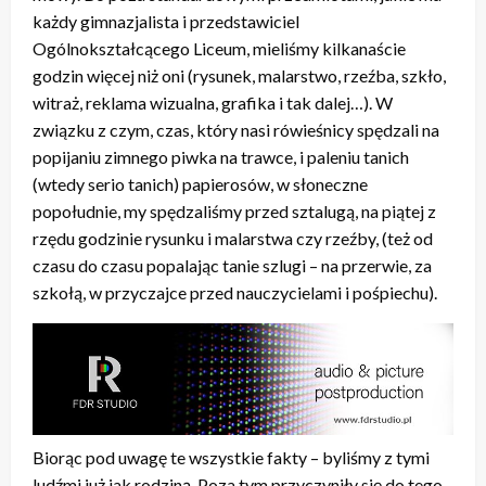
każdy gimnazjalista i przedstawiciel
Ogólnokształcącego Liceum, mieliśmy kilkanaście
godzin więcej niż oni (rysunek, malarstwo, rzeźba, szkło,
witraż, reklama wizualna, grafika i tak dalej…). W
związku z czym, czas, który nasi rówieśnicy spędzali na
popijaniu zimnego piwka na trawce, i paleniu tanich
(wtedy serio tanich) papierosów, w słoneczne
popołudnie, my spędzaliśmy przed sztalugą, na piątej z
rzędu godzinie rysunku i malarstwa czy rzeźby, (też od
czasu do czasu popalając tanie szlugi – na przerwie, za
szkołą, w przyczajce przed nauczycielami i pośpiechu).
Biorąc pod uwagę te wszystkie fakty – byliśmy z tymi
ludźmi już jak rodziną. Poza tym przyczyniły się do tego