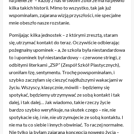
na plenerze” – każdy z nas w swoim zbiorze ma na pewno
kilka takich historii. Mimo to wszystko, tak jak już
wspominałam, zajarana wizją przyszłości, nie specjalne
mnie obeszło nasze rozstanie.
Pomijając kilka jednostek – z którymi zresztą, staram
się, utrzymać kontakt do teraz. Oczywiście odbierając
pożegnalny upominek – a, że szkoła była niestandardowa
to i upominek był niestandardowy – czerwone stringi, z
odbitymi literkami „ZSP” (Zespół Szkół Plastycznych),
uroniłam łzę, sentymentu. Trochę powspominałam, i
szybko zaczęłam się cieszyć najdłuższymi wakacjami w
życiu. Wszyscy, klasycznie, mówili – będziemy się
spotykać, będziemy utrzymywać ze sobą kontakt i tak
dalej, i tak dalej… Jak wiadomo, takie rzeczy życie
bardzo szybko weryfikuje, na skutek czego – nie, nie
spotykacie się, i nie, nie utrzymujecie ze sobą kontaktu. I
nie ma tu co siebie i innych obwiniać. To raczej normalne.
Nie tylko ja byłam zajarana koncepcją nowego życia –