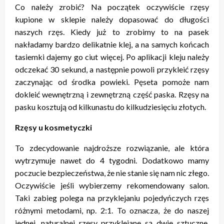
Co należy zrobić? Na początek oczywiście rzęsy
kupione w sklepie należy dopasować do długości
naszych rzęs. Kiedy już to zrobimy to na pasek
nakładamy bardzo delikatnie klej, a na samych końcach
tasiemki dajemy go ciut więcej. Po aplikacji kleju należy
odczekać 30 sekund, a następnie powoli przykleić rzęsy
zaczynając od środka powieki. Pęseta pomoże nam
dokleić wewnętrzną i zewnętrzną część paska. Rzęsy na
pasku kosztują od kilkunastu do kilkudziesięciu złotych.
Rzęsy u kosmetyczki
To zdecydowanie najdroższe rozwiązanie, ale która
wytrzymuje nawet do 4 tygodni. Dodatkowo mamy
poczucie bezpieczeństwa, że nie stanie się nam nic złego.
Oczywiście jeśli wybierzemy rekomendowany salon.
Taki zabieg polega na przyklejaniu pojedyńczych rzęs
różnymi metodami, np. 2:1. To oznacza, że do naszej
jednej, naturalnej rzęsy przyklejane są dwie sztuczne.