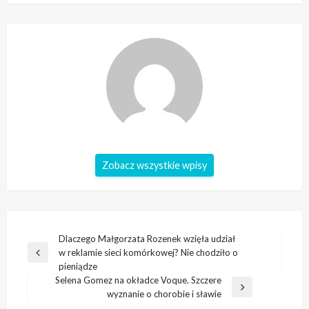
Zobacz wszystkie wpisy
Nawigacja
Dlaczego Małgorzata Rozenek wzięła udział
w reklamie sieci komórkowej? Nie chodziło o
wpisu
Poprzedni
pieniądze
wpis
Selena Gomez na okładce Voque. Szczere
Następny
wyznanie o chorobie i sławie
wpis