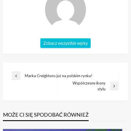
Zobacz wszystkie wpisy
Nawigacja
Marka Creightons już na polskim rynku!
Poprzedni
wpisu
Współczesne ikony
wpis
Następny
stylu
wpis
MOŻE CI SIĘ SPODOBAĆ RÓWNIEŻ