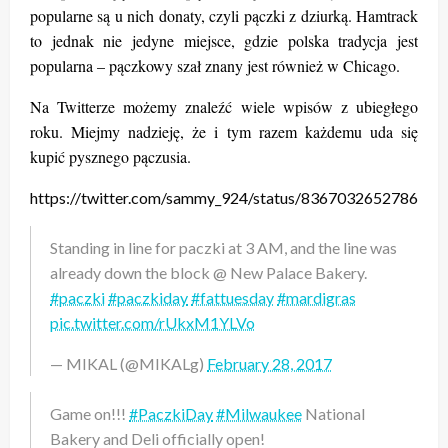
popularne są u nich donaty, czyli pączki z dziurką. Hamtrack
to jednak nie jedyne miejsce, gdzie polska tradycja jest
popularna – pączkowy szał znany jest również w Chicago.
Na Twitterze możemy znaleźć wiele wpisów z ubiegłego
roku. Miejmy nadzieję, że i tym razem każdemu uda się
kupić pysznego pączusia.
https://twitter.com/sammy_924/status/8367032652786032
Standing in line for paczki at 3 AM, and the line was
already down the block @ New Palace Bakery.
#paczki
#paczkiday
#fattuesday
#mardigras
pic.twitter.com/rUkxM1YLVo
— MIKAL (@MIKALg)
February 28, 2017
Game on!!!
#PaczkiDay
#Milwaukee
National
Bakery and Deli officially open!