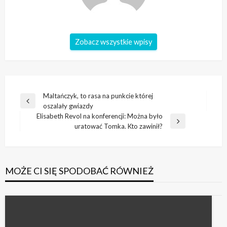
Zobacz wszystkie wpisy
Nawigacja
Maltańczyk, to rasa na punkcie której
Poprzedni
oszalały gwiazdy
wpisu
wpis
Elisabeth Revol na konferencji: Można było
Następny
uratować Tomka. Kto zawinił?
wpis
MOŻE CI SIĘ SPODOBAĆ RÓWNIEŻ