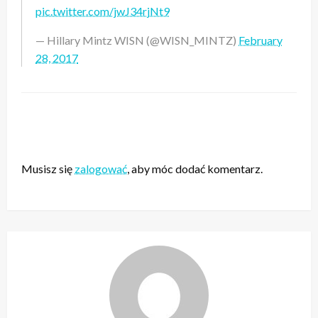
pic.twitter.com/jwJ34rjNt9
— Hillary Mintz WISN (@WISN_MINTZ)
February
28, 2017
ZOSTAW ODPOWIEDŹ
Musisz się
zalogować
, aby móc dodać komentarz.