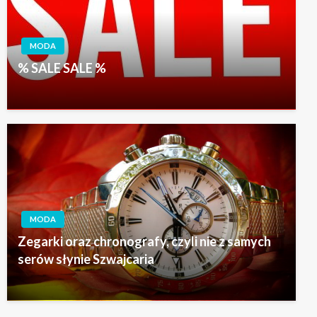
MODA
% SALE SALE %
MODA
Zegarki oraz chronografy, czyli nie z samych
serów słynie Szwajcaria