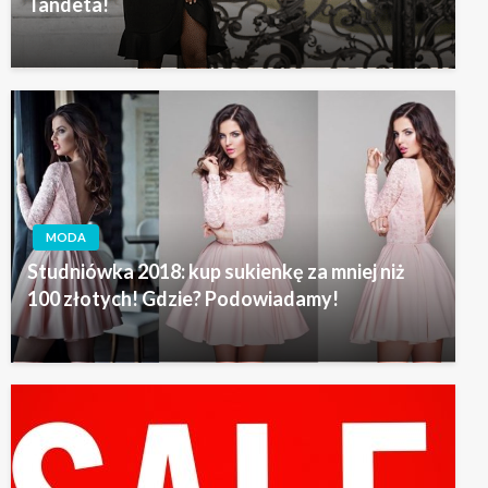
Tandeta!
MODA
Studniówka 2018: kup sukienkę za mniej niż
100 złotych! Gdzie? Podowiadamy!