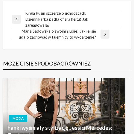
Nawigacja
Kinga Rusin szczerze o uchodźcach.
Dziennikarka padła ofiarą hejtu! Jak
wpisu
Poprzedni
zareagowała?
wpis
Maria Sadowska o swoim ślubie! Jak jej się
Następny
udało zachować w tajemnicy to wydarzenie?
wpis
MOŻE CI SIĘ SPODOBAĆ RÓWNIEŻ
MODA
Fanki wyśmiały stylizację Jessici Mercedes: