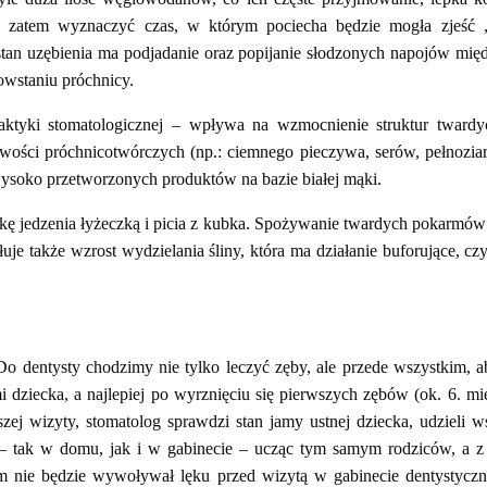
 zatem wyznaczyć czas, w którym pociecha będzie mogła zjeść „
tan uzębienia ma podjadanie oraz popijanie słodzonych napojów międ
owstaniu próchnicy.
laktyki stomatologicznej – wpływa na wzmocnienie struktur twardy
wości próchnicotwórczych (np.: ciemnego pieczywa, serów, pełnozia
ysoko przetworzonych produktów na bazie białej mąki.
aukę jedzenia łyżeczką i picia z kubka. Spożywanie twardych pokarmó
e także wzrost wydzielania śliny, która ma działanie buforujące, czy
o dentysty chodzimy nie tylko leczyć zęby, ale przede wszystkim, a
dziecka, a najlepiej po wyrznięciu się pierwszych zębów (ok. 6. mie
szej wizyty, stomatolog sprawdzi stan jamy ustnej dziecka, udzieli
ać – tak w domu, jak i w gabinecie – ucząc tym samym rodziców, a
m nie będzie wywoływał lęku przed wizytą w gabinecie dentystyczny