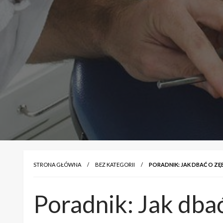
STRONA GŁÓWNA
BEZ KATEGORII
PORADNIK: JAK DBAĆ O ZĘ
Poradnik: Jak dba