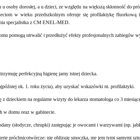
u osoby dorosłej, a u dzieci, ze względu na większą skłonność do pró
ieciom w wieku przedszkolnym oferuje się profilaktykę fluorkową 
ienia specjalistka z CM ENEL-MED.
mu pomogą utrwalić i przedłużyć efekty profesjonalnych zabiegów 
zymuję perfekcyjną higienę jamy istnej dziecka.
później ok. 1. roku życia), aby uzyskać wskazówki nt. profilaktyki.
 z dzieckiem na regularne wizyty do lekarza stomatologa co 3 miesiąc
ch w domu oraz w gabinecie.
any (słodycze, chrupki) zastępując je owocami i warzywami (np. jab
erie próchnicotwórcze: nie oblizuję smoczka, nie jem tymi samymi sztu