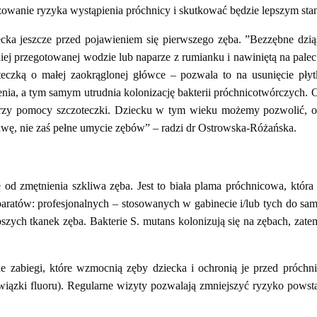
izowanie ryzyka wystąpienia próchnicy i skutkować będzie lepszym s
ziecka jeszcze przed pojawieniem się pierwszego zęba. ”Bezzębne d
niej przegotowanej wodzie lub naparze z rumianku i nawiniętą na pale
czką o małej zaokrąglonej główce – pozwala to na usunięcie płytk
nia, a tym samym utrudnia kolonizację bakterii próchnicotwórczych. O
 przy pomocy szczoteczki. Dziecku w tym wieku możemy pozwolić, 
awę, nie zaś pełne umycie zębów” – radzi dr Ostrowska-Różańska.
od zmętnienia szkliwa zęba. Jest to biała plama próchnicowa, któr
paratów: profesjonalnych – stosowanych w gabinecie i/lub tych do s
bszych tkanek zęba. Bakterie S. mutans kolonizują się na zębach, zat
ne zabiegi, które wzmocnią zęby dziecka i ochronią je przed próchn
wiązki fluoru). Regularne wizyty pozwalają zmniejszyć ryzyko powst