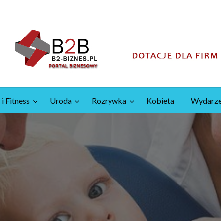
 i Fitness
Uroda
Rozrywka
Kobieta
Wydarze