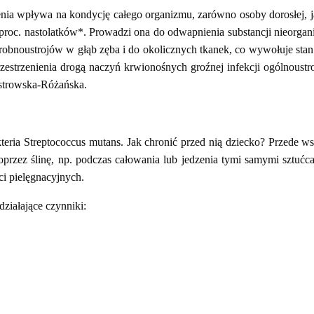
nia wpływa na kondycję całego organizmu, zarówno osoby dorosłej, jak
2 proc. nastolatków*. Prowadzi ona do odwapnienia substancji nieorga
bnoustrojów w głąb zęba i do okolicznych tkanek, co wywołuje stan
estrzenienia drogą naczyń krwionośnych groźnej infekcji ogólnoustroj
Ostrowska-Różańska.
kteria Streptococcus mutans. Jak chronić przed nią dziecko? Przede w
oprzez ślinę, np. podczas całowania lub jedzenia tymi samymi sztućc
i pielęgnacyjnych.
działające czynniki: