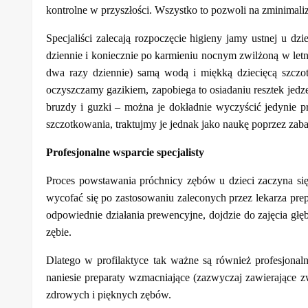
kontrolne w przyszłości. Wszystko to pozwoli na zminimal
Specjaliści zalecają rozpoczęcie higieny jamy ustnej u d
dziennie i koniecznie po karmieniu nocnym zwilżoną w let
dwa razy dziennie) samą wodą i miękką dziecięcą szczote
oczyszczamy gazikiem, zapobiega to osiadaniu resztek jedze
bruzdy i guzki – można je dokładnie wyczyścić jedynie
szczotkowania, traktujmy je jednak jako naukę poprzez zab
Profesjonalne wsparcie specjalisty
Proces powstawania próchnicy zębów u dzieci zaczyna się 
wycofać się po zastosowaniu zaleconych przez lekarza pre
odpowiednie działania prewencyjne, dojdzie do zajęcia głę
zębie.
Dlatego w profilaktyce tak ważne są również profesjonal
naniesie preparaty wzmacniające (zazwyczaj zawierające z
zdrowych i pięknych zębów.