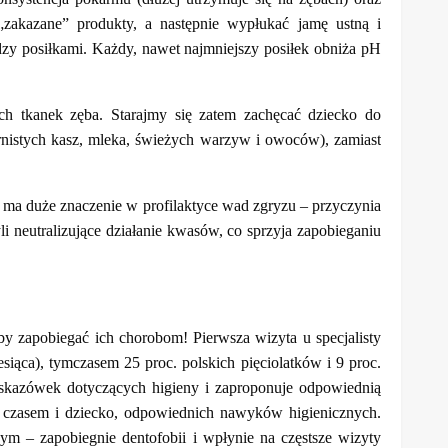
zakazane” produkty, a następnie wypłukać jamę ustną i
zy posiłkami. Każdy, nawet najmniejszy posiłek obniża pH
ch tkanek zęba. Starajmy się zatem zachęcać dziecko do
rnistych kasz, mleka, świeżych warzyw i owoców), zamiast
w ma duże znaczenie w profilaktyce wad zgryzu – przyczynia
li neutralizujące działanie kwasów, co sprzyja zapobieganiu
by zapobiegać ich chorobom! Pierwsza wizyta u specjalisty
siąca), tymczasem 25 proc. polskich pięciolatków i 9 proc.
 wskazówek dotyczących higieny i zaproponuje odpowiednią
 z czasem i dziecko, odpowiednich nawyków higienicznych.
m – zapobiegnie dentofobii i wpłynie na częstsze wizyty