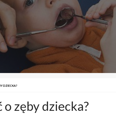
BY DZIECKA?
ć o zęby dziecka?