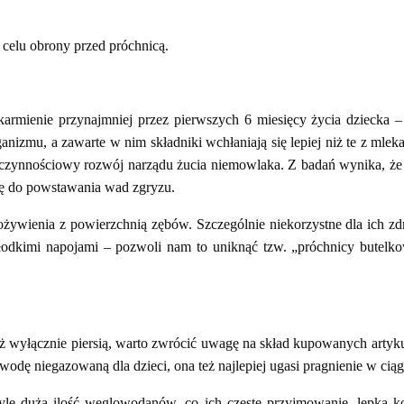
 celu obrony przed próchnicą.
e karmienie przynajmniej przez pierwszych 6 miesięcy życia dziecka
zmu, a zawarte w nim składniki wchłaniają się lepiej niż te z mlek
 czynnościowy rozwój narządu żucia niemowlaka. Z badań wynika, że 
ię do powstawania wad zgryzu.
żywienia z powierzchnią zębów. Szczególnie niekorzystne dla ich zdr
 słodkimi napojami – pozwoli nam to uniknąć tzw. „próchnicy butel
uż wyłącznie piersią, warto zwrócić uwagę na skład kupowanych artyku
odę niegazowaną dla dzieci, ona też najlepiej ugasi pragnienie w ciąg
tyle duża ilość węglowodanów, co ich częste przyjmowanie, lepka ko