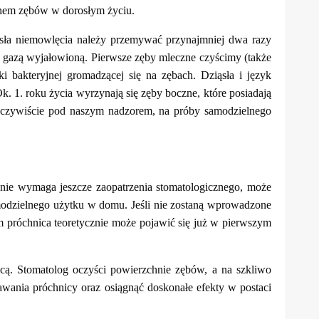
tanem zębów w dorosłym życiu.
ziąsła niemowlęcia należy przemywać przynajmniej dwa razy
c gazą wyjałowioną. Pierwsze zęby mleczne czyścimy (także
i bakteryjnej gromadzącej się na zębach. Dziąsła i język
k. 1. roku życia wyrzynają się zęby boczne, które posiadają
oczywiście pod naszym nadzorem, na próby samodzielnego
a nie wymaga jeszcze zaopatrzenia stomatologicznego, może
amodzielnego użytku w domu. Jeśli nie zostaną wprowadzone
em próchnica teoretycznie może pojawić się już w pierwszym
icą. Stomatolog oczyści powierzchnie zębów, a na szkliwo
awania próchnicy oraz osiągnąć doskonałe efekty w postaci