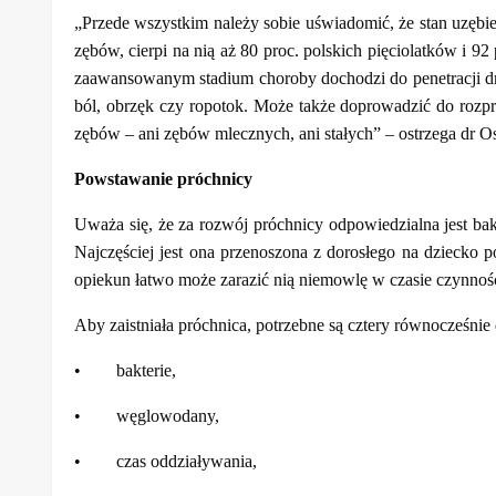
„Przede wszystkim należy sobie uświadomić, że stan uzębie
zębów, cierpi na nią aż 80 proc. polskich pięciolatków i 9
zaawansowanym stadium choroby dochodzi do penetracji dro
ból, obrzęk czy ropotok. Może także doprowadzić do rozprz
zębów – ani zębów mlecznych, ani stałych” – ostrzega dr 
Powstawanie próchnicy
Uważa się, że za rozwój próchnicy odpowiedzialna jest ba
Najczęściej jest ona przenoszona z dorosłego na dziecko p
opiekun łatwo może zarazić nią niemowlę w czasie czynnośc
Aby zaistniała próchnica, potrzebne są cztery równocześnie 
• bakterie,
• węglowodany,
• czas oddziaływania,