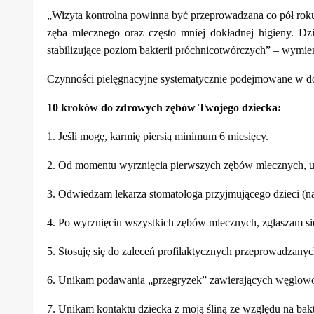
„Wizyta kontrolna powinna być przeprowadzana co pół roku 
zęba mlecznego oraz często mniej dokładnej higieny. Dz
stabilizujące poziom bakterii próchnicotwórczych” – wym
Czynności pielęgnacyjne systematycznie podejmowane w do
10 kroków do zdrowych zębów Twojego dziecka:
1. Jeśli mogę, karmię piersią minimum 6 miesięcy.
2. Od momentu wyrznięcia pierwszych zębów mlecznych, utr
3. Odwiedzam lekarza stomatologa przyjmującego dzieci (naj
4. Po wyrznięciu wszystkich zębów mlecznych, zgłaszam się
5. Stosuję się do zaleceń profilaktycznych przeprowadzany
6. Unikam podawania „przegryzek” zawierających węglowod
7. Unikam kontaktu dziecka z moją śliną ze względu na bakt