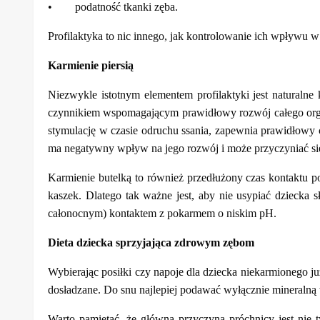
• podatność tkanki zęba.
Profilaktyka to nic innego, jak kontrolowanie ich wpływu w
Karmienie piersią
Niezwykle istotnym elementem profilaktyki jest naturaln
czynnikiem wspomagającym prawidłowy rozwój całego organi
stymulację w czasie odruchu ssania, zapewnia prawidłowy
ma negatywny wpływ na jego rozwój i może przyczyniać s
Karmienie butelką to również przedłużony czas kontaktu po
kaszek. Dlatego tak ważne jest, aby nie usypiać dziecka
całonocnym) kontaktem z pokarmem o niskim pH.
Dieta dziecka sprzyjająca zdrowym zębom
Wybierając posiłki czy napoje dla dziecka niekarmionego j
dosładzane. Do snu najlepiej podawać wyłącznie mineralną w
Warto pamiętać, że główną przyczyną próchnicy jest nie 