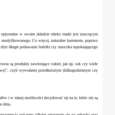
 – optymalne w swoim składzie mleko matki jest znaczącym
a modyfikowanego. Co więcej, naturalne karmienie, poprzez
zbyt długie podawanie butelki czy smoczka uspokajającego
owia są produkty zawierające cukier, jak np. sok czy wiele
kowej”, czyli wywołanej przedłużonym (kilkugodzinnym czy
łów i w miarę możliwości decydować się na te, które nie są
u dnia.
nsystencja pokarmu (dłużej utrzymuje się na zębach) oraz