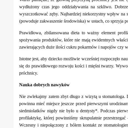
wydłużony czas jego oddziaływania na szkliwo. Dobrze
wyszczotkować zęby. Najbardziej niekorzystny wpływ na s
(powoduje zakwaszenie środowiska) w ustach, co sprzyja p
Prawidłowa, zbilansowana dieta to ważny element profi
spożywania produktów, które nie mają ewidentnych właści
zawierających duże ilości cukru pokarmów i napojów czy w
Istotne jest, aby dziecko możliwie wcześniej rozpoczęło n
się do prawidłowego rozwoju kości i mięśni twarzy. Wywołuj
próchnicy.
Nauka dobrych nawyków
Nie zwlekajmy zatem zbyt długo z wizytą u stomatologa. D
powinna mieć miejsce jeszcze przed pierwszymi urodzinami 
siedmiolatków nigdy nie było u dentysty*. Podczas pierw
profilaktykę, której powinniśmy skrupulatnie przestrzeg
Wczesny i niepołączony z bólem kontakt ze stomatologie