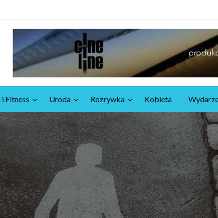
 i Fitness
Uroda
Rozrywka
Kobieta
Wydarze