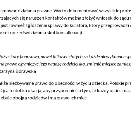
odejmować działania prawne. Warto dokumentować wszystkie próby 
arzających się naruszeń kontaktów można złożyć wniosek do sądu
jest również zgłoszenie sprawy do kuratora, który przeprowadzi
w celu przeciwdziałania skutkom alienacji.
nałożyć karę finansową, nawet kilkaset złotych za każde niewykonane s
ma prawo ograniczyć jego władzę rodzicielską, zmienić miejsce zamie
tarzyna Bórawska
także niezbywalne prawo do obecności w życiu dziecka. Polskie pra
 Ojca to dobra okazja, aby przypomnieć o tym, że każdy ojciec ma 
ebuje obojga rodziców i ma prawo ich mieć.