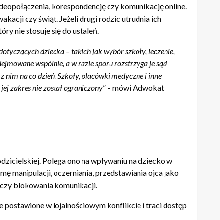
wideopołączenia, korespondencję czy komunikację online.
acji czy świąt. Jeżeli drugi rodzic utrudnia ich
ry nie stosuje się do ustaleń.
tyczących dziecka – takich jak wybór szkoły, leczenie,
dejmowane wspólnie, a w razie sporu rozstrzyga je sąd
 z nim na co dzień. Szkoły, placówki medyczne i inne
jej zakres nie został ograniczony
” – mówi Adwokat,
odzicielskiej. Polega ono na wpływaniu na dziecko w
mę manipulacji, oczerniania, przedstawiania ojca jako
macji czy blokowania komunikacji.
je postawione w lojalnościowym konflikcie i traci dostęp