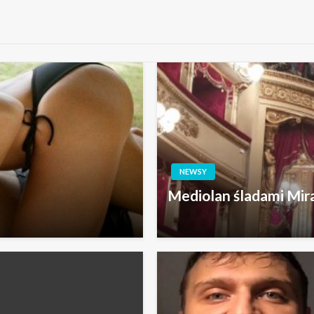
NEWSY
Mediolan śladami Mira