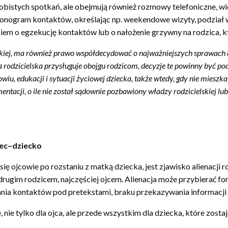
osobistych spotkań, ale obejmują również rozmowy telefoniczne, 
onogram kontaktów, określając np. weekendowe wizyty, podział wak
kiem o egzekucję kontaktów lub o nałożenie grzywny na rodzica, któ
skiej, ma również prawo współdecydować o najważniejszych sprawach do
a rodzicielska przysługuje obojgu rodzicom, decyzje te powinny być po
wiu, edukacji i sytuacji życiowej dziecka, także wtedy, gdy nie mieszka
acji, o ile nie został sądownie pozbawiony władzy rodzicielskiej lub 
ciec–dziecko
ę ojcowie po rozstaniu z matką dziecka, jest zjawisko alienacji r
rugim rodzicem, najczęściej ojcem. Alienacja może przybierać for
dniania kontaktów pod pretekstami, braku przekazywania infor
ie tylko dla ojca, ale przede wszystkim dla dziecka, które zosta