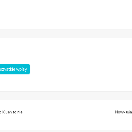
szystkie wpisy
o Klueh to nie
Nowy uśmi
Następny
wpis