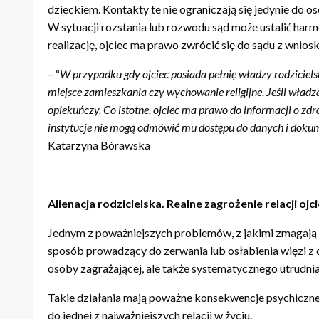
dzieckiem. Kontakty te nie ograniczają się jedynie do 
W sytuacji rozstania lub rozwodu sąd może ustalić harm
realizację, ojciec ma prawo zwrócić się do sądu z wnios
– “
W przypadku gdy ojciec posiada pełnię władzy rodziciel
miejsce zamieszkania czy wychowanie religijne. Jeśli władz
opiekuńczy. Co istotne, ojciec ma prawo do informacji o zdro
instytucje nie mogą odmówić mu dostępu do danych i dokument
Katarzyna Bórawska
Alienacja rodzicielska. Realne zagrożenie relacji oj
Jednym z poważniejszych problemów, z jakimi zmagają si
sposób prowadzący do zerwania lub osłabienia więzi z d
osoby zagrażającej, ale także systematycznego utru
Takie działania mają poważne konsekwencje psychiczne, n
do jednej z najważniejszych relacji w życiu.