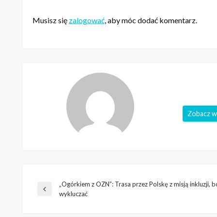
ZOSTAW ODPOWIEDŹ
Musisz się
zalogować
, aby móc dodać komentarz.
Zobacz w
„Ogórkiem z OZN”: Trasa przez Polskę z misją inkluzji, b
Nawigacja
Poprzedni
wykluczać
wpis