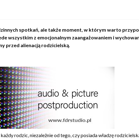
rodzinnych spotkań, ale także moment, w którym warto przy
zede wszystkim z emocjonalnym zaangażowaniem i wychowani
y przed alienacją rodzicielską.
 każdy rodzic, niezależnie od tego, czy posiada władzę rodziciel