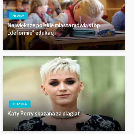
NEWSY
Największe polskie miasta mówią stop
„deformie” edukacji
MUZYKA
Katy Perry skazana za plagiat