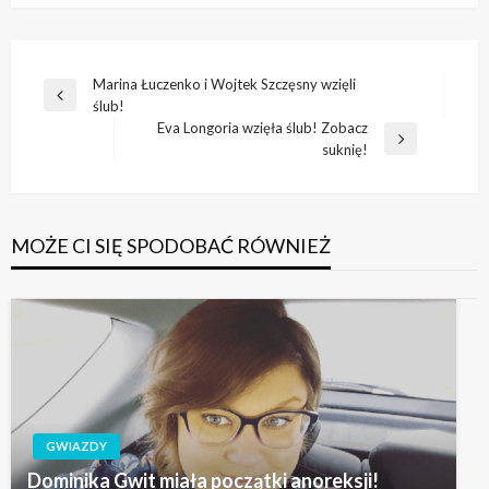
Nawigacja
Marina Łuczenko i Wojtek Szczęsny wzięli
Poprzedni
ślub!
wpisu
wpis
Eva Longoria wzięła ślub! Zobacz
Następny
suknię!
wpis
MOŻE CI SIĘ SPODOBAĆ RÓWNIEŻ
GWIAZDY
Dominika Gwit miała początki anoreksji!