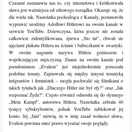
Czasami zastanawia nas to, czy internetowa i krótkotrwała
sława jest ważniejsza od zdrowego rozsądku. Okazuje się, że
dla wielu tak. Nastolatka pochodząca z Kanady, postanowiła
wyprawić urodziny Adolfowi Hitlerowi na swoim kanale w
serwicie YouTube. Dziewczyna, która jeszcze nie została
całkowicie zidentyfikowana, śpiewa „Sto lat”, chwali sie
ujęciami plakatu Hitlera na ścianie i babeczkami w swastyki.
W swoim nagraniu nazywa Hitlera geniuszem i
współczującym mężczyzną. Znana na swoim kanale pod
pseudonimem „Evalion” już niejednokrotnie poruszała
podobne tematy. Zajmowała się między innymi tematyką
imigrantów i feministek – mogła pochwalić się filmikami o
takich tytułach jak „Dlaczego Hitler nie był zły?” oraz „Jak
rozpoznać Żyda?”. Często również odnosiła się do słynnego
„Mein Kampf”, autorstwa Hitlera. Nastolatka zebrała 40
tysięcy sybskrybentów, jednak YouTube zablokował jej
konto. Jej „fani” mówią, że w imię zasad wolności słowa,
Evalion powinna mieć prawo wyrażać swoje poglądy.