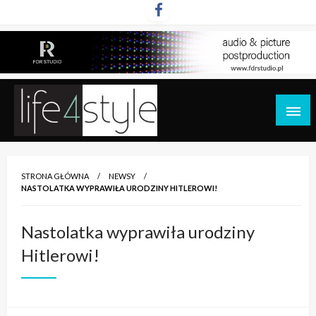
Przejdź
do
treści
life4style.pl
STRONA GŁÓWNA
NEWSY
NASTOLATKA WYPRAWIŁA URODZINY HITLEROWI!
Nastolatka wyprawiła urodziny
Hitlerowi!