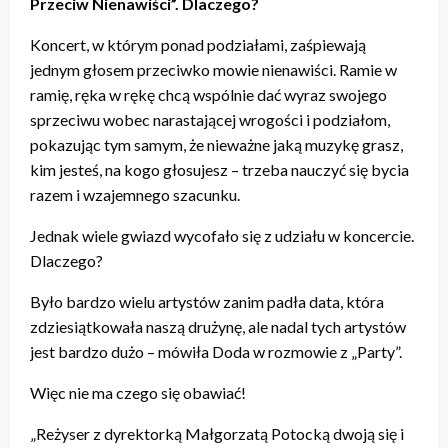
Przeciw Nienawiści”. Dlaczego?
Koncert, w którym ponad podziałami, zaśpiewają
jednym głosem przeciwko mowie nienawiści. Ramie w
ramię, ręka w rękę chcą wspólnie dać wyraz swojego
sprzeciwu wobec narastającej wrogości i podziałom,
pokazując tym samym, że nieważne jaką muzykę grasz,
kim jesteś, na kogo głosujesz – trzeba nauczyć się bycia
razem i wzajemnego szacunku.
Jednak wiele gwiazd wycofało się z udziału w koncercie.
Dlaczego?
Było bardzo wielu artystów zanim padła data, która
zdziesiątkowała naszą drużynę, ale nadal tych artystów
jest bardzo dużo – mówiła Doda w rozmowie z „Party”.
Więc nie ma czego się obawiać!
„Reżyser z dyrektorką Małgorzatą Potocką dwoją się i