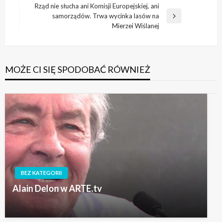
wpis
Rząd nie słucha ani Komisji Europejskiej, ani
samorządów. Trwa wycinka lasów na
Następny
Mierzei Wiślanej
wpis
MOŻE CI SIĘ SPODOBAĆ RÓWNIEŻ
BEZ KATEGORII
Alain Delon w ARTE.tv