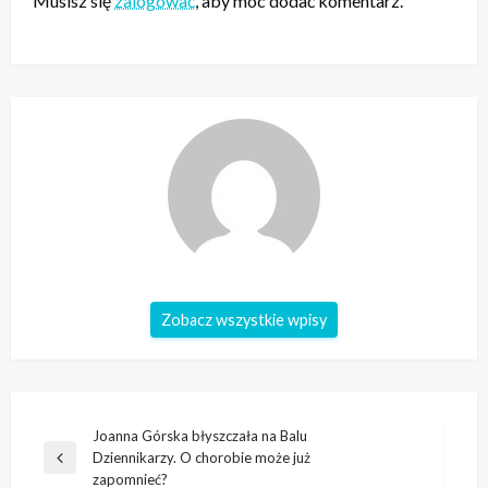
Musisz się
zalogować
, aby móc dodać komentarz.
Zobacz wszystkie wpisy
Nawigacja
Joanna Górska błyszczała na Balu
Dziennikarzy. O chorobie może już
wpisu
Poprzedni
zapomnieć?