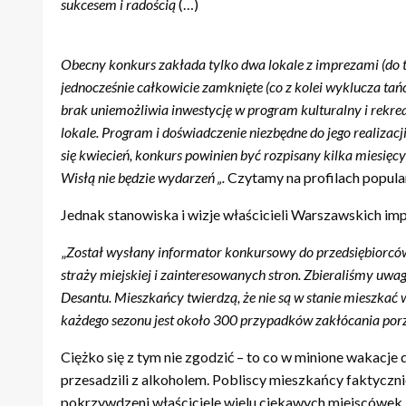
Część z Was pyta, co będzie z sezonem – od jesieni trwają
stworzyliśmy. Działaliśmy nad Wisłą od lat, z wizją i zapał
niedostępna, aby stworzyć dla Was miejsce wyjątkowe – mie
rozwój, współpracowaliśmy aktywnie z UM, podpowiadaliśmy
tak dużym zainteresowaniu ludzi. Tworzyliśmy i imprezy i pr
sukcesem i radością
(…)
Obecny konkurs zakłada tylko dwa lokale z imprezami (do t
jednocześnie całkowicie zamknięte (co z kolei wyklucza tań
brak uniemożliwia inwestycję w program kulturalny i rekre
lokale. Program i doświadczenie niezbędne do jego realizacj
się kwiecień, konkurs powinien być rozpisany kilka miesięc
Wisłą nie będzie wydarzeń
„.
Czytamy na profilach popula
Jednak stanowiska i wizje właścicieli Warszawskich imp
„
Został wysłany informator konkursowy do przedsiębiorców
straży miejskiej i zainteresowanych stron. Zbieraliśmy uw