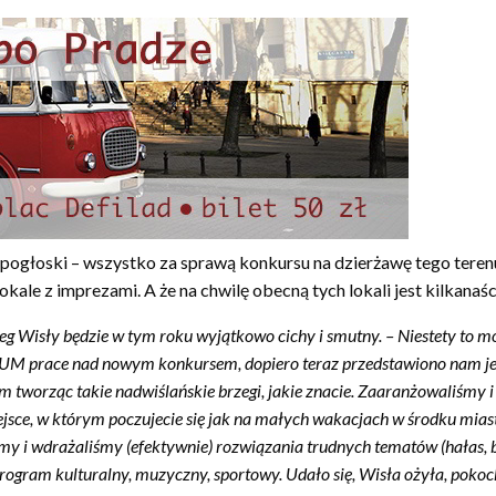
zą pogłoski – wszystko za sprawą konkursu na dzierżawę tego ter
kale z imprezami. A że na chwilę obecną tych lokali jest kilkanaśc
eg Wisły będzie w tym roku wyjątkowo cichy i smutny. – Niestety to moż