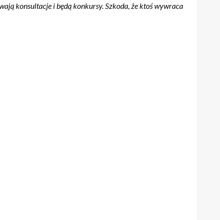
stanie nagle przekreślone. Organizatorzy letnich imprez
wają konsultacje i będą konkursy. Szkoda, że ktoś wywraca