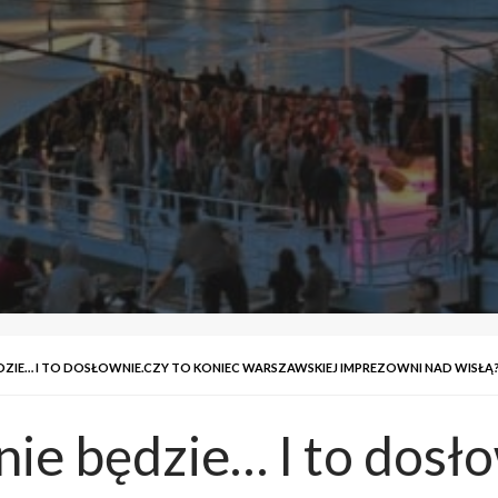
DZIE… I TO DOSŁOWNIE.CZY TO KONIEC WARSZAWSKIEJ IMPREZOWNI NAD WISŁĄ
ie będzie… I to dosło