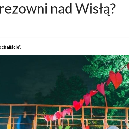
rezowni nad Wisłą?
chaliście”.