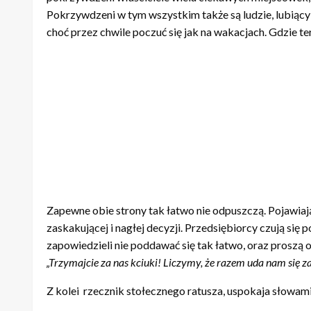
Desantu. Mieszkańcy twierdzą, że nie są w stanie mieszkać w 
każdego sezonu jest około 300 przypadków zakłócania porz
Ciężko się z tym nie zgodzić – to co w minione wakacje d
przesadzili z alkoholem. Pobliscy mieszkańcy faktyczni
pokrzywdzeni właściciele wielu ciekawych miejscówek, 
Pokrzywdzeni w tym wszystkim także są ludzie, lubiący 
choć przez chwile poczuć się jak na wakacjach. Gdzie 
Zapewne obie strony tak łatwo nie odpuszczą. Pojawiają