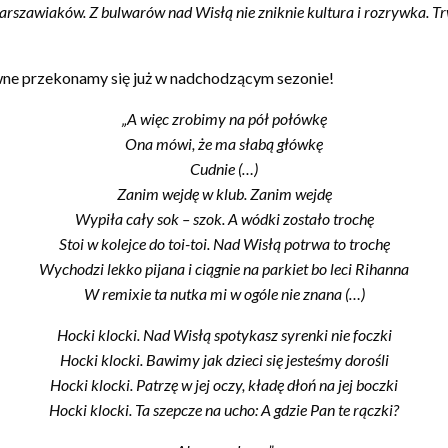
 pokrzywdzeni faktem, że ich wieloletnia praca i zaangażowanie zo
 wsparcie w tej sprawie:
achować Wisłę, którą tworzyliśmy razem przez lata!”
:
arszawiaków. Z bulwarów nad Wisłą nie zniknie kultura i rozrywka. Tr
wne przekonamy się już w nadchodzącym sezonie!
„A więc zrobimy na pół połówkę
Ona mówi, że ma słabą główkę
Cudnie (…)
Zanim wejdę w klub. Zanim wejdę
Wypiła cały sok – szok. A wódki zostało trochę
Stoi w kolejce do toi-toi. Nad Wisłą potrwa to trochę
Wychodzi lekko pijana i ciągnie na parkiet bo leci Rihanna
W remixie ta nutka mi w ogóle nie znana (…)