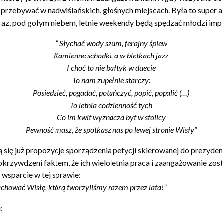
tej okolicy, bo jest za głośno i potrzeby fizjologiczne są załatwiane w
ądku publicznego”.
Twierdzi Dyrektor ds. zrównoważonego rozwoju 
ziało się na wiślańskich schodkach bywało przerażające. Latające sz
e mogą bać się nadchodzącego, letniego sezonu. Aczkolwiek sprawa
którzy je tworzyli z wielkim zaangażowaniem. A gdy wszystko do
przebywać w nadwiślańskich, głośnych miejscach. Była to super al
teraz, pod gołym niebem, letnie weekendy będą spędzać młodzi im
” Słychać wody szum, ferajny śpiew
Kamienne schodki, a w bletkach jazz
I choć to nie bałtyk w duecie
To nam zupełnie starczy:
Posiedzieć, pogadać, potańczyć, popić, popalić (…)
To letnia codzienność tych
Co im kwit wyznacza byt w stolicy
Pewność masz, że spotkasz nas po lewej stronie Wisły”
 się już propozycje sporządzenia petycji skierowanej do prezyden