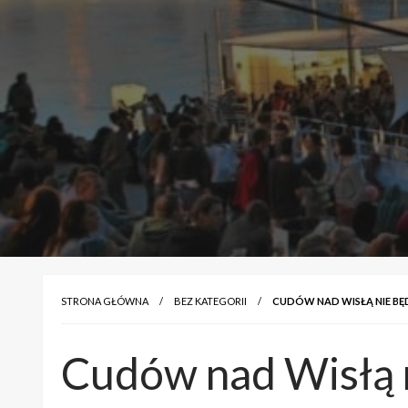
STRONA GŁÓWNA
BEZ KATEGORII
CUDÓW NAD WISŁĄ NIE BĘ
Cudów nad Wisłą n