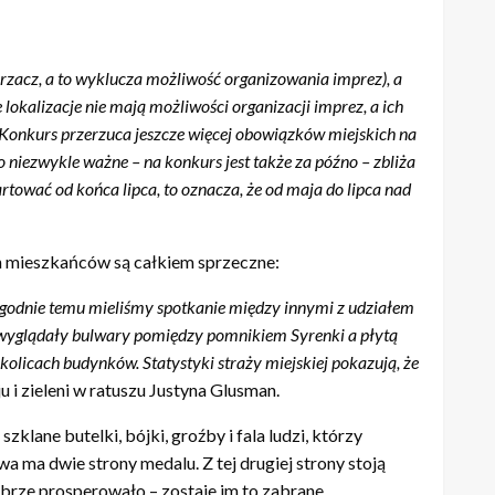
go warunki. Niestety wykluczają one miejsca, które
 ożywiliśmy przestrzeń, która była wcześniej pomijana i
a i za dnia i nocą. Co roku dostarczaliśmy pomysłów na
zpieczeństwo i porządek), pojawiających się zawsze przy
iście tę część miasta tak, jak my, co jest dla nas wielkim
rzacz, a to wyklucza możliwość organizowania imprez), a
lokalizacje nie mają możliwości organizacji imprez, a ich
 Konkurs przerzuca jeszcze więcej obowiązków miejskich na
o niezwykle ważne – na konkurs jest także za późno – zbliża
rtować od końca lipca, to oznacza, że od maja do lipca nad
ych mieszkańców są całkiem sprzeczne:
ygodnie temu mieliśmy spotkanie między innymi z udziałem
by wyglądały bulwary pomiędzy pomnikiem Syrenki a płytą