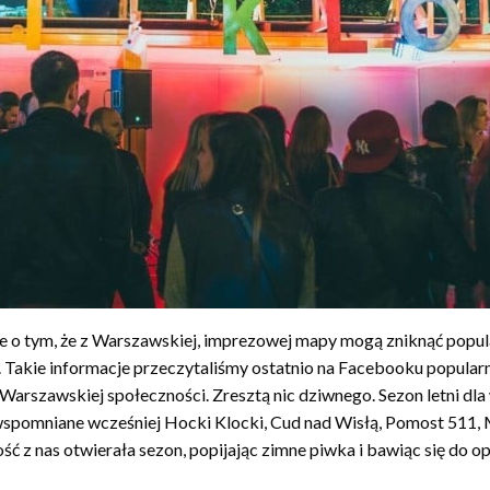
 o tym, że z Warszawskiej, imprezowej mapy mogą zniknąć popular
Takie informacje przeczytaliśmy ostatnio na Facebooku popularn
rszawskiej społeczności. Zresztą nic dziwnego. Sezon letni dla w
i, wspomniane wcześniej Hocki Klocki, Cud nad Wisłą, Pomost 511,
ść z nas otwierała sezon, popijając zimne piwka i bawiąc się do o