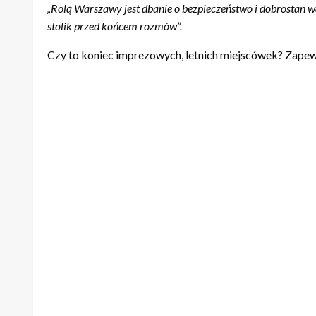
zaskakującej i nagłej decyzji. Przedsiębiorcy czują się
zapowiedzieli nie poddawać się tak łatwo, oraz proszą o
„Trzymajcie za nas kciuki! Liczymy, że razem uda nam się z
Z kolei rzecznik stołecznego ratusza, uspokaja słowami
„Rolą Warszawy jest dbanie o bezpieczeństwo i dobrostan w
stolik przed końcem rozmów”.
Czy to koniec imprezowych, letnich miejscówek? Zape