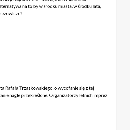
 okolicach budynków. Statystyki straży miejskiej pokazują, że
i zieleni w ratuszu Justyna Glusman.
klane butelki, bójki, groźby i fala ludzi, którzy
 ma dwie strony medalu. Z tej drugiej strony stoją
brze prosperowało – zostaje im to zabrane.
ternatywa na to by w środku miasta, w środku lata,
prezowicze?
ta Rafała Trzaskowskiego, o wycofanie się z tej