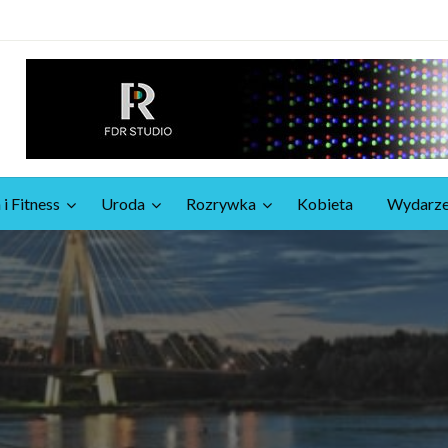
 i Fitness
Uroda
Rozrywka
Kobieta
Wydarze