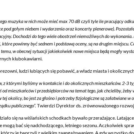
 w UM prace nad nowym konkursem, dopiero teraz przedstawiono nam je
em tworząc takie nadwiślańskie brzegi, jakie znacie. Zaaranżowaliśmy i
jsce, w którym poczujecie się jak na małych wakacjach w środku miast
 i wdrażaliśmy (efektywnie) rozwiązania trudnych tematów (hałas, be
ogram kulturalny, muzyczny, sportowy. Udało się, Wisła ożyła, pokochal
ego muzyka w nich może mieć max 70 dB czyli tyle ile pracujący odku
ce pod gołym niebem i wydarzenia oraz koncerty plenerowe). Pozostałe 
acyjny. Dochodzi do tego wiele obostrzeń niemożliwych do wykonania.
i, które powinny być sednem i podstawą oceny, są na drugim miejscu. C
y temu, w obecnej sytuacji jakiekolwiek nowe miejsca będą mogły wysta
rnych klubokawiarni.
rezowni, ludzi lubiących się pobawić, a władz miasta i okoliczn
, z którymi byliśmy w kontakcie i do okolicznych mieszkańców. 2-3 t
agi od mieszkańców i przedsiębiorców na temat tego, jak chcieliby, że