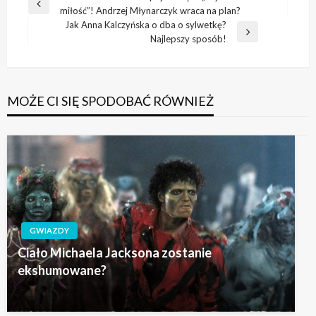
Poprzedni
miłość”! Andrzej Młynarczyk wraca na plan?
wpisu
wpis
Jak Anna Kalczyńska o dba o sylwetkę?
Następny
Najlepszy sposób!
wpis
MOŻE CI SIĘ SPODOBAĆ RÓWNIEŻ
GWIAZDY
Ciało Michaela Jacksona zostanie
ekshumowane?