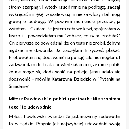
strony szarpnął. I wtedy rzucił mnie na podłogę, zaczął
wykręcać mi rękę, w szale wziął mnie za włosy i bił moją
głową o podłogę. W pewnym momencie przestał, ja
wstałam… Czułam, że jestem cała we krwi, spojrzałam w
lustro i… powiedziałam mu “zobacz, co ty mi zrobiłeś”.
On pierwsze co powiedział, że on tego nie zrobił, żebym
nigdzie nie dzwoniła. Ja zaczęłam krzyczeć, płakać.
Próbowałam się dodzwonić na policję, ale nie mogłam. I
zadzwoniłam do brata, powiedziałam mu, że mnie pobił,
że nie mogę się dodzwonić na policję, jemu udało się
dodzwonić – mówiła Katarzyna Dziedzic w “Pytaniu na
Śniadanie”.
Miłosz Pawłowski o pobiciu partnerki: Nie zrobiłem
tego i to udowodnię
Miłosz Pawłowski twierdzi, że jest niewinny i udowodni
to w sądzie. Pragnie jak najszybciej udowodnić swoją