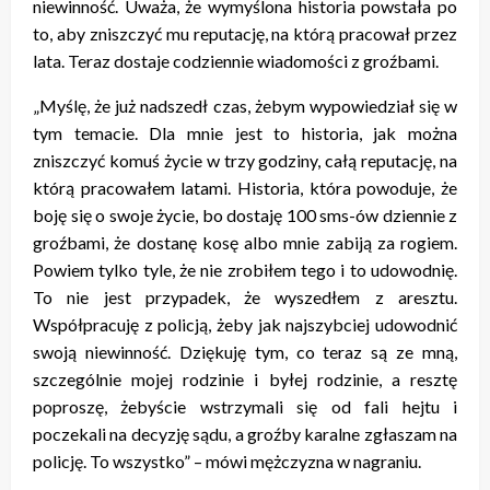
niewinność. Uważa, że wymyślona historia powstała po
to, aby zniszczyć mu reputację, na którą pracował przez
lata. Teraz dostaje codziennie wiadomości z groźbami.
„Myślę, że już nadszedł czas, żebym wypowiedział się w
tym temacie. Dla mnie jest to historia, jak można
zniszczyć komuś życie w trzy godziny, całą reputację, na
którą pracowałem latami. Historia, która powoduje, że
boję się o swoje życie, bo dostaję 100 sms-ów dziennie z
groźbami, że dostanę kosę albo mnie zabiją za rogiem.
Powiem tylko tyle, że nie zrobiłem tego i to udowodnię.
To nie jest przypadek, że wyszedłem z aresztu.
Współpracuję z policją, żeby jak najszybciej udowodnić
swoją niewinność. Dziękuję tym, co teraz są ze mną,
szczególnie mojej rodzinie i byłej rodzinie, a resztę
poproszę, żebyście wstrzymali się od fali hejtu i
poczekali na decyzję sądu, a groźby karalne zgłaszam na
policję. To wszystko” – mówi mężczyzna w nagraniu.