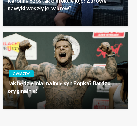
Karolina Szostak o efekcie jojo! Zdrowe
nawyki weszły jej w krew?
GWIAZDY
Jak będzie miał na imię syn Popka? Bardzo
oryginalnie!