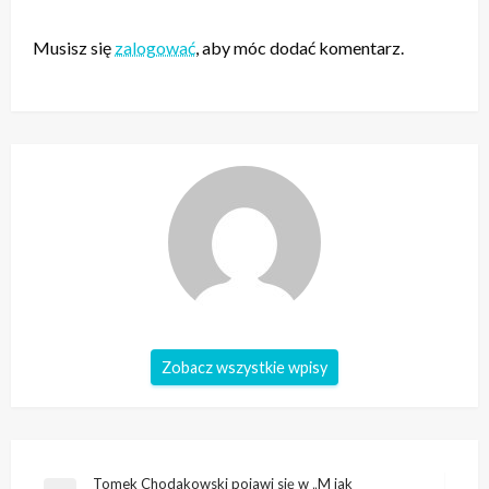
ZOSTAW ODPOWIEDŹ
Musisz się
zalogować
, aby móc dodać komentarz.
Zobacz wszystkie wpisy
Nawigacja
Tomek Chodakowski pojawi się w „M jak