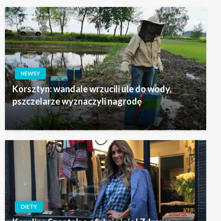
NEWSY
Korsztyn: wandale wrzucili ule do wody,
pszczelarze wyznaczyli nagrodę
DIETY