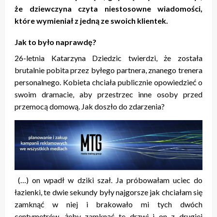
że dziewczyna czyta niestosowne wiadomości,
które wymieniał z jedną ze swoich klientek.
Jak to było naprawdę?
26-letnia Katarzyna Dziedzic twierdzi, że została
brutalnie pobita przez byłego partnera, znanego trenera
personalnego. Kobieta chciała publicznie opowiedzieć o
swoim dramacie, aby przestrzec inne osoby przed
przemocą domową. Jak doszło do zdarzenia?
(…) on wpadł w dziki szał. Ja próbowałam uciec do
łazienki, te dwie sekundy były najgorsze jak chciałam się
zamknąć w niej i brakowało mi tych dwóch
centymetrów, żeby zamknąć te drzwi i on z drugiej