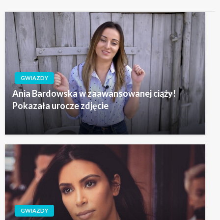
GWIAZDY
Ania Bardowska w zaawansowanej ciąży!
Pokazała urocze zdjęcie
GWIAZDY