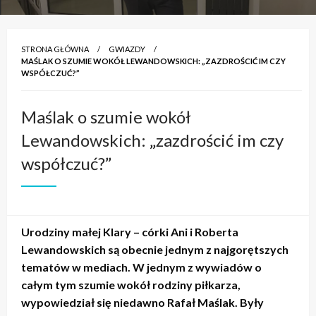
STRONA GŁÓWNA
GWIAZDY
MAŚLAK O SZUMIE WOKÓŁ LEWANDOWSKICH: „ZAZDROŚCIĆ IM CZY
WSPÓŁCZUĆ?”
Maślak o szumie wokół
Lewandowskich: „zazdrościć im czy
współczuć?”
Urodziny małej Klary – córki Ani i Roberta
Lewandowskich są obecnie jednym z najgorętszych
tematów w mediach. W jednym z wywiadów o
całym tym szumie wokół rodziny piłkarza,
wypowiedział się niedawno Rafał Maślak. Były