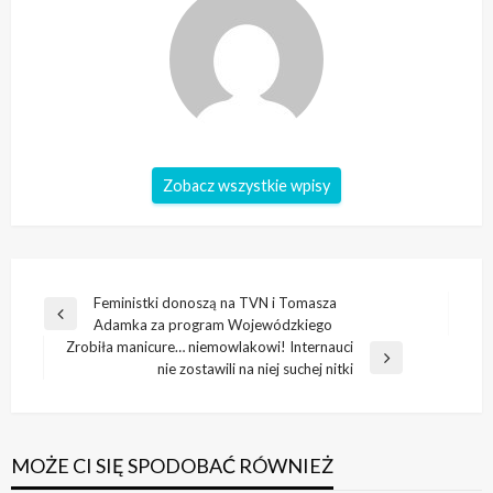
Zobacz wszystkie wpisy
Nawigacja
Feministki donoszą na TVN i Tomasza
Poprzedni
Adamka za program Wojewódzkiego
wpisu
wpis
Zrobiła manicure… niemowlakowi! Internauci
Następny
nie zostawili na niej suchej nitki
wpis
MOŻE CI SIĘ SPODOBAĆ RÓWNIEŻ