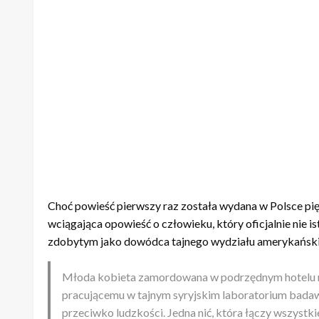
Choć powieść pierwszy raz została wydana w Polsce pięć l
wciągająca opowieść o człowieku, który oficjalnie nie i
zdobytym jako dowódca tajnego wydziału amerykański
Młoda kobieta zamordowana w podrzędnym hotelu na
pracującemu w tajnym syryjskim laboratorium badaw
przeciwko ludzkości. Jedna nić, która łączy wszystk