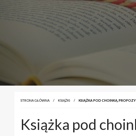
STRONA GŁÓWNA
KSIĄŻKI
KSIĄŻKA POD CHOINKĄ. PROPOZY
Książka pod choin