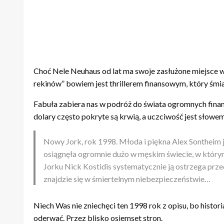
Choć Nele Neuhaus od lat ma swoje zasłużone miejsce w
rekinów” bowiem jest thrillerem finansowym, który śm
Fabuła zabiera nas w podróż do świata ogromnych finansó
dolary często pokryte są krwią, a uczciwość jest słow
Nowy Jork, rok 1998. Młoda i piękna Alex Sontheim jes
osiągnęła ogromnie dużo w męskim świecie, w którym
Jorku Nick Kostidis systematycznie ją ostrzega pr
znajdzie się w śmiertelnym niebezpieczeństwie…
Niech Was nie zniechęci ten 1998 rok z opisu, bo histor
oderwać. Przez blisko osiemset stron.