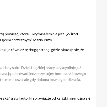
zą powieść, która… kryminałem nie jest. „Wśród
z „Ojcem chrzestnym” Mario Puzo.
zuje również tę drugą stronę, gdzie okazuje się, że
lany sufit. Dzięki ciężkiej pracy i dyscyplinie już
czyna ją adorować, lecz przystojny burmistrz Nowego
tki mimo uszu, ale gdy dokona pewnego odkrycia,
ką”, a styl autorki sprawia, że od książki nie można się