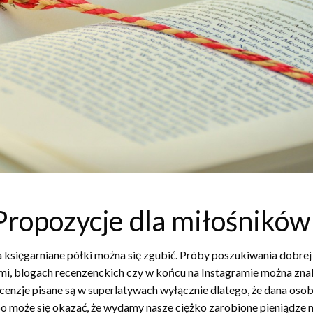
Propozycje dla miłośników
a księgarniane półki można się zgubić. Próby poszukiwania dobrej p
mi, blogach recenzenckich czy w końcu na Instagramie można zna
ecenzje pisane są w superlatywach wyłącznie dlatego, że dana os
bo może się okazać, że wydamy nasze ciężko zarobione pieniądze 