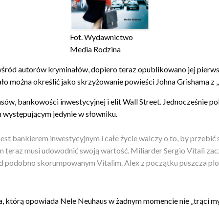
Fot. Wydawnictwo
Media Rodzina
śród autorów kryminałów, dopiero teraz opublikowano jej pierws
iało można określić jako skrzyżowanie powieści Johna Grishama 
w, bankowości inwestycyjnej i elit Wall Street. Jednocześnie poka
em występującym jedynie w słowniku.
t bankierem inwestycyjnym i całe życie walczy o to, by przebić szk
 teraz musi udowodnić swoją wartość. Miliarder Sergio Vitali za
zed podobno skorumpowanym Vitalim. Alex z początku puszcza plo
ia, którą opowiada Nele Neuhaus w żadnym momencie nie „trąci mysz