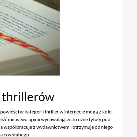
 thrillerów
owieści w kategorii thriller w internecie mogą z kolei
leźć mnóstwo opinii wychwalających różne tytuły pod
oba współpracuje z wydawnictwem i otrzymuje od niego
na coś słabego.