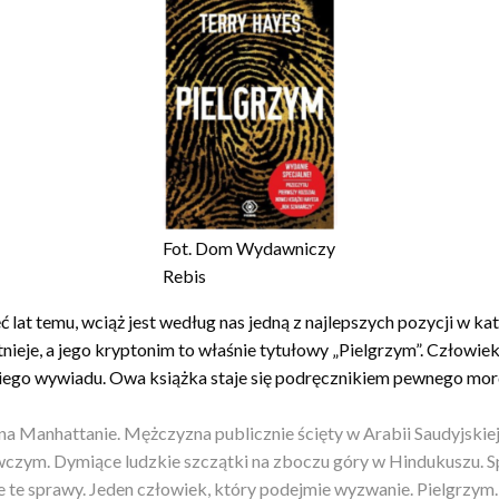
Fot. Dom Wydawniczy
Rebis
at temu, wciąż jest według nas jedną z najlepszych pozycji w kate
stnieje, a jego kryptonim to właśnie tytułowy „Pielgrzym”. Człowi
ego wywiadu. Owa książka staje się podręcznikiem pewnego mo
 Manhattanie. Mężczyzna publicznie ścięty w Arabii Saudyjskie
czym. Dymiące ludzkie szczątki na zboczu góry w Hindukuszu. Sp
ie te sprawy. Jeden człowiek, który podejmie wyzwanie. Pielgrzym.