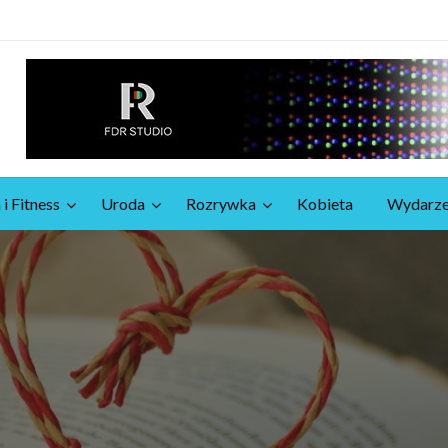
 i Fitness
Uroda
Rozrywka
Kobieta
Wydarze