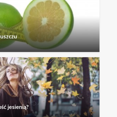
łuszczu
ść jesienią?