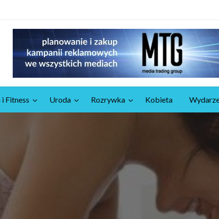
 i Fitness
Uroda
Rozrywka
Kobieta
Wydarze