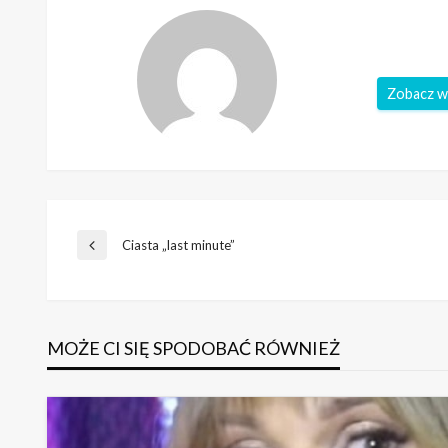
Zobacz w
Nawigacja
Ciasta „last minute”
Poprzedni
wpis
wpisu
MOŻE CI SIĘ SPODOBAĆ RÓWNIEŻ