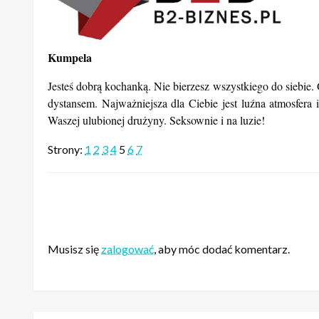
Kumpela
Jesteś dobrą kochanką. Nie bierzesz wszystkiego do siebie
dystansem. Najważniejsza dla Ciebie jest luźna atmosfer
Waszej ulubionej drużyny. Seksownie i na luzie!
Strony:
1
2
3
4
5
6
7
ZOSTAW ODPOWIEDŹ
Musisz się
zalogować
, aby móc dodać komentarz.