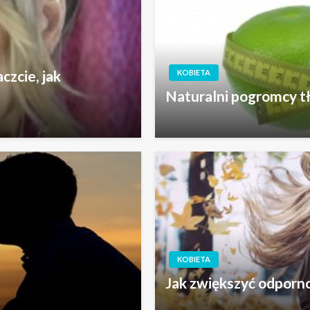
czcie, jak
KOBIETA
Naturalni pogromcy t
KOBIETA
Jak zwiększyć odporno