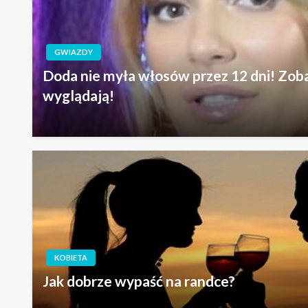
GWIAZDY
Doda nie myła włosów przez 12 dni! Zoba
wyglądają!
KOBIETA
Jak dobrze wypaść na randce?