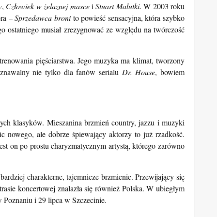
w
,
Człowiek w żelaznej masce
i
Stuart Malutki
. W 2003 roku
óra –
Sprzedawca broni
to powieść sensacyjna, która szybko
tego ostatniego musiał zrezygnować ze względu na twórczość
 z trenowania pięściarstwa. Jego muzyka ma klimat, tworzony
znawalny nie tylko dla fanów serialu
Dr. House
, bowiem
owych klasyków. Mieszanina brzmień country, jazzu i muzyki
c nowego, ale dobrze śpiewający aktorzy to już rzadkość.
 jest on po prostu charyzmatycznym artystą, którego zarówno
bardziej charakterne, tajemnicze brzmienie. Przewijający się
asie koncertowej znalazła się również Polska. W ubiegłym
 Poznaniu i 29 lipca w Szczecinie.