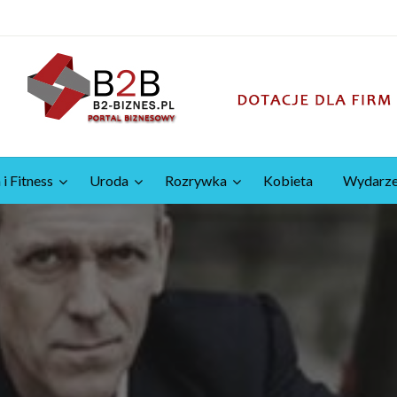
 i Fitness
Uroda
Rozrywka
Kobieta
Wydarze