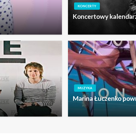
KONCERTY
!
Koncertowy kalendarz
MUZYKA
Marina Łuczenko powr