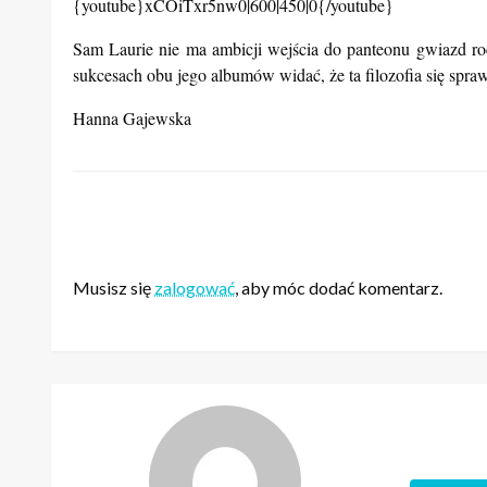
{youtube}xCOiTxr5nw0|600|450|0{/youtube}
Sam Laurie nie ma ambicji wejścia do panteonu gwiazd rock
sukcesach obu jego albumów widać, że ta filozofia się spra
Hanna Gajewska
ZOSTAW ODPOWIEDŹ
Musisz się
zalogować
, aby móc dodać komentarz.