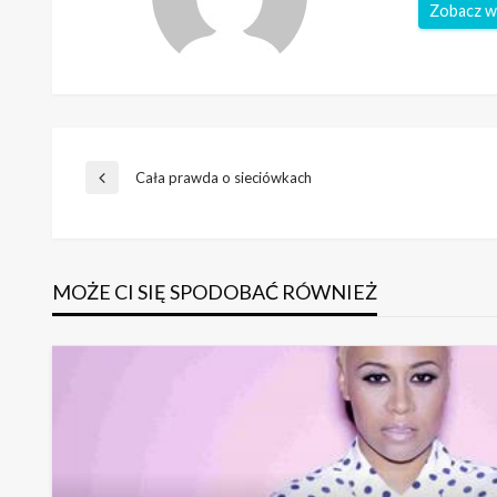
Zobacz w
Nawigacja
Cała prawda o sieciówkach
Poprzedni
wpis
wpisu
MOŻE CI SIĘ SPODOBAĆ RÓWNIEŻ