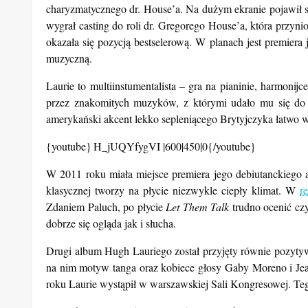
charyzmatycznego dr. House’a. Na dużym ekranie pojawił s
wygrał casting do roli dr. Gregorego House’a, która przyn
okazała się pozycją bestselerową. W planach jest premiera
muzyczną.
Laurie to multiinstumentalista – gra na pianinie, harmonij
przez znakomitych muzyków, z którymi udało mu się do t
amerykański akcent lekko sepleniącego Brytyjczyka łatwo 
{youtube}
H_jUQYfygVI |600|450|0{/youtube}
W 2011 roku miała miejsce premiera jego debiutanckiego
klasycznej tworzy na płycie niezwykle ciepły klimat. W
r
Zdaniem Paluch, po płycie
Let Them Talk
trudno ocenić cz
dobrze się ogląda jak i słucha.
Drugi album Hugh Lauriego został przyjęty równie pozyt
na nim motyw tanga oraz kobiece głosy Gaby Moreno i Jea
roku Laurie wystąpił w warszawskiej Sali Kongresowej. Tego