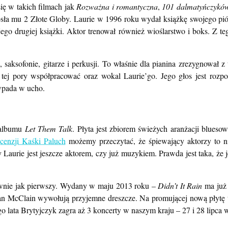
ię w takich filmach jak
Rozważna i romantyczna
,
101 dalmatyńczykó
iosła mu 2 Złote Globy. Laurie w 1996 roku wydał książkę swojego pi
 jego drugiej książki. Aktor trenował również wioślarstwo i boks. Z 
ce, saksofonie, gitarze i perkusji. To właśnie dla pianina zrezygnował
ej pory współpracować oraz wokal Laurie’go. Jego głos jest rozpo
wpada w ucho.
 albumu
Let Them Talk
. Płyta jest zbiorem świeżych aranżacji blues
ecenzji Kaśki Paluch
możemy przeczytać, że śpiewający aktorzy to ni
y Laurie jest jeszcze aktorem, czy już muzykiem. Prawda jest taka, że
ywnie jak pierwszy. Wydany w maju 2013 roku –
Didn’t It Rain
ma już 
n McClain wywołują przyjemne dreszcze. Na promującej nową płytę tr
 lata Brytyjczyk zagra aż 3 koncerty w naszym kraju – 27 i 28 lipca w