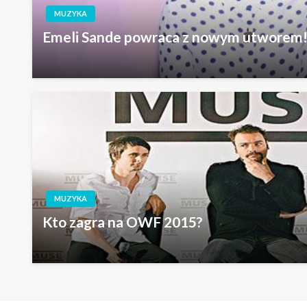
MUZYKA
Emeli Sande powraca z nowym utworem
MUZYKA
Kto zagra na OWF 2015?