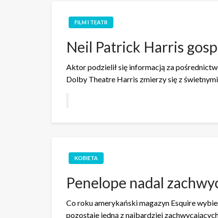
FILM I TEATR
Neil Patrick Harris go
Aktor podzielił się informacją za pośrednictw
Dolby Theatre Harris zmierzy się z świetnym
KOBIETA
Penelope nadal zachwy
Co roku amerykański magazyn Esquire wybiera
pozostaje jedną z najbardziej zachwycających