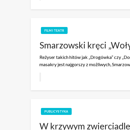
FILM I TEATR
Smarzowski kręci „Woł
Reżyser takich hitów jak „Drogówka” czy „Dom
masakry jest najgorszy z możliwych, Smarzow
PUBLICYSTYKA
W krzywym zwierciadl