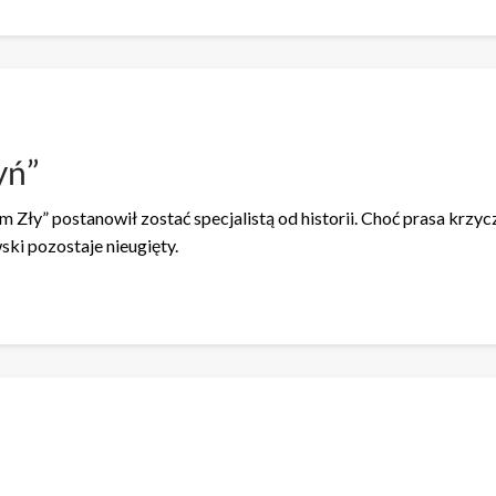
yń”
 Zły” postanowił zostać specjalistą od historii. Choć prasa krzy
ski pozostaje nieugięty.
e