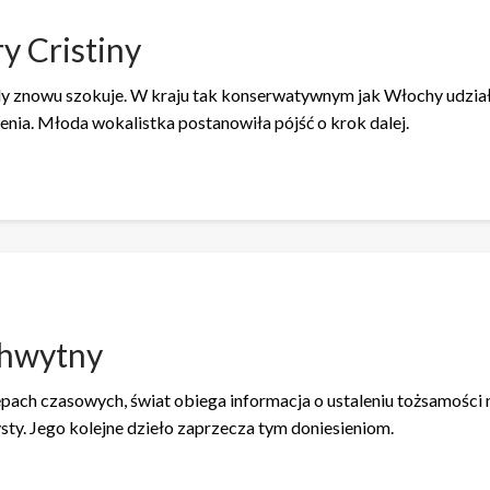
y Cristiny
aly znowu szokuje. W kraju tak konserwatywnym jak Włochy udzi
ia. Młoda wokalistka postanowiła pójść o krok dalej.
chwytny
ępach czasowych, świat obiega informacja o ustaleniu tożsamości n
y. Jego kolejne dzieło zaprzecza tym doniesieniom.