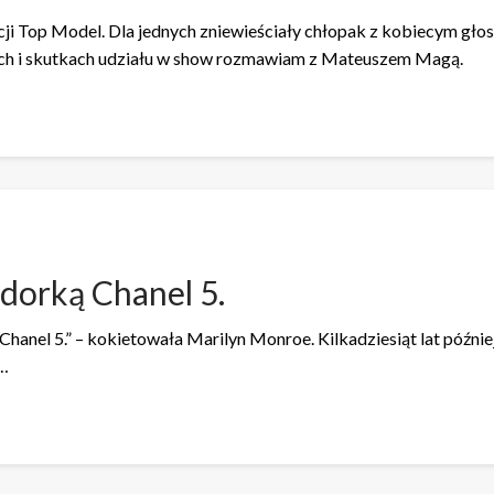
ji Top Model. Dla jednych zniewieściały chłopak z kobiecym głos
wach i skutkach udziału w show rozmawiam z Mateuszem Magą.
dorką Chanel 5.
 Chanel 5.” – kokietowała Marilyn Monroe. Kilkadziesiąt lat późni
e…