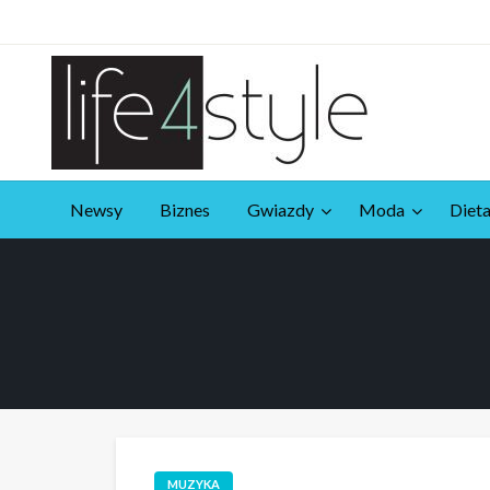
Przejdź
do
treści
life4style.pl
Newsy
Biznes
Gwiazdy
Moda
Dieta
MUZYKA