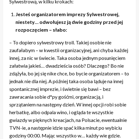
Sylwestrową, w kilku krokach:
Jesteś organizatorem imprezy Sylwestrowej,
niestety… odwołujesz ją dwie godziny przed jej
rozpoczęciem – słabo:
– To dopiero sylwestrowy troll. Takiej osobie nie
zaufałabym – w kwestii organizacyjnej, ani chyba każdej
innej, za nic w świecie. Taka osoba jednym posunięciem
załatwia jakieś… dwadzieścia osób? Dlaczego? Bo nie
zdążyła, bo jej się nike chce, bo bycie organizatorem – to
jednak nie dla niej. A później taka osoba ląduje na innej
spontanicznej imprezie, i świetnie się bawi – bez
zawracania sobie d*py gośćmi, organizacją, i
sprzątaniem na następny dzień. W innej opcji robi sobie
herbatkę, albo odpala wino, i ogląda te wszystkie
gwiazdy w pięknych kreacjach, na Polsacie, ewentualnie
TVN-ie, a następnie idzie spać kilka minut po wybiciu
godziny 00:00. Mając wszystko w… każdy wie gdzie.