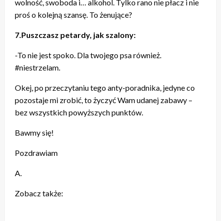
wolność, swoboda i… alkohol. Tylko rano nie płacz i nie
proś o kolejną szansę. To żenujące?
7.Puszczasz petardy, jak szalony:
-To nie jest spoko. Dla twojego psa również.
#niestrzelam.
Okej, po przeczytaniu tego anty-poradnika, jedyne co
pozostaje mi zrobić, to życzyć Wam udanej zabawy –
bez wszystkich powyższych punktów.
Bawmy się!
Pozdrawiam
A.
Zobacz także: