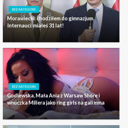
BEZ KATEGORII
Morawiecki: chodziłem do gimnazjum.
Internauci: miałeś 31 lat!
BEZ KATEGORII
Godlewska, Mała Ania z Warsaw Shore i
wnuczka Millera jako ring girls na gali mma