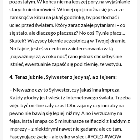
pozostałym. W końcu nie ma lepszej pory, na wyjaśnianie
starych niedomówień. W innej opcji można się jeszcze
zamknąć w kiblu na jakąś godzinkę, by poszlochać i
uciec przed światem. Który zaraz zaleje pytaniami – co
się stało, ale dlaczego płaczesz? No coś Ty, nie płacz…
Skutek? Wszyscy biernie uczestniczą w Twojej dramie.
No fajnie, jesteś w centrum zainteresowania w tą
„najważniejszą w roku noc”, rano jednak chciałbyś nie
istnieć, ewentualnie zapaść się pod ziemię, ze wstydu.
4. Teraz już nie „Sylwester z jedyną”, a z fejsem:
– Nieważne czy to Sylwester, czy jakaś inna impreza.
Każdy głodny jest wieści z Internetowego świata. Trzeba
więc być on-line cały czas! Obczajamy czy inni aby na
pewno nie bawią się lepiej, niż my. A no i wrzucamy na
fejsa, insta i snapa co 5 minut nasze selfiaczki z każdym z
imprezy – z niektórymi nawet nie gadamy, ale co tam.
Fascynujące życie – ale tylko w sieci. #YOLO #WOW