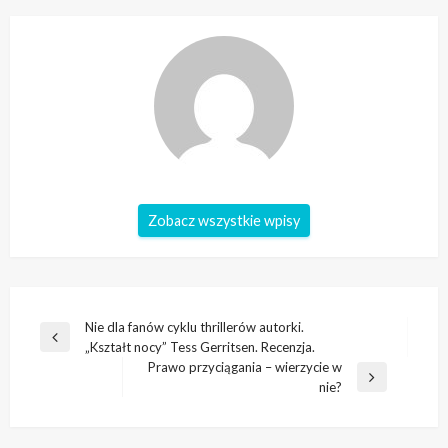
Zobacz wszystkie wpisy
Nawigacja
Nie dla fanów cyklu thrillerów autorki.
Poprzedni
„Kształt nocy” Tess Gerritsen. Recenzja.
wpisu
wpis
Prawo przyciągania – wierzycie w
Następny
nie?
wpis