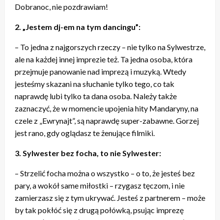
Dobranoc, nie pozdrawiam!
2. „Jestem dj-em na tym dancingu”:
– To jedna z najgorszych rzeczy – nie tylko na Sylwestrze,
ale na każdej innej imprezie też. Ta jedna osoba, która
przejmuje panowanie nad imprezą i muzyką. Wtedy
jesteśmy skazani na słuchanie tylko tego, co tak
naprawdę lubi tylko ta dana osoba. Należy także
zaznaczyć, że w momencie upojenia hity Mandaryny, na
czele z „Ewrynajt”, są naprawdę super-zabawne. Gorzej
jest rano, gdy oglądasz te żenujące filmiki.
3. Sylwester bez focha, to nie Sylwester:
– Strzelić focha można o wszystko – o to, że jesteś bez
pary, a wokół same miłostki – rzygasz tęczom, i nie
zamierzasz się z tym ukrywać. Jesteś z partnerem – może
by tak pokłóć się z drugą połówką, psując imprezę