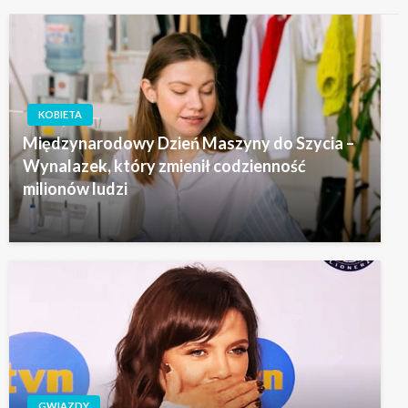
KOBIETA
Międzynarodowy Dzień Maszyny do Szycia –
Wynalazek, który zmienił codzienność
milionów ludzi
GWIAZDY