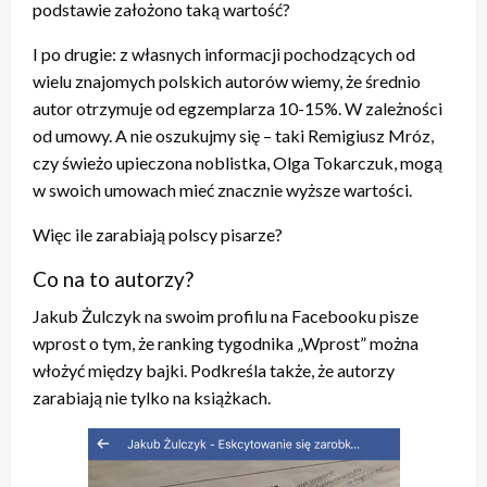
podstawie założono taką wartość?
I po drugie: z własnych informacji pochodzących od
wielu znajomych polskich autorów wiemy, że średnio
autor otrzymuje od egzemplarza 10-15%. W zależności
od umowy. A nie oszukujmy się – taki Remigiusz Mróz,
czy świeżo upieczona noblistka, Olga Tokarczuk, mogą
w swoich umowach mieć znacznie wyższe wartości.
Więc ile zarabiają polscy pisarze?
Co na to autorzy?
Jakub Żulczyk na swoim profilu na Facebooku pisze
wprost o tym, że ranking tygodnika „Wprost” można
włożyć między bajki. Podkreśla także, że autorzy
zarabiają nie tylko na książkach.