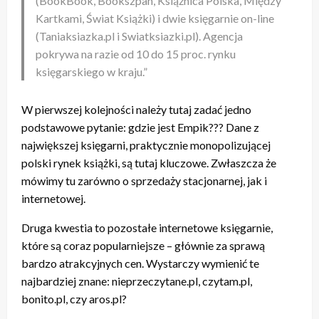
(BookBook, Bookszpan, Książnica Polska, Między
Kartkami, Świat Książki) i dwie księgarnie on-line
(Taniaksiazka.pl i Swiatksiazki.pl). Agencja
pokrywa na razie od 10 do 15 proc. rynku
księgarskiego w kraju.”
W pierwszej kolejności należy tutaj zadać jedno
podstawowe pytanie: gdzie jest Empik??? Dane z
największej księgarni, praktycznie monopolizującej
polski rynek książki, są tutaj kluczowe. Zwłaszcza że
mówimy tu zarówno o sprzedaży stacjonarnej, jak i
internetowej.
Druga kwestia to pozostałe internetowe księgarnie,
które są coraz popularniejsze – głównie za sprawą
bardzo atrakcyjnych cen. Wystarczy wymienić te
najbardziej znane: nieprzeczytane.pl, czytam.pl,
bonito.pl, czy aros.pl?