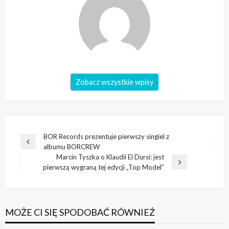
Zobacz wszystkie wpisy
Nawigacja
BOR Records prezentuje pierwszy singiel z
Poprzedni
albumu BORCREW
wpisu
wpis
Marcin Tyszka o Klaudii El Dursi: jest
Następny
pierwszą wygraną tej edycji „Top Model”
wpis
MOŻE CI SIĘ SPODOBAĆ RÓWNIEŻ