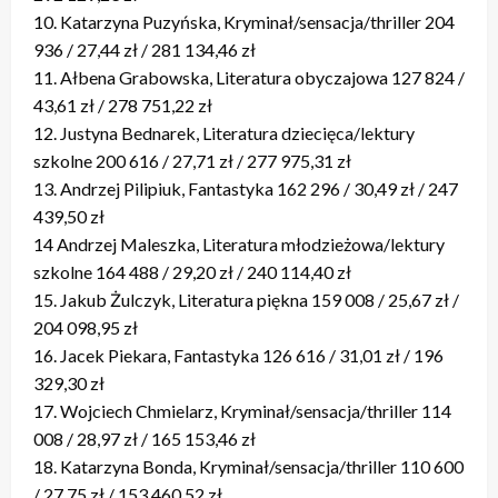
10. Katarzyna Puzyńska, Kryminał/sensacja/thriller 204
936 / 27,44 zł / 281 134,46 zł
11. Ałbena Grabowska, Literatura obyczajowa 127 824 /
43,61 zł / 278 751,22 zł
12. Justyna Bednarek, Literatura dziecięca/lektury
szkolne 200 616 / 27,71 zł / 277 975,31 zł
13. Andrzej Pilipiuk, Fantastyka 162 296 / 30,49 zł / 247
439,50 zł
14 Andrzej Maleszka, Literatura młodzieżowa/lektury
szkolne 164 488 / 29,20 zł / 240 114,40 zł
15. Jakub Żulczyk, Literatura piękna 159 008 / 25,67 zł /
204 098,95 zł
16. Jacek Piekara, Fantastyka 126 616 / 31,01 zł / 196
329,30 zł
17. Wojciech Chmielarz, Kryminał/sensacja/thriller 114
008 / 28,97 zł / 165 153,46 zł
18. Katarzyna Bonda, Kryminał/sensacja/thriller 110 600
/ 27,75 zł / 153 460,52 zł