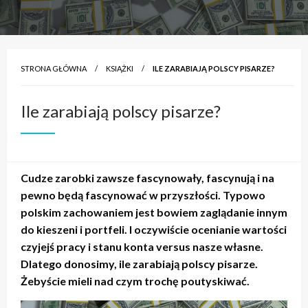
STRONA GŁÓWNA
KSIĄŻKI
ILE ZARABIAJĄ POLSCY PISARZE?
Ile zarabiają polscy pisarze?
Cudze zarobki zawsze fascynowały, fascynują i na
pewno będą fascynować w przyszłości. Typowo
polskim zachowaniem jest bowiem zaglądanie innym
do kieszeni i portfeli. I oczywiście ocenianie wartości
czyjejś pracy i stanu konta versus nasze własne.
Dlatego donosimy, ile zarabiają polscy pisarze.
Żebyście mieli nad czym trochę poutyskiwać.