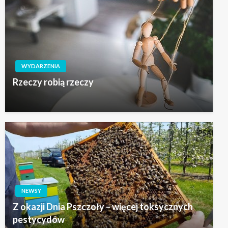
WYDARZENIA
Rzeczy robią rzeczy
NEWSY
Z okazji Dnia Pszczoły – więcej toksycznych
pestycydów