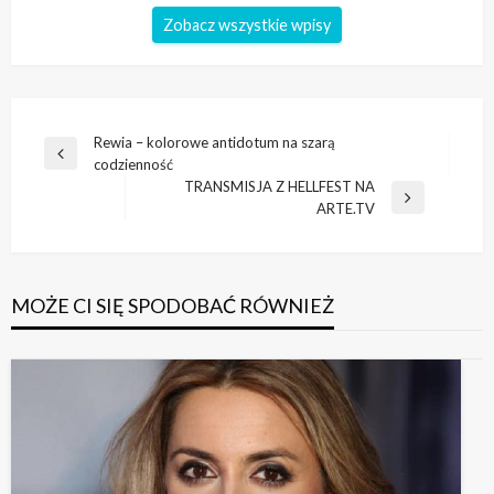
Zobacz wszystkie wpisy
Nawigacja
Rewia – kolorowe antidotum na szarą
Poprzedni
codzienność
wpisu
wpis
TRANSMISJA Z HELLFEST NA
Następny
ARTE.TV
wpis
MOŻE CI SIĘ SPODOBAĆ RÓWNIEŻ