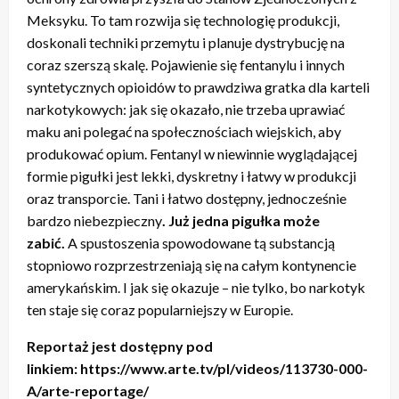
Meksyku. To tam rozwija się technologię produkcji,
doskonali techniki przemytu i planuje dystrybucję na
coraz szerszą skalę. Pojawienie się fentanylu i innych
syntetycznych opioidów to prawdziwa gratka dla karteli
narkotykowych: jak się okazało, nie trzeba uprawiać
maku ani polegać na społecznościach wiejskich, aby
produkować opium. Fentanyl w niewinnie wyglądającej
formie pigułki jest lekki, dyskretny i łatwy w produkcji
oraz transporcie. Tani i łatwo dostępny, jednocześnie
bardzo niebezpieczny
. Już jedna pigułka może
zabić.
A spustoszenia spowodowane tą substancją
stopniowo rozprzestrzeniają się na całym kontynencie
amerykańskim. I jak się okazuje – nie tylko, bo narkotyk
ten staje się coraz popularniejszy w Europie.
Reportaż jest dostępny pod
linkiem: https://www.arte.tv/pl/videos/113730-000-
A/arte-reportage/