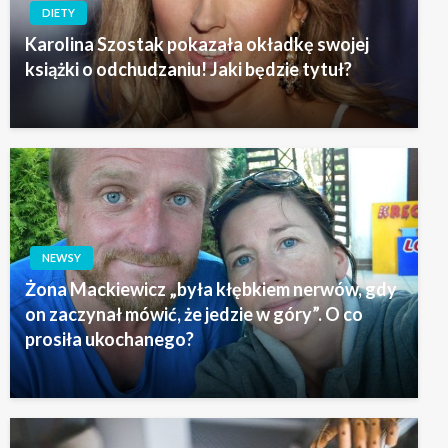
DIETY
Karolina Szostak pokazała okładkę swojej
książki o odchudzaniu! Jaki będzie tytuł?
NEWSY
Żona Mackiewicz „była kłębkiem nerwów, gdy
on zaczynał mówić, że jedzie w góry”. O co
prosiła ukochanego?