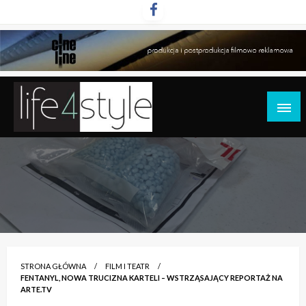
Przejdź
do
treści
life4style.pl
STRONA GŁÓWNA
FILM I TEATR
FENTANYL, NOWA TRUCIZNA KARTELI – WSTRZĄSAJĄCY REPORTAŻ NA
ARTE.TV