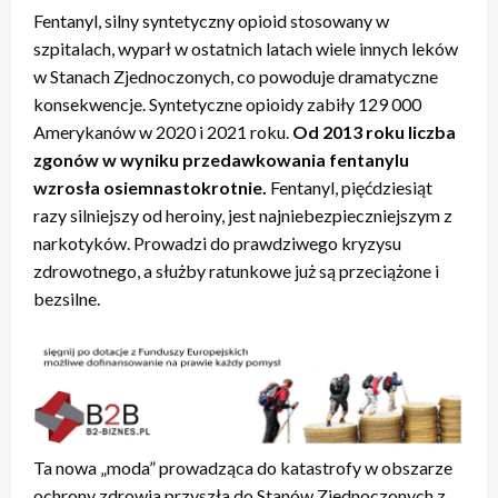
Fentanyl, silny syntetyczny opioid stosowany w
szpitalach, wyparł w ostatnich latach wiele innych leków
w Stanach Zjednoczonych, co powoduje dramatyczne
konsekwencje. Syntetyczne opioidy zabiły 129 000
Amerykanów w 2020 i 2021 roku.
Od 2013 roku liczba
zgonów w wyniku przedawkowania fentanylu
wzrosła osiemnastokrotnie.
Fentanyl, pięćdziesiąt
razy silniejszy od heroiny, jest najniebezpieczniejszym z
narkotyków. Prowadzi do prawdziwego kryzysu
zdrowotnego, a służby ratunkowe już są przeciążone i
bezsilne.
Ta nowa „moda” prowadząca do katastrofy w obszarze
ochrony zdrowia przyszła do Stanów Zjednoczonych z