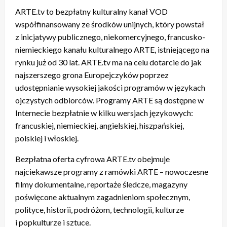
ARTE.tv to bezpłatny kulturalny kanał VOD
współfinansowany ze środków unijnych, który powstał
z inicjatywy publicznego, niekomercyjnego, francusko-
niemieckiego kanału kulturalnego ARTE, istniejącego na
rynku już od 30 lat. ARTE
.
tv ma na celu dotarcie do jak
najszerszego grona Europejczyków poprzez
udostępnianie wysokiej jakości programów w językach
ojczystych odbiorców. Programy ARTE są dostępne w
Internecie bezpłatnie w kilku wersjach językowych:
francuskiej, niemieckiej, angielskiej, hiszpańskiej,
polskiej i włoskiej.
Bezpłatna oferta cyfrowa ARTE.t
v
obejmuje
najciekawsze programy z ramówki ARTE – nowoczesne
filmy dokumentalne, reportaże śledcze, magazyny
poświęcone aktualnym zagadnieniom społecznym,
polityce, historii, podróżom, technologii, kulturze
i popkulturze i sztuce.