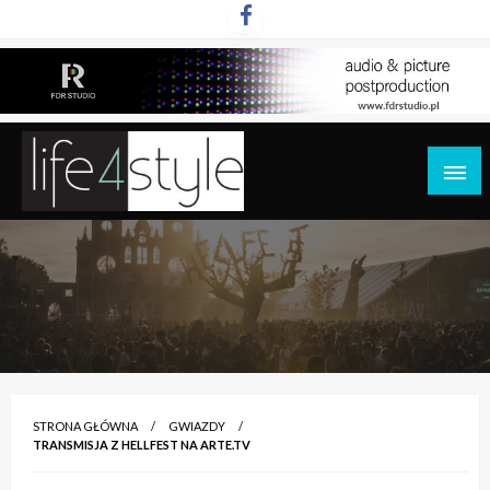
Przejdź
do
treści
life4style.pl
STRONA GŁÓWNA
GWIAZDY
TRANSMISJA Z HELLFEST NA ARTE.TV