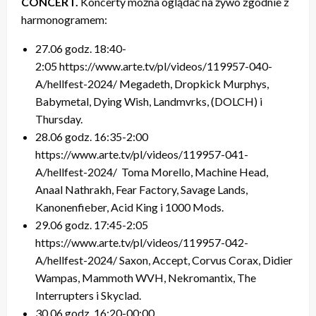
CONCERT.
Koncerty można oglądać na żywo zgodnie z
harmonogramem:
27.06 godz. 18:40-
2:05 https://www.arte.tv/pl/videos/119957-040-
A/hellfest-2024/ Megadeth, Dropkick Murphys,
Babymetal, Dying Wish, Landmvrks, (DOLCH) i
Thursday.
28.06 godz. 16:35-2:00
https://www.arte.tv/pl/videos/119957-041-
A/hellfest-2024/ Toma Morello, Machine Head,
Anaal Nathrakh, Fear Factory, Savage Lands,
Kanonenfieber, Acid King i 1000 Mods.
29.06 godz. 17:45-2:05
https://www.arte.tv/pl/videos/119957-042-
A/hellfest-2024/ Saxon, Accept, Corvus Corax, Didier
Wampas, Mammoth WVH, Nekromantix, The
Interrupters i Skyclad.
30.06 godz. 16:20-00:00