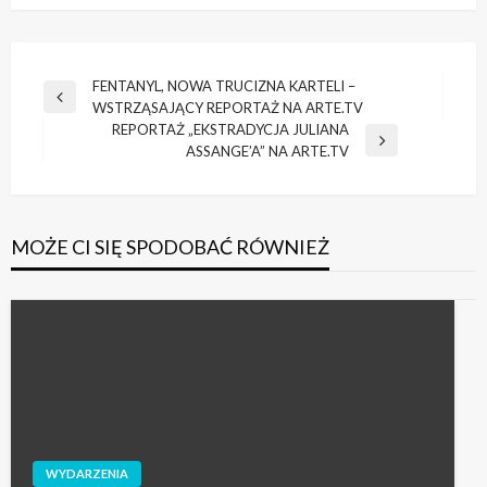
Nawigacja
FENTANYL, NOWA TRUCIZNA KARTELI –
Poprzedni
WSTRZĄSAJĄCY REPORTAŻ NA ARTE.TV
wpisu
wpis
REPORTAŻ „EKSTRADYCJA JULIANA
Następny
ASSANGE’A” NA ARTE.TV
wpis
MOŻE CI SIĘ SPODOBAĆ RÓWNIEŻ
WYDARZENIA