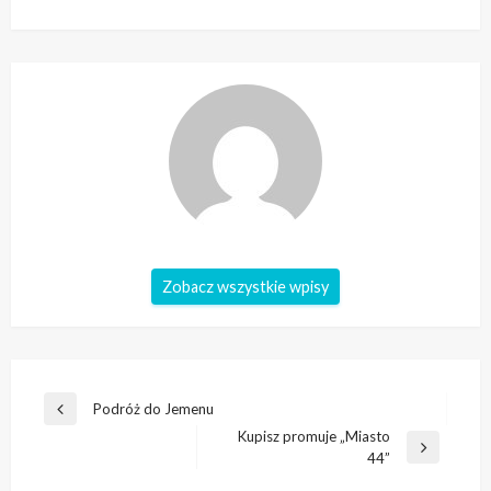
Zobacz wszystkie wpisy
Nawigacja
Podróż do Jemenu
Poprzedni
wpisu
Kupisz promuje „Miasto
wpis
Następny
44”
wpis