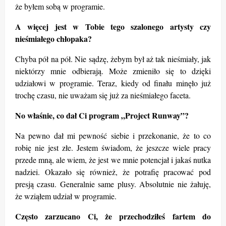
że byłem sobą w programie.
A więcej jest w Tobie tego szalonego artysty czy
nieśmiałego chłopaka?
Chyba pół na pół. Nie sądzę, żebym był aż tak nieśmiały, jak
niektórzy mnie odbierają. Może zmieniło się to dzięki
udziałowi w programie. Teraz, kiedy od finału minęło już
troch
ę czasu, nie uważ
am si
ę już za nieśmiałego faceta.
No właśnie, co dał
Ci program
„Project Runway”?
Na pewno dał mi pewność siebie i przekonanie,
że to co
robię nie jest złe. Jestem świadom, że jeszcze wiele pracy
przede mną, ale wiem, że jest we mnie potencjał i jakaś nutka
nadziei. Okazało się również, ż
e potrafi
ę pracować pod
presją czasu. Generalnie same plusy. Absolutnie nie żałuję,
że wziąłem udział w programie.
Często zarzucano Ci, że przechodziłeś fartem do