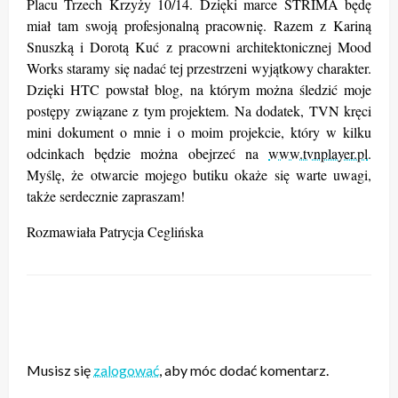
Placu Trzech Krzyży 10/14. Dzięki marce STRIMA będę
miał tam swoją profesjonalną pracownię. Razem z Kariną
Snuszką
i Dorot
ą Kuć z pracowni architektonicznej Mood
Works staramy się nadać tej przestrzeni wyjątkowy charakter.
Dzięki HTC powstał blog, na którym można śledzić moje
postępy związane z tym projektem. Na dodatek, TVN kręci
mini dokument o mnie i o moim projekcie, który w kilku
odcinkach będzie można obejrzeć na
www.tvnplayer.pl
.
Myślę, że otwarcie mojego butiku okaże się warte uwagi
,
także serdecznie zapraszam!
Rozmawiała Patrycja Ceglińska
ZOSTAW ODPOWIEDŹ
Musisz się
zalogować
, aby móc dodać komentarz.