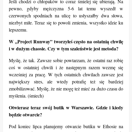
Jeśli chodzi o chłopaków to coraz śmielej się
ubieraj
ą. Na
pewno, gdyby mężczyzna 5-6 lat temu wyszedł w
czerwonych spodniach na ulicę to usłyszałby dwa słowa,
niezbyt miłe. Teraz się to powoli zmienia, wszystko idzie ku
lepszemu.
W „Project Runway” tworzyłeś często na ostatnią
chwil
ę
i w dużym chaosie. Czy w tym szaleństwie jest metoda?
Myślę, że tak. Zawsze sobie powtarzam, że ostatni raz robię
coś w ostatniej chwili i że następnym razem wezmę się
wcześniej za pracę. W tych ostatnich chwilach zawsze jest
największy stres, ale wtedy potrafię też się bardziej
zmobilizować. Myślę, że nie mogę też mieć
za du
żo czasu do
myślenia. (śmiech)
Otwierasz teraz swój butik w Warszawie. Gdzie i kiedy
będzie otwarcie?
Pod koniec lipca planujemy otwarcie butiku w Ethosie na