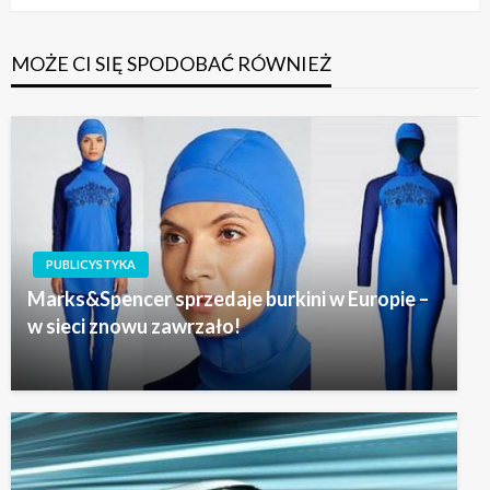
MOŻE CI SIĘ SPODOBAĆ RÓWNIEŻ
PUBLICYSTYKA
Marks&Spencer sprzedaje burkini w Europie –
w sieci znowu zawrzało!