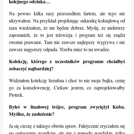
kolejnego odcinka…
Na pewno kilka razy przeszedłem fartem, ale tego nie
ukrywałem. Na przykład projektując sukienkę koktajlową od
razu wiedziałem, że nie będzie dobrze. Myślę, że niektórzy
zapomnieli, że to jest telewizja i program też się rządzi
swoimi prawami. Tam nie zawsze najlepszy wygrywa i nie
zawsze najgorszy odpada. Trzeba mieć to na uwadze.
Kolekcję, którego z uczestników programu chciałbyś
zobaczyć najbardziej?
Widziałem kolekcję Serafina i choć to nie moja bajka, cenię
go za konsekwencję. Ciekaw jestem, co zaprojektowałby
Piotrek.
Byłeś w finałowej trójce, program zwyciężył Kuba.
Myślisz, że zasłużenie?
Ja się cieszę z takiego obrotu spraw. Faktycznie zryczałem się
po og
łoszeniu wyników, ale nie z powodu werdyktu, tylko