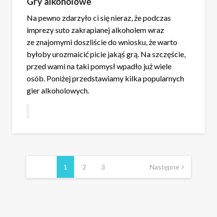
Gry alkoholowe
Na pewno zdarzyło ci się nieraz, że podczas
imprezy suto zakrapianej alkoholem wraz
ze znajomymi doszliście do wniosku, że warto
byłoby urozmaicić picie jakąś grą. Na szczęście,
przed wami na taki pomysł wpadło już wiele
osób. Poniżej przedstawiamy kilka popularnych
gier alkoholowych.
Stronicowanie
wpisów
1
2
3
Następne