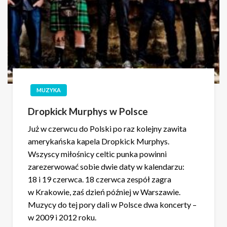
MUZYKA
Dropkick Murphys w Polsce
Już w czerwcu do Polski po raz kolejny zawita
amerykańska kapela Dropkick Murphys.
Wszyscy miłośnicy celtic punka powinni
zarezerwować sobie dwie daty w kalendarzu:
18 i 19 czerwca. 18 czerwca zespół zagra
w Krakowie, zaś dzień później w Warszawie.
Muzycy do tej pory dali w Polsce dwa koncerty –
w 2009 i 2012 roku.