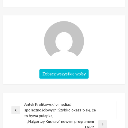
Zobacz wszystkie wpisy
Nawigacja
Antek Królikowski o mediach
społecznościowych: Szybko okazało się, że
wpisu
Poprzedni
to bywa pułapką
wpis
„Najgorszy Kucharz” nowym programem
Następny
TVP2