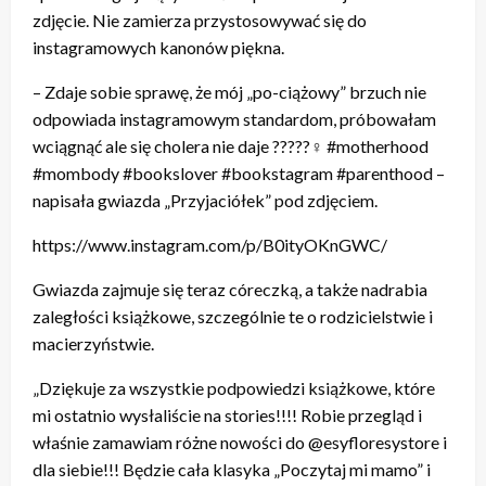
zdjęcie. Nie zamierza przystosowywać się do
instagramowych kanonów piękna.
– Zdaje sobie sprawę, że mój „po-ciążowy” brzuch nie
odpowiada instagramowym standardom, próbowałam
wciągnąć ale się cholera nie daje ?????‍♀️ #motherhood
#mombody #bookslover #bookstagram #parenthood –
napisała gwiazda „Przyjaciółek” pod zdjęciem.
https://www.instagram.com/p/B0ityOKnGWC/
Gwiazda zajmuje się teraz córeczką, a także nadrabia
zaległości książkowe, szczególnie te o rodzicielstwie i
macierzyństwie.
„Dziękuje za wszystkie podpowiedzi książkowe, które
mi ostatnio wysłaliście na stories!!!! Robie przegląd i
właśnie zamawiam różne nowości do @esyfloresystore i
dla siebie!!! Będzie cała klasyka „Poczytaj mi mamo” i