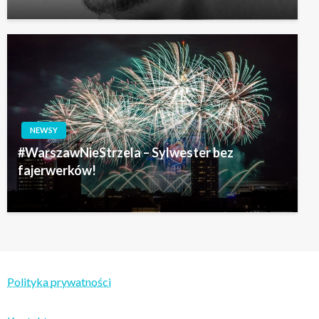
NEWSY
#WarszawNieStrzela – Sylwester bez
fajerwerków!
Polityka prywatności