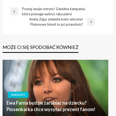
Nawigacja
Poznaj swoje cytryny! Genialna kampania,
Poprzedni
która pomaga wykryć raka piersi
wpisu
wpis
Aneta Zając zmieniła kolor włosów!
Następny
Platynowy blond to już przeszłość!
wpis
MOŻE CI SIĘ SPODOBAĆ RÓWNIEŻ
GWIAZDY
Ewa Farna będzie zarabiać na dziecku?
Piosenkarka chce wysyłać prezent fanom!