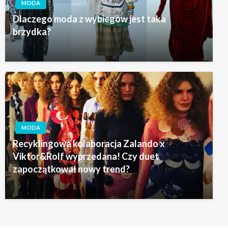
MODA
Dlaczego moda z wybiegów jest taka
brzydka?
MODA
Recyklingowa kolaboracja Zalando x
Viktor&Rolf wyprzedana! Czy duet
zapoczątkował nowy trend?