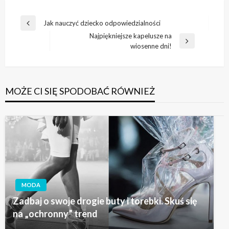
Nawigacja
Jak nauczyć dziecko odpowiedzialności
Poprzedni
wpisu
Najpiękniejsze kapelusze na
wpis
Następny
wiosenne dni!
wpis
MOŻE CI SIĘ SPODOBAĆ RÓWNIEŻ
MODA
Zadbaj o swoje drogie buty i torebki. Skuś się
na „ochronny” trend