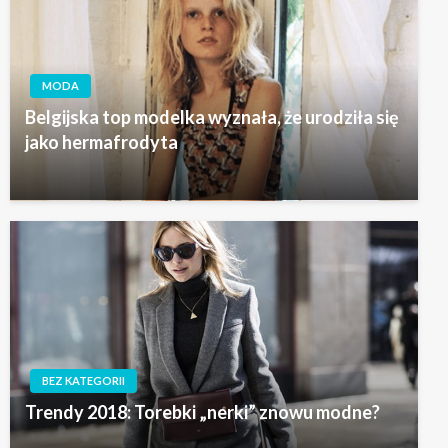
MODA
Belgijska top modelka wyznała, że urodziła się
jako hermafrodyta
BEZ KATEGORII
Trendy 2018: Torebki „nerki” znowu modne?