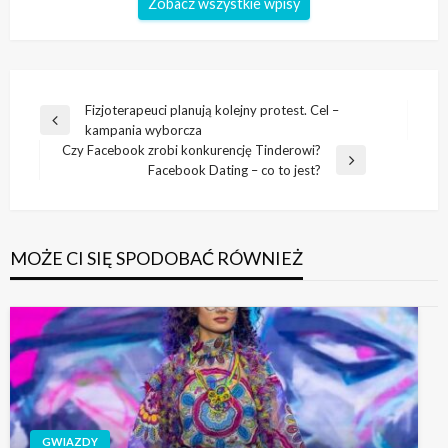
Zobacz wszystkie wpisy
Nawigacja
Fizjoterapeuci planują kolejny protest. Cel –
Poprzedni
kampania wyborcza
wpisu
wpis
Czy Facebook zrobi konkurencję Tinderowi?
Następny
Facebook Dating – co to jest?
wpis
MOŻE CI SIĘ SPODOBAĆ RÓWNIEŻ
GWIAZDY