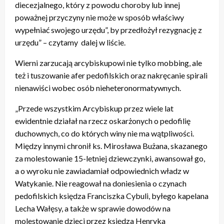
diecezjalnego, który z powodu choroby lub innej
poważnej przyczyny nie może w sposób właściwy
wypełniać swojego urzędu”, by przedłożył rezygnację z
urzędu” – czytamy dalej w liście.
Wierni zarzucają arcybiskupowi nie tylko mobbing, ale
też i tuszowanie afer pedofilskich oraz nakręcanie spirali
nienawiści wobec osób nieheteronormatywnych.
„Przede wszystkim Arcybiskup przez wiele lat
ewidentnie działał na rzecz oskarżonych o pedofilię
duchownych, co do których winy nie ma wątpliwości.
Między innymi chronił ks. Mirosława Bużana, skazanego
za molestowanie 15-letniej dziewczynki, awansował go,
a o wyroku nie zawiadamiał odpowiednich władz w
Watykanie. Nie reagował na doniesienia o czynach
pedofilskich księdza Franciszka Cybuli, byłego kapelana
Lecha Wałęsy, a także w sprawie dowodów na
molestowanie dzieci przez księdza Henryka