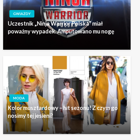
GWIAZDY
Uczestnik „Ninja Warrior Polska” miał
poważny wypadek. Amputowano mu nogę
MODA
Kolor musztardowy – hit sezonu! Z czym go
nosimy tej jesieni?