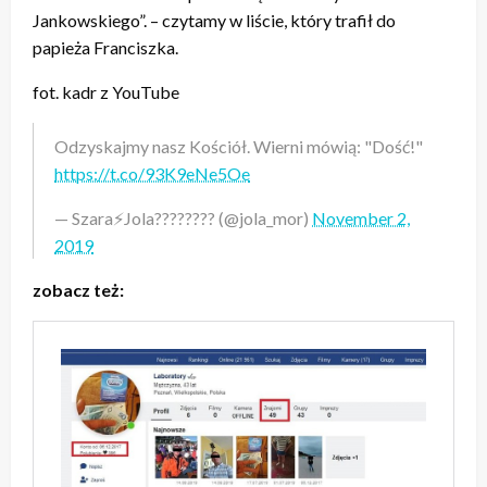
Jankowskiego”. – czytamy w liście, który trafił do
papieża Franciszka.
fot. kadr z YouTube
Odzyskajmy nasz Kościół. Wierni mówią: "Dość!"
https://t.co/93K9eNe5Oe
— Szara⚡Jola???️‍????? (@jola_mor)
November 2,
2019
zobacz też: