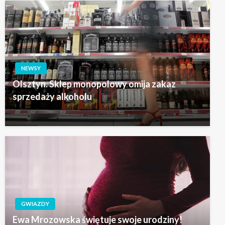
NEWSY
Olsztyn. Sklep monopolowy omija zakaz
sprzedaży alkoholu
GWIAZDY
Ewa Mrozowska świętuje swoje urodziny!