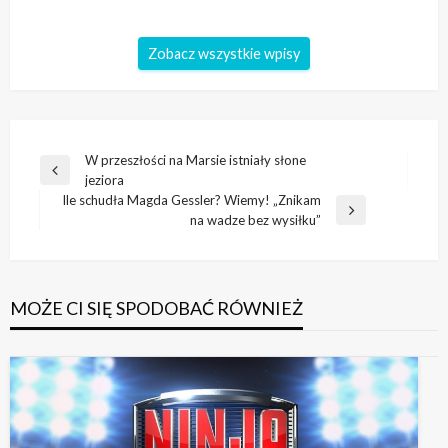
Zobacz wszystkie wpisy
Nawigacja
W przeszłości na Marsie istniały słone
Poprzedni
jeziora
wpisu
wpis
Ile schudła Magda Gessler? Wiemy! „Znikam
Następny
na wadze bez wysiłku”
wpis
MOŻE CI SIĘ SPODOBAĆ RÓWNIEŻ