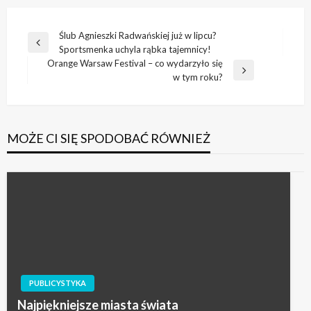
Nawigacja
Ślub Agnieszki Radwańskiej już w lipcu?
Poprzedni
Sportsmenka uchyla rąbka tajemnicy!
wpisu
wpis
Orange Warsaw Festival – co wydarzyło się
Następny
w tym roku?
wpis
MOŻE CI SIĘ SPODOBAĆ RÓWNIEŻ
PUBLICYSTYKA
Najpiękniejsze miasta świata