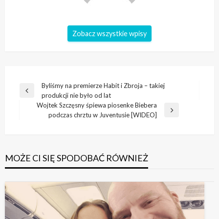
Zobacz wszystkie wpisy
Nawigacja
Byliśmy na premierze Habit i Zbroja – takiej
Poprzedni
produkcji nie było od lat
wpisu
wpis
Wojtek Szczęsny śpiewa piosenke Biebera
Następny
podczas chrztu w Juventusie [WIDEO]
wpis
MOŻE CI SIĘ SPODOBAĆ RÓWNIEŻ