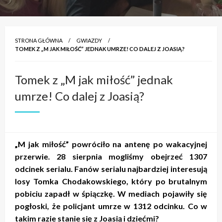
STRONA GŁÓWNA
GWIAZDY
TOMEK Z „M JAK MIŁOŚĆ” JEDNAK UMRZE! CO DALEJ Z JOASIĄ?
Tomek z „M jak miłość” jednak
umrze! Co dalej z Joasią?
„M jak miłość” powróciło na antenę po wakacyjnej
przerwie. 28 sierpnia mogliśmy obejrzeć 1307
odcinek serialu. Fanów serialu najbardziej interesują
losy Tomka Chodakowskiego, który po brutalnym
pobiciu zapadł w śpiączkę. W mediach pojawiły się
pogłoski, że policjant umrze w 1312 odcinku. Co w
takim razie stanie się z Joasią i dziećmi?