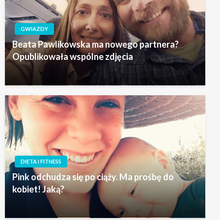
GWIAZDY
Beata Pawlikowska ma nowego partnera?
Opublikowała wspólne zdjęcia
DIETA I FITNESS
Pink odchudza się po ciąży. Ma prośbę do
kobiet! Jaką?