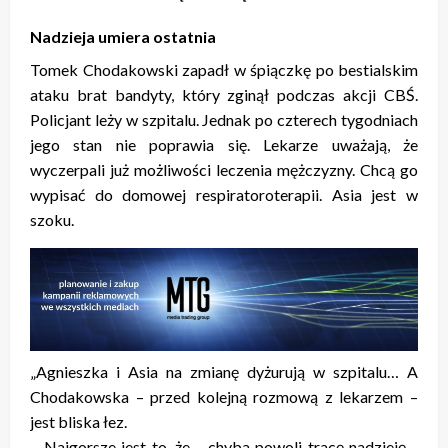
Nadzieja umiera ostatnia
Tomek Chodakowski zapadł w śpiączkę po bestialskim
ataku brat bandyty, który zginął podczas akcji CBŚ.
Policjant leży w szpitalu. Jednak po czterech tygodniach
jego stan nie poprawia się. Lekarze uważają, że
wyczerpali już możliwości leczenia mężczyzny. Chcą go
wypisać do domowej respiratoroterapii. Asia jest w
szoku.
„Agnieszka i Asia na zmianę dyżurują w szpitalu… A
Chodakowska – przed kolejną rozmową z lekarzem –
jest bliska łez.
– Najgorsze jest to, że… chyba powoli tracę nadzieję…