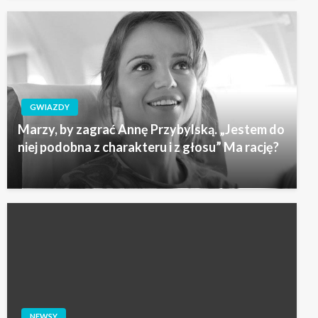
GWIAZDY
Marzy, by zagrać Annę Przybylską. „Jestem do
niej podobna z charakteru i z głosu” Ma rację?
NEWSY