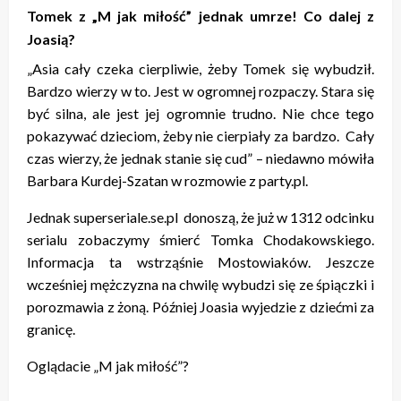
Tomek z „M jak miłość” jednak umrze! Co dalej z
Joasią?
„Asia cały czeka cierpliwie, żeby Tomek się wybudził.
Bardzo wierzy w to. Jest w ogromnej rozpaczy. Stara się
być silna, ale jest jej ogromnie trudno. Nie chce tego
pokazywać dzieciom, żeby nie cierpiały za bardzo. Cały
czas wierzy, że jednak stanie się cud” – niedawno mówiła
Barbara Kurdej-Szatan w rozmowie z party.pl.
Jednak superseriale.se.pl donoszą, że już w 1312 odcinku
serialu zobaczymy śmierć Tomka Chodakowskiego.
Informacja ta wstrząśnie Mostowiaków. Jeszcze
wcześniej mężczyzna na chwilę wybudzi się ze śpiączki i
porozmawia z żoną. Później Joasia wyjedzie z dziećmi za
granicę.
Oglądacie „M jak miłość”?