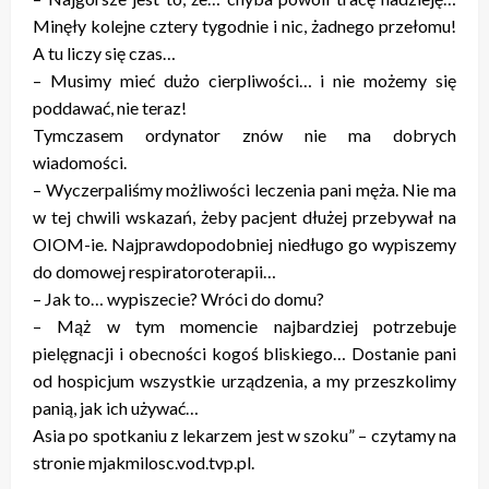
Minęły kolejne cztery tygodnie i nic, żadnego przełomu!
A tu liczy się czas…
– Musimy mieć dużo cierpliwości… i nie możemy się
poddawać, nie teraz!
Tymczasem ordynator znów nie ma dobrych
wiadomości.
– Wyczerpaliśmy możliwości leczenia pani męża. Nie ma
w tej chwili wskazań, żeby pacjent dłużej przebywał na
OIOM-ie. Najprawdopodobniej niedługo go wypiszemy
do domowej respiratoroterapii…
– Jak to… wypiszecie? Wróci do domu?
– Mąż w tym momencie najbardziej potrzebuje
pielęgnacji i obecności kogoś bliskiego… Dostanie pani
od hospicjum wszystkie urządzenia, a my przeszkolimy
panią, jak ich używać…
Asia po spotkaniu z lekarzem jest w szoku” – czytamy na
stronie mjakmilosc.vod.tvp.pl.