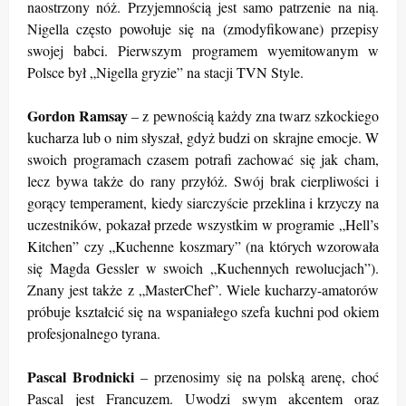
naostrzony nóż. Przyjemnością jest samo patrzenie na nią.
Nigella często powołuje się na (zmodyfikowane) przepisy
swojej babci. Pierwszym programem wyemitowanym w
Polsce był „Nigella gryzie” na stacji TVN Style.
Gordon Ramsay
– z pewnością każdy zna twarz szkockiego
kucharza lub o nim słyszał, gdyż budzi on skrajne emocje. W
swoich programach czasem potrafi zachować się jak cham,
lecz bywa także do rany przyłóż. Swój brak cierpliwości i
gorący temperament, kiedy siarczyście przeklina i krzyczy na
uczestników, pokazał przede wszystkim w programie „Hell’s
Kitchen” czy „Kuchenne koszmary” (na których wzorowała
się Magda Gessler w swoich „Kuchennych rewolucjach”).
Znany jest także z „MasterChef”. Wiele kucharzy-amatorów
próbuje kształcić się na wspaniałego szefa kuchni pod okiem
profesjonalnego tyrana.
Pascal Brodnicki
– przenosimy się na polską arenę, choć
Pascal jest Francuzem. Uwodzi swym akcentem oraz