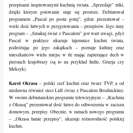
przepisami inspirowanymi kuchnią świata. „Sprzedaje” triki,
dzięki którym gotowanie staje się prostsze. Debiutował
programem „Pascal po postu gotuj”, gdzie prezentował –
wiele dość łatwych w przygotowaniu – przepisów. Jego inny
program – „Smakuj świat z Pascalem” jest wart uwagi, gdyż
Pascal w praktyce ukazuje tajemnice kuchni świata,
podróżując po jego zakątkach – poznaje kulturę oraz
mieszkańców wielu miejsc w tle mając zapierające dech w
piersiach krajobrazy (są to na przykład Indie, Gruzja czy
Meksyk).
Karol Okrasa
– polski szef kuchni oraz twarz TVP, a od
niedawna również sieci Lidl (wraz z Pascalem Brodnickim).
W swoim debiutanckim programie telewizyjnym – „Kuchnia
z Okrasą” prezentował dość łatwe do odtworzenia w zaciszu
domowym, przepisy. Obecnie, w ramach nowego programu
– „Okrasa łamie przepisy”, ukazuje różnorodność polskiej
kuchni.