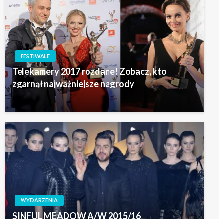
FESTIWALE
Telekamery 2017 rozdane! Zobacz, kto
zgarnął najważniejsze nagrody
WYDARZENIA
SINFUL MEADOW A/W 2015/16