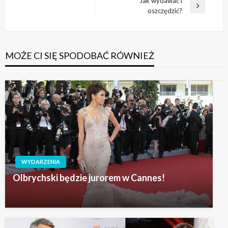
wpisu
Jak wydawać i
wpis
Następny
oszczędzić?
wpis
MOŻE CI SIĘ SPODOBAĆ RÓWNIEŻ
WYDARZENIA
Olbrychski będzie jurorem w Cannes!