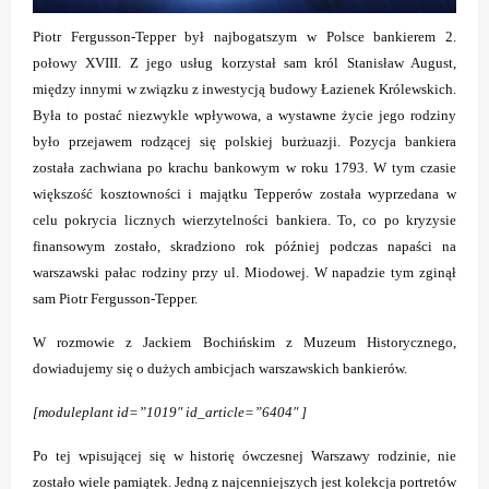
Piotr Fergusson-Tepper był najbogatszym w Polsce bankierem 2.
połowy XVIII. Z jego usług korzystał sam król Stanisław August,
między innymi w związku z inwestycją budowy Łazienek Królewskich.
Była to postać niezwykle wpływowa, a wystawne życie jego rodziny
było przejawem rodzącej się polskiej burżuazji. Pozycja bankiera
została zachwiana po krachu bankowym w roku 1793. W tym czasie
większość kosztowności i majątku Tepperów została wyprzedana w
celu pokrycia licznych wierzytelności bankiera. To, co po kryzysie
finansowym zostało, skradziono rok później podczas napaści na
warszawski pałac rodziny przy ul. Miodowej. W napadzie tym zginął
sam Piotr Fergusson-Tepper.
W rozmowie z Jackiem Bochińskim z Muzeum Historycznego,
dowiadujemy się o dużych ambicjach warszawskich bankierów.
[moduleplant id=”1019″ id_article=”6404″ ]
Po tej wpisującej się w historię ówczesnej Warszawy rodzinie, nie
zostało wiele pamiątek. Jedną z najcenniejszych jest kolekcja portretów