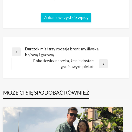
Zobacz wszystkie wpisy
Nawigacja
Durczok miał trzy rodzaje broni: myśliwską,
Poprzedni
bojową i gazową
wpisu
wpis
Bohosiewicz narzeka, że nie dostała
Następny
gratisowych pieluch
wpis
MOŻE CI SIĘ SPODOBAĆ RÓWNIEŻ