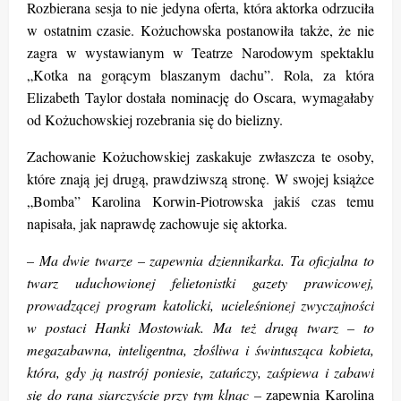
Rozbierana sesja to nie jedyna oferta, która aktorka odrzuciła
w ostatnim czasie. Kożuchowska postanowiła także, że nie
zagra w wystawianym w Teatrze Narodowym spektaklu
„Kotka na gorącym blaszanym dachu”. Rola, za która
Elizabeth Taylor dostała nominację do Oscara, wymagałaby
od Kożuchowskiej rozebrania się do bielizny.
Zachowanie Kożuchowskiej zaskakuje zwłaszcza te osoby,
które znają jej drugą, prawdziwszą stronę. W swojej książce
„Bomba” Karolina Korwin-Piotrowska jakiś czas temu
napisała, jak naprawdę zachowuje się aktorka.
– Ma dwie twarze – zapewnia dziennikarka. Ta oficjalna to
twarz uduchowionej felietonistki gazety prawicowej,
prowadzącej program katolicki, ucieleśnionej zwyczajności
w postaci Hanki Mostowiak. Ma też drugą twarz – to
megazabawna, inteligentna, złośliwa i świntusząca kobieta,
która, gdy ją nastrój poniesie, zatańczy, zaśpiewa i zabawi
się do rana siarczyście przy tym klnąc –
zapewnia Karolina