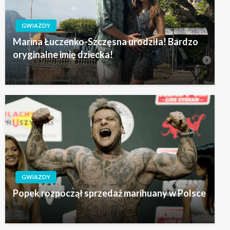
GWIAZDY
Marina Łuczenko-Szczęsna urodziła! Bardzo
oryginalne imię dziecka!
GWIAZDY
Popek rozpoczął sprzedaż marihuany w Polsce