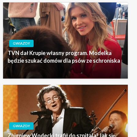
GWIAZDY
TVN dał Krupie własny program. Modelka
będzie szukać domów dla psów ze schroniska
GWIAZDY
Zbigniew Wodecki trafił do szpitala! Jak się