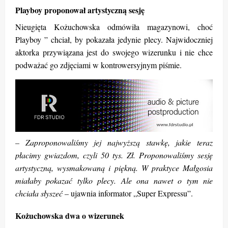
Playboy proponował artystyczną sesję
Nieugięta Kożuchowska odmówiła magazynowi, choć
Playboy ” chciał, by pokazała jedynie plecy. Najwidoczniej
aktorka przywiązana jest do swojego wizerunku i nie chce
podważać go zdjęciami w kontrowersyjnym piśmie.
– Zaproponowaliśmy jej najwyższą stawkę, jakie teraz
płacimy gwiazdom, czyli 50 tys. Zł. Proponowaliśmy sesję
artystyczną, wysmakowaną i piękną. W praktyce Małgosia
miałaby pokazać tylko plecy. Ale ona nawet o tym nie
chciała słyszeć –
ujawnia informator „Super Expressu”.
Kożuchowska dwa o wizerunek