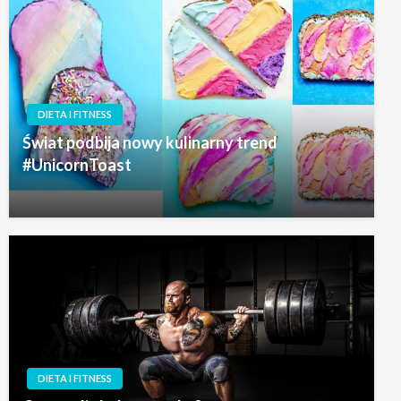
DIETA I FITNESS
Świat podbija nowy kulinarny trend
#UnicornToast
DIETA I FITNESS