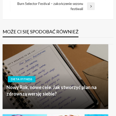
wpisu
wpis
Burn Selector Festival – zakończenie sezonu
Następny
festiwali
wpis
MOŻE CI SIĘ SPODOBAĆ RÓWNIEŻ
DIETA I FITNESS
Nowy Rok, nowe cele. Jak stworzyć plan na
zdrowszą wersję siebie?