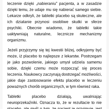
leczenie dzięki „nabieraniu” pacjenta, a w zasadzie
dzięki temu, że udaje mu się nabierać samego siebie.
Lekarze odkryli, że tabletki placebo są skuteczne, ale
ich działanie przynosi osobliwe skutki w sferze
psychiki. Obecnie wiadomo, że tabletki takie
uaktywniają naturalne, lecznicze mechanizmy
organizmu.
Jeżeli przyjrzymy się tej kwestii bliżej, odkryjemy być
może, iż placebo to najlepsze z lekarstw. Postrzegam
je jako pozwolenie, jakiego umysł udziela samemu
sobie, dzięki czemu może rozpocząć się proces
leczenia. Naukowcy zaczynają dostrzegać możliwości,
jakie daje zastosowanie efektu placebo w leczeniu
poważnych chorób organicznych, w tym również raka.
Tabletki placebo działają, uwalniając
neuroprzekaźniki. Oznacza to, że w rezultacie to nie
placebo, ale myśl o tym, że pacjent je przyjmuje, jest